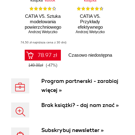
książka
ebook
książka
CATIA V5. Sztuka
CATIA V5.
modelowania
Przykłady
powierzchniowego
efektywnego
Andrzej Wełyczko
Andrzej Wełyczko
zastosowania
systemu w
(74,50 zł najniższa cena z 30 dni)
projektowaniu
mechanicznym
78.97 zł
Czasowo niedostępna
149.00zł
(-47%)
Program partnerski - zarabiaj
więcej »
Brak książki? - daj nam znać »
Subskrybuj newsletter »