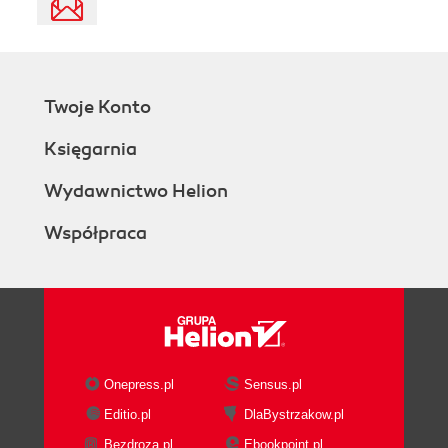
Twoje Konto
Księgarnia
Wydawnictwo Helion
Współpraca
Onepress.pl
Sensus.pl
Editio.pl
DlaBystrzakow.pl
Bezdroza.pl
Ebookpoint.pl