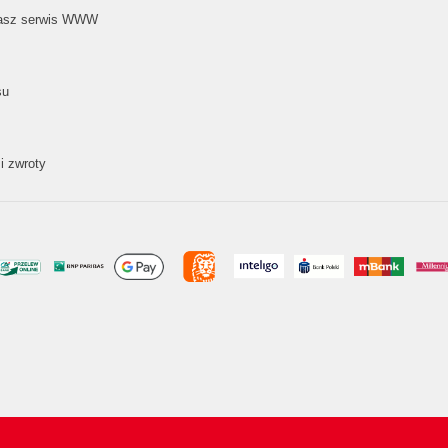
nasz serwis WWW
su
i zwroty