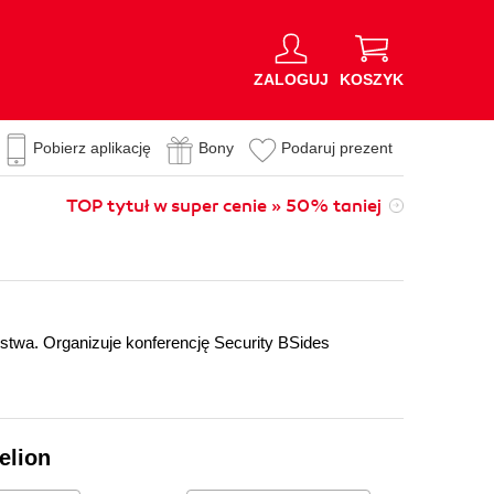
ZALOGUJ
KOSZYK
Pobierz aplikację
Bony
Podaruj prezent
TOP tytuł w super cenie » 50% taniej
twa. Organizuje konferencję Security BSides
elion