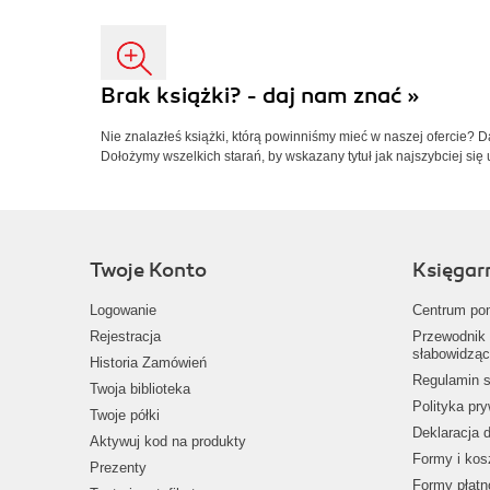
Brak książki? - daj nam znać »
Nie znalazłeś książki, którą powinniśmy mieć w naszej ofercie? 
Dołożymy wszelkich starań, by wskazany tytuł jak najszybciej się 
Twoje Konto
Księgar
Logowanie
Centrum po
Rejestracja
Przewodnik 
słabowidząc
Historia Zamówień
Regulamin s
Twoja biblioteka
Polityka pr
Twoje półki
Deklaracja 
Aktywuj kod na produkty
Formy i kos
Prezenty
Formy płatn