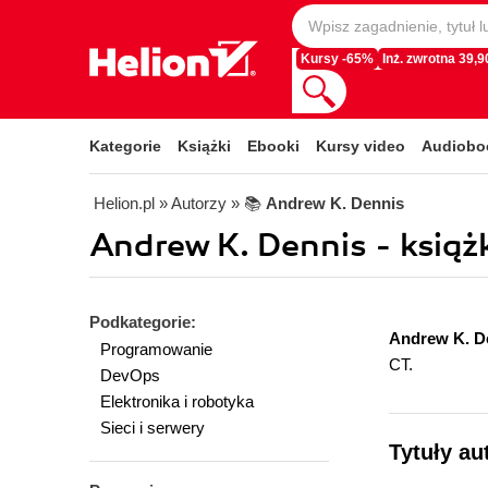
Kursy -65%
Inż. zwrotna 39,90
Kategorie
Książki
Ebooki
Kursy video
Audiobo
Helion.pl
» Autorzy
» 📚
Andrew K. Dennis
Andrew K. Dennis - książk
Podkategorie:
Andrew K. D
Programowanie
CT.
DevOps
Elektronika i robotyka
Sieci i serwery
Tytuły au