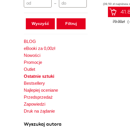
–
(39,50 zł najniższa 
41.8
79.00zł
(
Wyczyść
BLOG
eBooki za 0,00zł
Nowości
Promocje
Outlet
Ostatnie sztuki
Bestsellery
Najlepiej oceniane
Przedsprzedaż
Zapowiedzi
Druk na żądanie
Wyszukaj autora