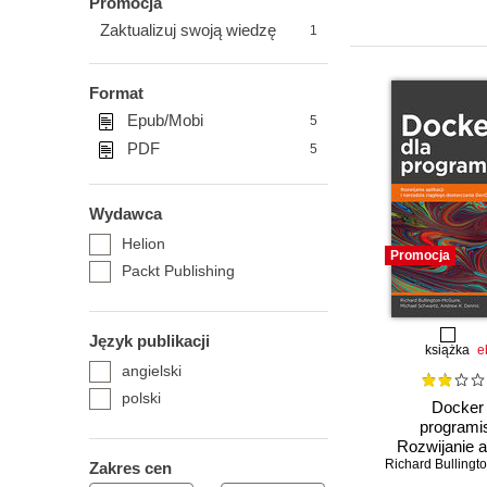
Promocja
Zaktualizuj swoją wiedzę
1
Format
Epub/Mobi
5
PDF
5
Wydawca
Helion
Promocja
Packt Publishing
Język publikacji
książka
e
angielski
polski
Docker 
programi
Rozwijanie ap
narzędzia c
Zakres cen
dostarczani