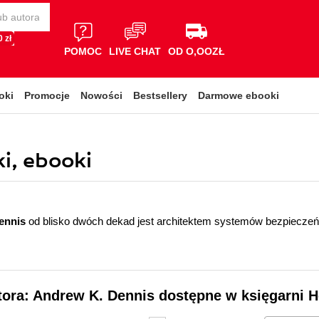
 zł
POMOC
LIVE CHAT
OD O,OOZŁ
oki
Promocje
Nowości
Bestsellery
Darmowe ebooki
i, ebooki
ennis
od blisko dwóch dekad jest architektem systemów bezpieczeńs
tora: Andrew K. Dennis dostępne w księgarni H