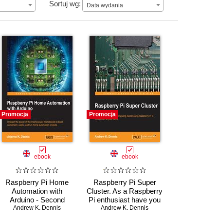
Data wydania
Sortuj wg:
Data wydania
Promocja
Promocja
ebook
ebook
Raspberry Pi Home
Raspberry Pi Super
Automation with
Cluster. As a Raspberry
Arduino - Second
Pi enthusiast have you
Edition. Unleash the
Andrew K. Dennis
ever considered
Andrew K. Dennis
power of the most
increasing their