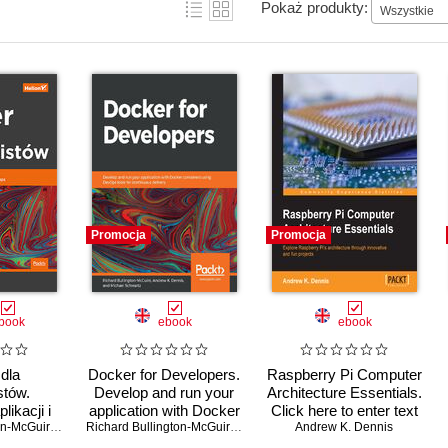
Pokaż produkty:
Wszystkie
Promocja
Promocja
book
ebook
ebook
dla
Docker for Developers.
Raspberry Pi Computer
stów.
Develop and run your
Architecture Essentials.
likacji i
application with Docker
Click here to enter text
iągłego
Richard Bullington-McGuire
,
Michael Schwartz
containers using
,
Andrew K. Dennis
Richard Bullington-McGuire
,
Andrew K. Dennis
Andrew K. Dennis
,
Michael Schwartz
a DevOps
DevOps tools for