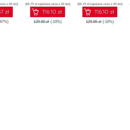
cena z 30 dni)
(96,75 zł najniższa cena z 30 dni)
continuous delivery
(96,75 zł najniższa cena z 30 dni)
7 zł
116.10 zł
116.10 zł
-47%)
129.00 zł
(-10%)
129.00 zł
(-10%)