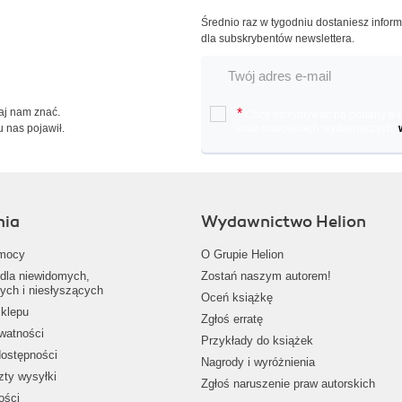
Średnio raz w tygodniu dostaniesz infor
dla subskrybentów newslettera.
Daj nam znać.
*
Chcę otrzymywać na podany e-ma
u nas pojawił.
oraz nowościach wydawniczych.
nia
Wydawnictwo Helion
mocy
O Grupie Helion
dla niewidomych,
Zostań naszym autorem!
ych i niesłyszących
Oceń książkę
klepu
Zgłoś erratę
ywatności
Przykłady do książek
dostępności
Nagrody i wyróżnienia
zty wysyłki
Zgłoś naruszenie praw autorskich
ości