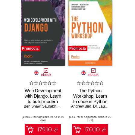
Promocja
Promocja
ebook
ebook
Web Development
The Python
with Django. Learn
Workshop. Learn
to build modern
to code in Python
Ben Shaw
web applications
,
Saurabh Badhwar
Andrew Bird
,
and kickstart your
Andrew Bird
,
Dr. Lau Cher Han
,
Bharath Chandra K S
,
Mario 
,
C
with a Python-
career in software
(125,10 zł najniższa cena z 30
based framework
(141,75 zł najniższa cena z 30
development or
dni)
dni)
data science
179.10 zł
170.10 zł