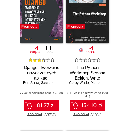
Promocja
Promocja
książka
ebook
ebook
Django. Tworzenie
The Python
nowoczesnych
Workshop Second
aplikacji
Edition. Write
Ben Shaw
internetowych w
,
Saurabh Badhwar
Corey Wade
,
Andrew Bird
Python code to
,
,
Mario Corchero Jiménez
Bharath Chandra K S
,
C
Pythonie
solve challenging
(77,40 zł najniższa cena z 30 dni)
(111,75 zł najniższa cena z 30
real-world
dni)
problems - Second
Edition
81.27 zł
134.10 zł
129.00zł
(-37%)
149.00 zł
(-10%)