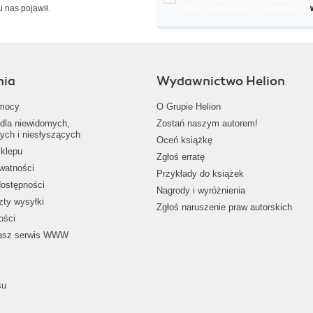
u nas pojawił.
oraz nowościach wydawniczych.
nia
Wydawnictwo Helion
mocy
O Grupie Helion
dla niewidomych,
Zostań naszym autorem!
ych i niesłyszących
Oceń książkę
klepu
Zgłoś erratę
ywatności
Przykłady do książek
dostępności
Nagrody i wyróżnienia
zty wysyłki
Zgłoś naruszenie praw autorskich
ości
nasz serwis WWW
su