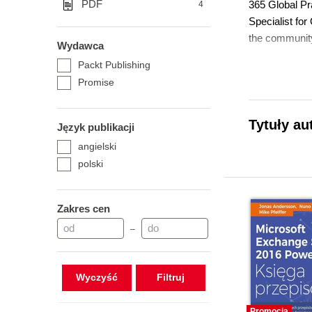
PDF
365 Global Pr
4
Specialist for
the community
Wydawca
Packt Publishing
Promise
Tytuły au
Język publikacji
angielski
polski
Zakres cen
–
Wyczyść
Promocja