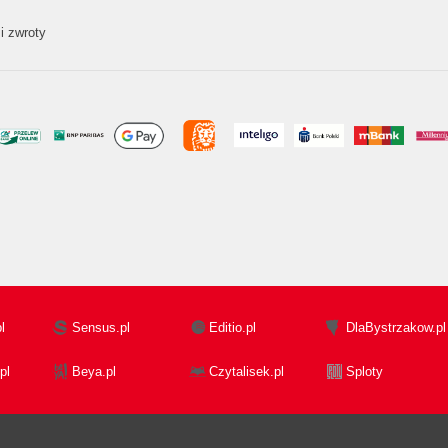
i zwroty
l
Sensus.pl
Editio.pl
DlaBystrzakow.pl
pl
Beya.pl
Czytalisek.pl
Sploty