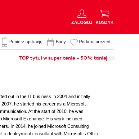
ZALOGUJ
KOSZYK
Pobierz aplikację
Bony
Podaruj prezent
TOP tytuł w super cenie » 50% taniej
d out in the IT business in 2004 and initially
 2007, he started his career as a Microsoft
mmunication. At the start of 2010, he was
in Microsoft Exchange. His work included
ers. In 2014, he joined Microsoft Consulting
f a deployment consultant with Microsoft's Office