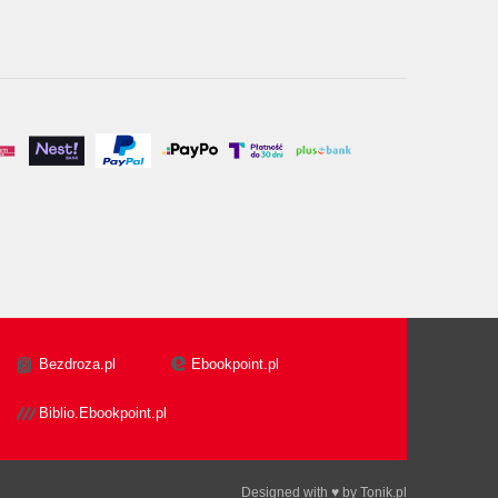
Bezdroza.pl
Ebookpoint.pl
Biblio.Ebookpoint.pl
Designed with ♥ by
Tonik.pl