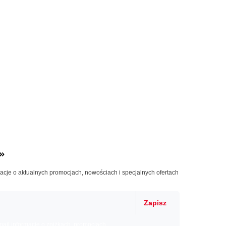
»
macje o aktualnych promocjach, nowościach i specjalnych ofertach
Zapisz
il informacje o zniżkach, promocjach