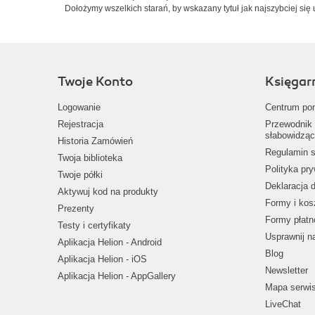
Dołożymy wszelkich starań, by wskazany tytuł jak najszybciej się 
Twoje Konto
Księgar
Logowanie
Centrum po
Rejestracja
Przewodnik 
słabowidząc
Historia Zamówień
Regulamin s
Twoja biblioteka
Polityka pr
Twoje półki
Deklaracja 
Aktywuj kod na produkty
Formy i kos
Prezenty
Formy płatn
Testy i certyfikaty
Usprawnij 
Aplikacja Helion - Android
Blog
Aplikacja Helion - iOS
Newsletter
Aplikacja Helion - AppGallery
Mapa serwi
LiveChat