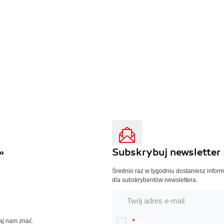
»
Subskrybuj newsletter 
Średnio raz w tygodniu dostaniesz infor
dla subskrybentów newslettera.
Daj nam znać.
*
Chcę otrzymywać na podany e-ma