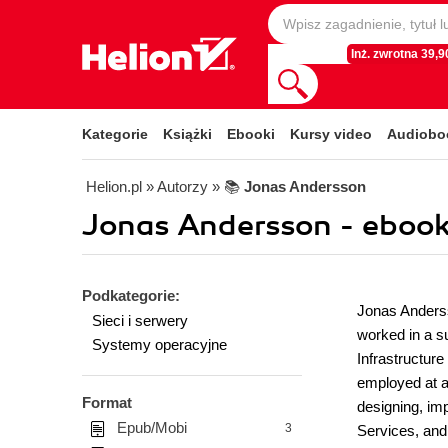
Inż. zwrotna 39,90
Kategorie
Książki
Ebooki
Kursy video
Audiobo
Helion.pl
» Autorzy
» 📚
Jonas Andersson
Jonas Andersson - ebook
Podkategorie:
Jonas Andersso
Sieci i serwery
worked in a su
Systemy operacyjne
Infrastructur
employed at a
Format
designing, im
Epub/Mobi
3
Services, and