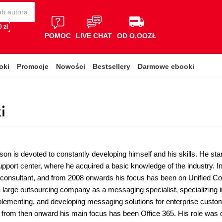
 zł
POMOC
LIVE CHAT
OD O,OOZŁ
oki
Promocje
Nowości
Bestsellery
Darmowe ebooki
i
n is devoted to constantly developing himself and his skills. He starte
pport center, where he acquired a basic knowledge of the industry. In
e consultant, and from 2008 onwards his focus has been on Unified Co
 large outsourcing company as a messaging specialist, specializing 
plementing, and developing messaging solutions for enterprise custom
 from then onward his main focus has been Office 365. His role was o