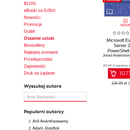
BLOG
eBooki za 0,00zł
Nowości
Promocje
eboo
Outlet
Ostatnie sztuki
Microsoft E
Bestsellery
Server 
PowerShell
Najlepiej oceniane
Jonas Andersson
przepisów. N
Przedsprzedaż
przepi
Zapowiedzi
(63,00 zł najniższa 
automatyz
czasochłonny
107.
Druk na żądanie
administra
126.00 zł
Wyszukaj autora
Popularni autorzy
Anil Ananthaswamy
Adam Józefiok