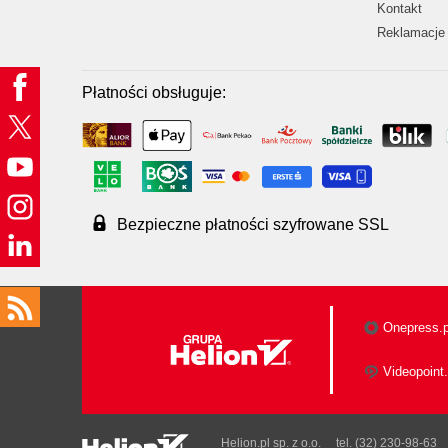
Kontakt
Reklamacje 
Płatności obsługuje:
Bezpieczne płatności szyfrowane SSL
Onepress.p
Videopoint.
Helion.pl sp. z o.o.
tel. (32) 230-98-63