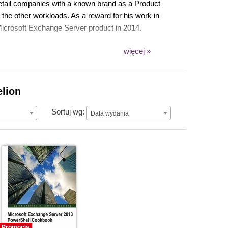
etail companies with a known brand as a Product
 the other workloads. As a reward for his work in
Microsoft Exchange Server product in 2014.
więcej »
elion
Data wydania
Sortuj wg:
Data wydania
Promocja