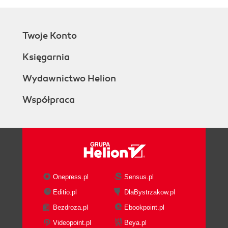
Twoje Konto
Księgarnia
Wydawnictwo Helion
Współpraca
Onepress.pl
Sensus.pl
Editio.pl
DlaBystrzakow.pl
Bezdroza.pl
Ebookpoint.pl
Videopoint.pl
Beya.pl