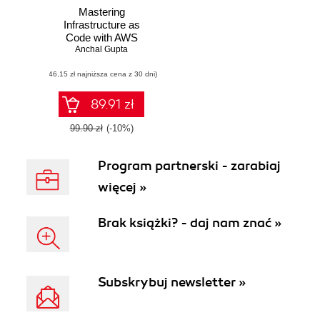
Mastering
Infrastructure as
Code with AWS
CloudFormation
Anchal Gupta
(46,15 zł najniższa cena z 30 dni)
89.91 zł
99.90 zł
(-10%)
Program partnerski - zarabiaj
więcej »
Brak książki? - daj nam znać »
Subskrybuj newsletter »