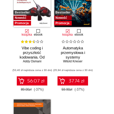
Bestseller
Bestseller
Nowość
Nowość
Promocja
Promocja
książka
ebook
książka
ebook
Vibe coding i
Automatyka
przyszłość
przemysłowa i
kodowania. Od
systemy
programisty do
Addy Osmani
sterowania w
Witold Krieser
dewelopera ery AI
pigułce
(53,40 zł najniższa cena z 30 dni)
(35,94 zł najniższa cena z 30 dni)
56.07 zł
37.74 zł
89.00zł
(-37%)
59.90zł
(-37%)