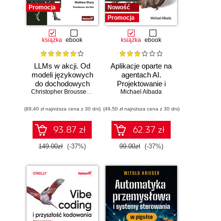
Promocja
Nowość
Promocja
książka
ebook
książka
ebook
LLMs w akcji. Od
Aplikacje oparte na
modeli językowych
agentach AI.
do dochodowych
Projektowanie i
produktów
Christopher Brousseau
,
Matt Sharp
Michael Albada
wdrażanie
systemów
(89,40 zł najniższa cena z 30 dni)
(49,50 zł najniższa cena z 30 dni)
wieloagentowych
93.87 zł
62.37 zł
149.00zł
(-37%)
99.00zł
(-37%)