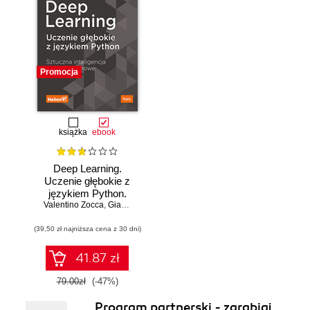
Promocja
książka
ebook
Deep Learning.
Uczenie głębokie z
językiem Python.
Valentino Zocca
Sztuczna
,
Gianmario Spacagna
,
Daniel Slater
,
Peter Roelants
inteligencja i sieci
(39,50 zł najniższa cena z 30 dni)
neuronowe
41.87 zł
79.00zł
(-47%)
Program partnerski - zarabiaj