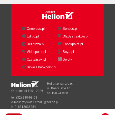
Onepress.pl
Sensus.pl
Editio.pl
DlaBystrzakow.pl
Bezdroza.pl
Ebookpoint.pl
Videopoint.pl
Beya.pl
Czytalisek.pl
Sploty
Biblio.Ebookpoint.pl
Helion.pl sp. z o.o.
ul. Kościuszki 1c
© Helion.pl 1991-2026
44-100 Gliwice
tel. (32) 230-98-63
e-mail:
[wyświetl email]@helion.pl
NIP: 6312636254
Regon: 241989027