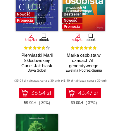
Nowość
Bestseller
Promocja
Nowość
Promocja
książka
ebook
książka
ebook
Pierwiastki Marii
Marka osobista w
Skłodowskiej-
czasach AI i
Curie. Jak blask
generatywnego
radu oświetlił drogę
Dava Sobel
Ewelina Podrez-Siama
wyszukiwania
kobietom w
(35,94 zł najniższa cena z 30 dni)
świecie nauki
(41,40 zł najniższa cena z 30 dni)
36.54 zł
43.47 zł
59.90zł
(-39%)
69.00zł
(-37%)