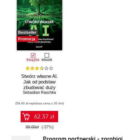
Bestseller
Promocja
książka
ebook
Stwórz własne AI.
Jak od podstaw
zbudować duży
model językowy
Sebastian Raschka
(59,40 zł najniższa cena z 30 dni)
62.37 zł
99.00zł
(-37%)
Program partnerski - zarabiaj