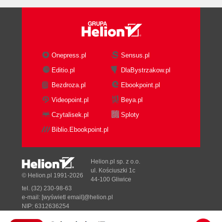
Onepress.pl
Sensus.pl
Editio.pl
DlaBystrzakow.pl
Bezdroza.pl
Ebookpoint.pl
Videopoint.pl
Beya.pl
Czytalisek.pl
Sploty
Biblio.Ebookpoint.pl
Helion.pl sp. z o.o.
ul. Kościuszki 1c
© Helion.pl 1991-2026
44-100 Gliwice
tel. (32) 230-98-63
e-mail:
[wyświetl email]@helion.pl
NIP: 6312636254
Regon: 241989027