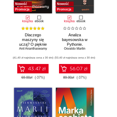
Nowość
Nowość
Promocja
Promocja
książka
ebook
książka
ebook
Dlaczego
Analiza
maszyny się
bayesowska w
uczą? O pięknie
Pythonie.
Anil Ananthaswamy
matematyki i
Osvaldo Martin
Praktyczny
działaniu
przewodnik po
(41,40 zł najniższa cena z 30 dni)
współczesnej
(53,40 zł najniższa cena z 30 dni)
modelowaniu
sztucznej
probabilistycznym.
inteligencji
Wydanie III
43.47 zł
56.07 zł
69.00zł
(-37%)
89.00zł
(-37%)