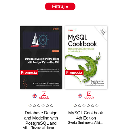
Filtruj »
Promocja
Promocja
ebook
ebook
Database Design
MySQL Cookbook.
and Modeling with
4th Edition
PostgreSQL and
Sveta Smirnova
,
Alkin Tezuysal
Alkin Tezuysal
MySQL. Build
,
Ibrar Ahmed
,
Peter Zaitsev