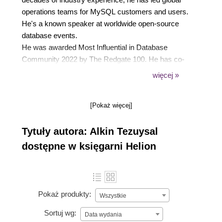
operations teams for MySQL customers and users.
He's a known speaker at worldwide open-source
database events.
He was awarded Most Influential in Database
Community 2022 by The Redgate 100. He has co-
authored MySQL Cookbook, 4th Edition 2022, by
więcej »
O'Reilly Media, Inc. He was awarded MySQL
Rockstar 2023 - Oracle (MySQL Community).
[Pokaż więcej]
Tytuły autora: Alkin Tezuysal
dostępne w księgarni Helion
Pokaż produkty:
Wszystkie
Sortuj wg:
Data wydania