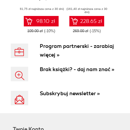
efficient and
(81,75 zł najniższa cena z 30 dni)
scalable databases
(161,40 zł najniższa cena z 30
dni)
for modern
applications using
98.10 zł
228.65 zł
open source
databases
109.00 zł
(-10%)
269.00 zł
(-15%)
Program partnerski - zarabiaj
więcej »
Brak książki? - daj nam znać »
Subskrybuj newsletter »
Twoje Konto