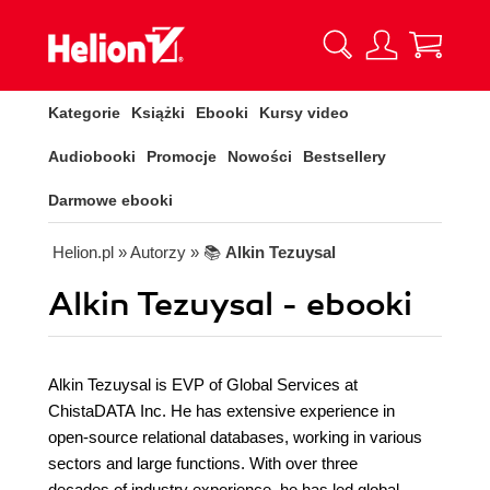
Kategorie
Książki
Ebooki
Kursy video
Audiobooki
Promocje
Nowości
Bestsellery
Darmowe ebooki
Helion.pl
» Autorzy
» 📚
Alkin Tezuysal
Alkin Tezuysal - ebooki
Alkin Tezuysal is EVP of Global Services at
ChistaDATA Inc. He has extensive experience in
open-source relational databases, working in various
sectors and large functions. With over three
decades of industry experience, he has led global