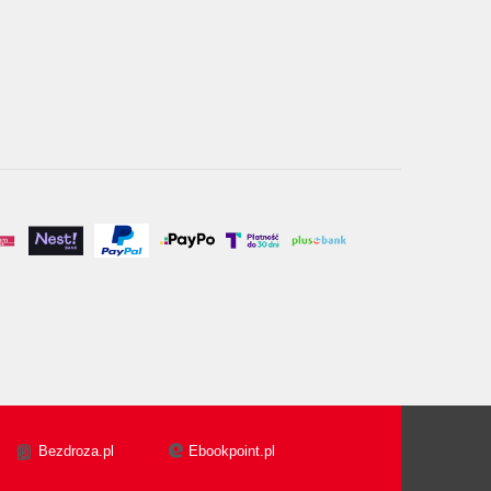
Bezdroza.pl
Ebookpoint.pl