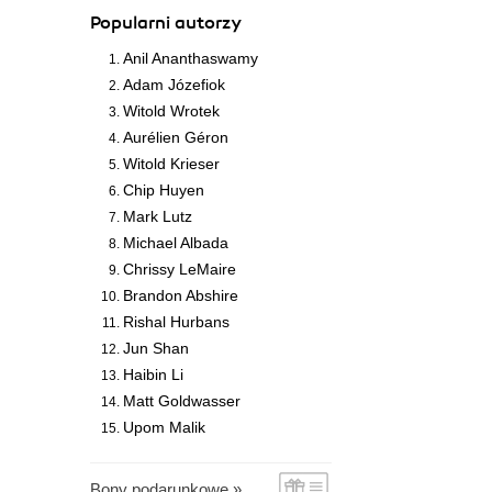
Popularni autorzy
Anil Ananthaswamy
Adam Józefiok
Witold Wrotek
Aurélien Géron
Witold Krieser
Chip Huyen
Mark Lutz
Michael Albada
Chrissy LeMaire
Brandon Abshire
Rishal Hurbans
Jun Shan
Haibin Li
Matt Goldwasser
Upom Malik
Bony podarunkowe »