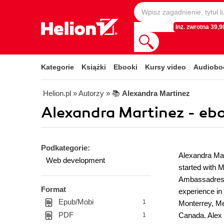
Inż. zwrotna 39,90
Kategorie
Książki
Ebooki
Kursy video
Audiobo
Helion.pl
» Autorzy
» 📚
Alexandra Martinez
Alexandra Martinez - eb
Podkategorie:
Alexandra Mar
Web development
started with 
Ambassadress 
Format
experience in
Epub/Mobi
1
Monterrey, Mex
PDF
Canada. Alex
1