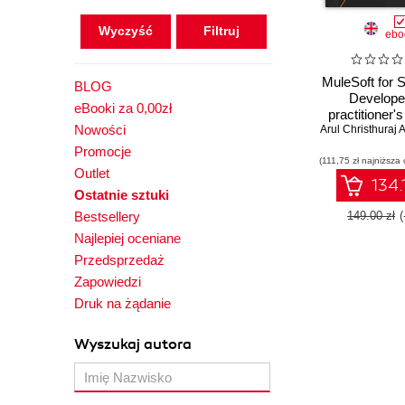
Wyczyść
ebo
MuleSoft for 
BLOG
Develope
eBooki za 0,00zł
practitioner's
Nowości
Arul Christhuraj
deploying M
APIs and int
Promocje
(111,75 zł najniższa 
for Sales
Outlet
enterprise s
134.
Ostatnie sztuki
Bestsellery
149.00 zł
Najlepiej oceniane
Przedsprzedaż
Zapowiedzi
Druk na żądanie
Wyszukaj autora