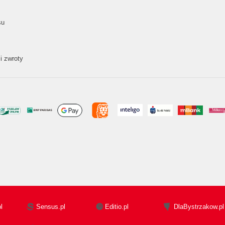
su
i zwroty
l
Sensus.pl
Editio.pl
DlaBystrzakow.pl