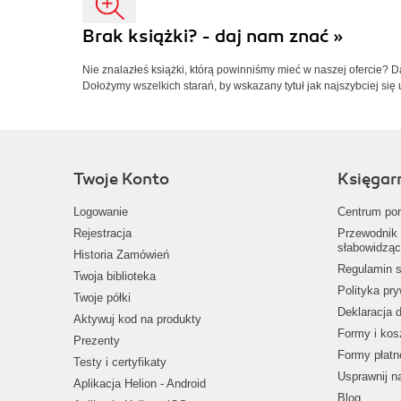
Brak książki? - daj nam znać »
Nie znalazłeś książki, którą powinniśmy mieć w naszej ofercie? 
Dołożymy wszelkich starań, by wskazany tytuł jak najszybciej się 
Twoje Konto
Księgar
Logowanie
Centrum po
Rejestracja
Przewodnik 
słabowidząc
Historia Zamówień
Regulamin s
Twoja biblioteka
Polityka pr
Twoje półki
Deklaracja 
Aktywuj kod na produkty
Formy i kos
Prezenty
Formy płatn
Testy i certyfikaty
Usprawnij 
Aplikacja Helion - Android
Blog