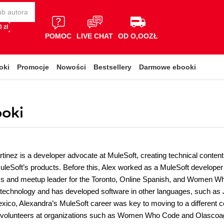
 zł
POMOC
LIVE CHAT
OD O,OOZŁ
oki
Promocje
Nowości
Bestsellery
Darmowe ebooki
ooki
tinez is a developer advocate at MuleSoft, creating technical content
MuleSoft’s products. Before this, Alex worked as a MuleSoft develope
and meetup leader for the Toronto, Online Spanish, and Women Who
 technology and has developed software in other languages, such as 
ico, Alexandra’s MuleSoft career was key to moving to a different cou
 volunteers at organizations such as Women Who Code and Olascoag