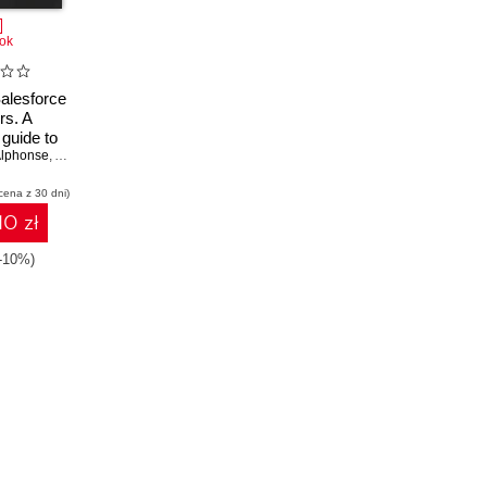
ok
Salesforce
rs. A
 guide to
 Alphonse
uleSoft
,
Alexandra Martinez
,
Akshata Sawant
egrations
cena z 30 dni)
force
olutions
10 zł
(-10%)