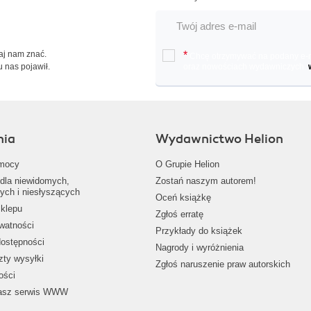
Daj nam znać.
*
Chcę otrzymywać na podany e-ma
u nas pojawił.
oraz nowościach wydawniczych.
nia
Wydawnictwo Helion
mocy
O Grupie Helion
dla niewidomych,
Zostań naszym autorem!
ych i niesłyszących
Oceń książkę
klepu
Zgłoś erratę
ywatności
Przykłady do książek
dostępności
Nagrody i wyróżnienia
zty wysyłki
Zgłoś naruszenie praw autorskich
ości
nasz serwis WWW