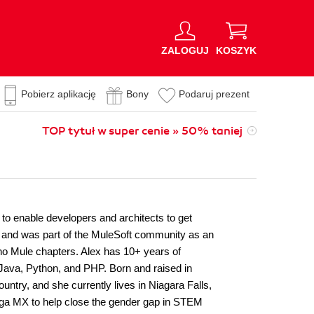
ZALOGUJ
KOSZYK
Pobierz aplikację
Bony
Podaruj prezent
TOP tytuł w super cenie » 50% taniej
 to enable developers and architects to get
r and was part of the MuleSoft community as an
 Mule chapters. Alex has 10+ years of
Java, Python, and PHP. Born and raised in
ntry, and she currently lives in Niagara Falls,
a MX to help close the gender gap in STEM