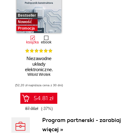
Bestseller
Nowość
Promocja
książka
ebook
Niezawodne
układy
elektroniczne.
Witold Wrotek
Podręcznik
konstruktora
(52,20 zł najniższa cena z 30 dni)
54.81 zł
87.00zł
(-37%)
Program partnerski - zarabiaj
więcej »