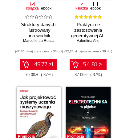
książka
ebook
książka
ebook
Struktury danych.
Praktyczne
Ilustrowany
zastosowania
przewodnik
generatywnej AI i
Marcello La Rocca
Valentina Alto
ChatGPT.
Wykorzystaj
(47,40 zł najniższa cena z 30 dni)
(52,20 zł najniższa cena z 30 dni)
potencjał inżynierii
promptów z
technologiami
49.77 zł
54.81 zł
OpenAI dla
zwiększenia
79.00zł
(-37%)
87.00zł
(-37%)
produktywności i
kreatywności.
Wydanie II
Promocja
Promocja