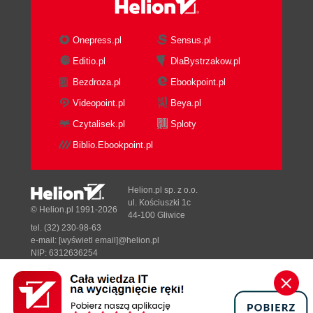
Onepress.pl
Sensus.pl
Editio.pl
DlaBystrzakow.pl
Bezdroza.pl
Ebookpoint.pl
Videopoint.pl
Beya.pl
Czytalisek.pl
Sploty
Biblio.Ebookpoint.pl
Helion.pl sp. z o.o.
ul. Kościuszki 1c
© Helion.pl 1991-2026
44-100 Gliwice
tel. (32) 230-98-63
e-mail:
[wyświetl email]@helion.pl
NIP: 6312636254
Regon: 241989027
Designed with ♥ by
Tonik.pl