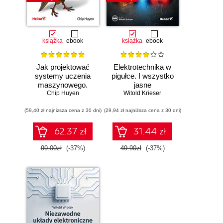
książka
ebook
książka
ebook
Jak projektować
Elektrotechnika w
systemy uczenia
pigułce. I wszystko
maszynowego.
jasne
Chip Huyen
Iteracyjne
Witold Krieser
tworzenie aplikacji
(59,40 zł najniższa cena z 30 dni)
gotowych do pracy
(29,94 zł najniższa cena z 30 dni)
62.37 zł
31.44 zł
99.00zł
(-37%)
49.90zł
(-37%)