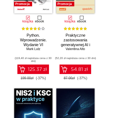
Promocja
Promocja
książka
ebook
książka
ebook
Python.
Praktyczne
Wprowadzenie.
zastosowania
Wydanie VI
generatywnej AI i
Mark Lutz
Valentina Alto
ChatGPT.
Wykorzystaj
(119,40 zł najniższa cena z 30
(52,20 zł najniższa cena z 30 dni)
potencjał inżynierii
dni)
promptów z
technologiami
125.37 zł
54.81 zł
OpenAI dla
zwiększenia
199.00zł
(-37%)
87.00zł
(-37%)
produktywności i
kreatywności.
Wydanie II