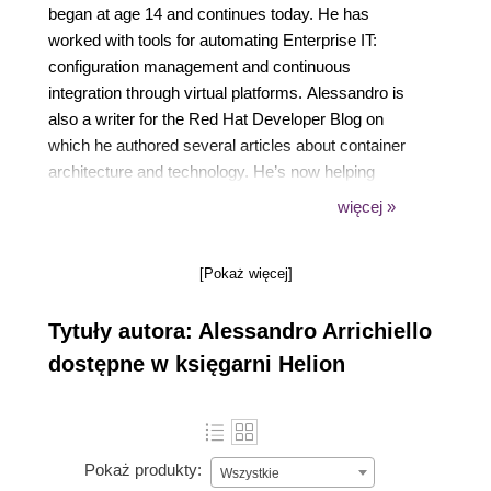
began at age 14 and continues today. He has
worked with tools for automating Enterprise IT:
configuration management and continuous
integration through virtual platforms. Alessandro is
also a writer for the Red Hat Developer Blog on
which he authored several articles about container
architecture and technology. He’s now helping
telecommunication customers on adopting container
więcej »
orchestration environments like Red Hat OpenShift
and Kubernetes, Infrastructure as a Service like
[Pokaż więcej]
OpenStack, Edge Computing and Datacenter
Automation.
Tytuły autora: Alessandro Arrichiello
dostępne w księgarni Helion
Pokaż produkty:
Wszystkie