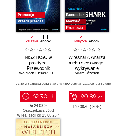
Promocja
Bestseller
Przedsprzedaż
Nowość
Promocja
książka
ebook
książka
ebook
NIS2 i KSC w
Wireshark. Analiza
praktyce.
ruchu sieciowego i
Przewodnik
wykrywanie
Wojciech Ciemski
wdrożeniowy dla
,
Bartłomiej Wieczorek
Adam Józefiok
włamań
organizacji
(62,30 zł najniższa cena z 30 dni)
(89,40 zł najniższa cena z 30 dni)
62.30 zł
90.89 zł
Do 24.08.26
149.00zł
(-39%)
Oszczędzasz 30%!
W realizacji od 25.08.26 r.