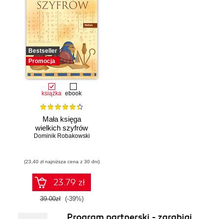
Bestseller
Promocja
książka
ebook
Mała księga
wielkich szyfrów
Dominik Robakowski
(23,40 zł najniższa cena z 30 dni)
23.79 zł
39.00zł
(-39%)
Program partnerski - zarabiaj