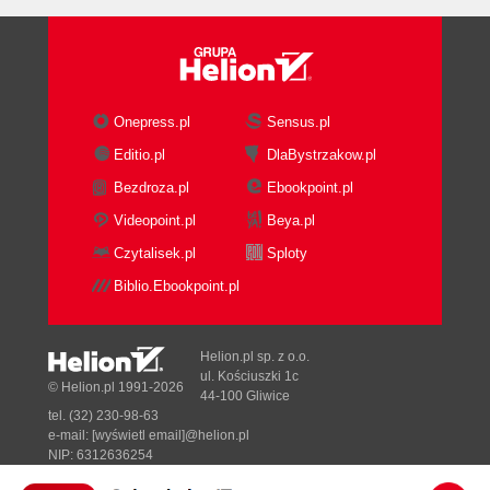
Onepress.pl
Sensus.pl
Editio.pl
DlaBystrzakow.pl
Bezdroza.pl
Ebookpoint.pl
Videopoint.pl
Beya.pl
Czytalisek.pl
Sploty
Biblio.Ebookpoint.pl
Helion.pl sp. z o.o.
ul. Kościuszki 1c
© Helion.pl 1991-2026
44-100 Gliwice
tel. (32) 230-98-63
e-mail:
[wyświetl email]@helion.pl
NIP: 6312636254
Regon: 241989027