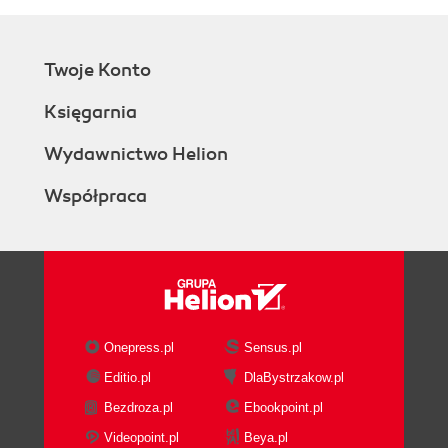
Twoje Konto
Księgarnia
Wydawnictwo Helion
Współpraca
Onepress.pl
Sensus.pl
Editio.pl
DlaBystrzakow.pl
Bezdroza.pl
Ebookpoint.pl
Videopoint.pl
Beya.pl