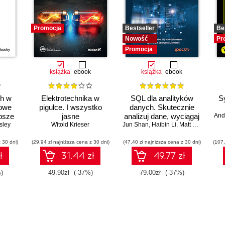
Promocja
Bestseller
Be
Nowość
Pr
Promocja
książka
ebook
książka
ebook
ch w
Elektrotechnika w
SQL dla analityków
S
zowe
pigułce. I wszystko
danych. Skutecznie
epsze
jasne
analizuj dane, wyciągaj
And
sley
Witold Krieser
Jun Shan
wartościowe wnioski i
,
Haibin Li
,
Matt Goldwasser
opanuj zaawansowany
 30 dni)
(29,94 zł najniższa cena z 30 dni)
(47,40 zł najniższa cena z 30 dni)
SQL na potrzeby
(107,
praktycznych
ł
31.44 zł
49.77 zł
zastosowań. Wydanie
IV
)
49.90zł
(-37%)
79.00zł
(-37%)