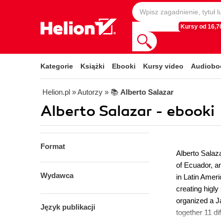
Kursy od 16,70
Kategorie
Książki
Ebooki
Kursy video
Audiobo
Helion.pl
» Autorzy
» 📚
Alberto Salazar
Alberto Salazar - ebooki
Format
Alberto Salaz
of Ecuador, a
Wydawca
in Latin Amer
creating higl
organized a J
Język publikacji
together 11 di