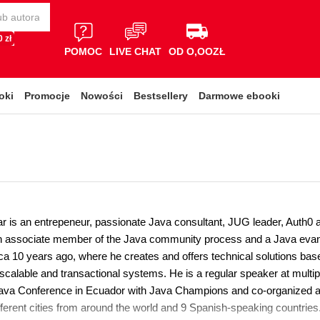
 zł
POMOC
LIVE CHAT
OD O,OOZŁ
oki
Promocje
Nowości
Bestsellery
Darmowe ebooki
ar is an entrepeneur, passionate Java consultant, JUG leader, Auth
n associate member of the Java community process and a Java evang
ica 10 years ago, where he creates and offers technical solutions b
y scalable and transactional systems. He is a regular speaker at mult
ava Conference in Ecuador with Java Champions and co-organized a
fferent cities from around the world and 9 Spanish-speaking countries