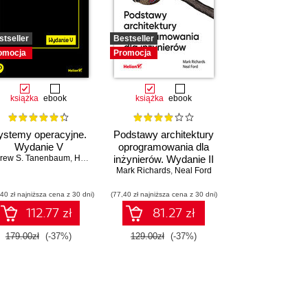
stseller
Bestseller
omocja
Promocja
książka
ebook
książka
ebook
ystemy operacyjne.
Podstawy architektury
Wydanie V
oprogramowania dla
rew S. Tanenbaum
,
Herbert Bos
inżynierów. Wydanie II
,
Upom Malik
,
Benjamin Johnston
Mark Richards
,
Neal Ford
40 zł najniższa cena z 30 dni)
(77,40 zł najniższa cena z 30 dni)
112.77 zł
81.27 zł
179.00zł
(-37%)
129.00zł
(-37%)