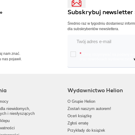
»
Subskrybuj newsletter 
Średnio raz w tygodniu dostaniesz infor
dla subskrybentów newslettera.
Daj nam znać.
*
Chcę otrzymywać na podany e-ma
u nas pojawił.
oraz nowościach wydawniczych.
nia
Wydawnictwo Helion
mocy
O Grupie Helion
dla niewidomych,
Zostań naszym autorem!
ych i niesłyszących
Oceń książkę
klepu
Zgłoś erratę
ywatności
Przykłady do książek