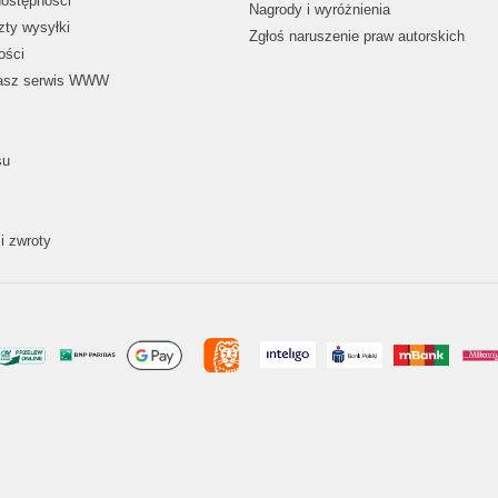
dostępności
Nagrody i wyróżnienia
zty wysyłki
Zgłoś naruszenie praw autorskich
ości
nasz serwis WWW
su
i zwroty