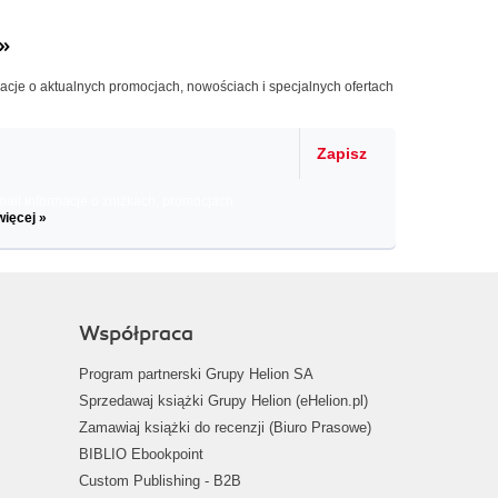
»
macje o aktualnych promocjach, nowościach i specjalnych ofertach
Zapisz
il informacje o zniżkach, promocjach
więcej »
Współpraca
Program partnerski Grupy Helion SA
Sprzedawaj książki Grupy Helion (eHelion.pl)
Zamawiaj książki do recenzji (Biuro Prasowe)
BIBLIO Ebookpoint
Custom Publishing - B2B