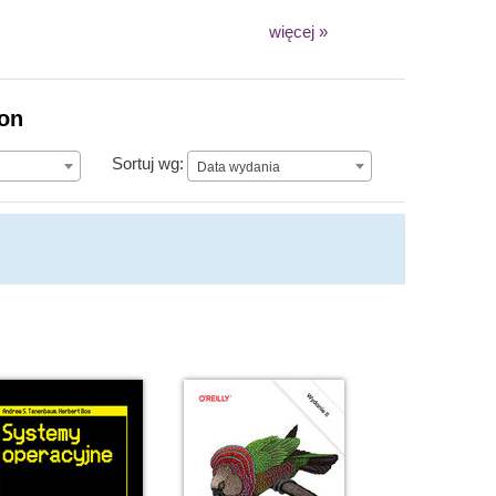
więcej »
ion
Data wydania
Sortuj wg:
Data wydania