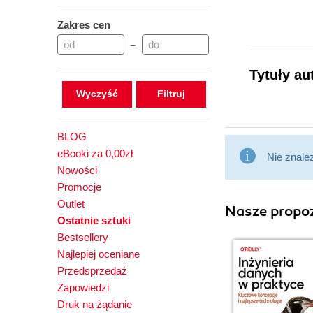
Zakres cen
–
Tytuły au
Wyczyść
BLOG
eBooki za 0,00zł
Nie znale
Nowości
Promocje
Outlet
Nasze propoz
Ostatnie sztuki
Bestsellery
Najlepiej oceniane
Przedsprzedaż
Zapowiedzi
Druk na żądanie