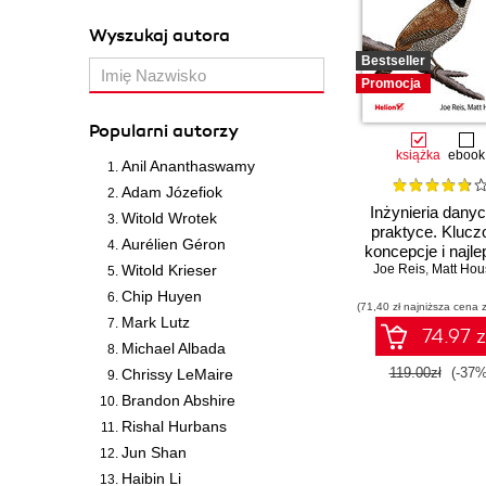
Wyszukaj autora
Bestseller
Promocja
Popularni autorzy
książka
ebook
Anil Ananthaswamy
Adam Józefiok
Inżynieria dany
Witold Wrotek
praktyce. Kluc
Aurélien Géron
koncepcje i najl
Witold Krieser
Joe Reis
technologie
,
Matt Hou
Chip Huyen
(71,40 zł najniższa cena z
Mark Lutz
74.97 z
Michael Albada
119.00zł
(-37%
Chrissy LeMaire
Brandon Abshire
Rishal Hurbans
Jun Shan
Haibin Li