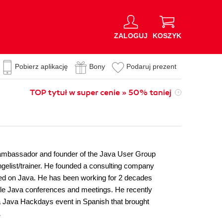
ZALOGUJ
KOSZYK
Pobierz aplikację
Bony
Podaruj prezent
TOP tytuł w super cenie » 50% taniej
0 ambassador and founder of the Java User Group
elist/trainer. He founded a consulting company
ased on Java. He has been working for 2 decades
iple Java conferences and meetings. He recently
 Java Hackdays event in Spanish that brought
.