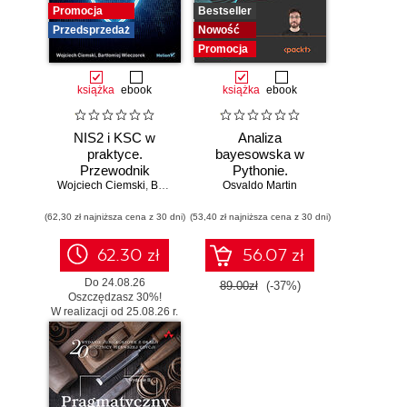
Promocja
Bestseller
Przedsprzedaż
Nowość
Promocja
książka
ebook
książka
ebook
NIS2 i KSC w
Analiza
praktyce.
bayesowska w
Przewodnik
Pythonie.
Wojciech Ciemski
wdrożeniowy dla
,
Bartłomiej Wieczorek
Osvaldo Martin
Praktyczny
organizacji
przewodnik po
(62,30 zł najniższa cena z 30 dni)
(53,40 zł najniższa cena z 30 dni)
modelowaniu
probabilistycznym.
Wydanie III
62.30 zł
56.07 zł
Do 24.08.26
89.00zł
(-37%)
Oszczędzasz 30%!
W realizacji od 25.08.26 r.