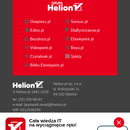
Onepress.pl
Sensus.pl
Editio.pl
DlaBystrzakow.pl
Bezdroza.pl
Ebookpoint.pl
Videopoint.pl
Beya.pl
Czytalisek.pl
Sploty
Biblio.Ebookpoint.pl
Helion.pl sp. z o.o.
ul. Kościuszki 1c
© Helion.pl 1991-2026
44-100 Gliwice
tel. (32) 230-98-63
e-mail:
[wyświetl email]@helion.pl
NIP: 6312636254
Regon: 241989027
Designed with ♥ by
Tonik.pl