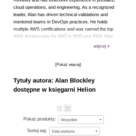
cloud operations, and engineering. As a recognized
leader, Alan has driven technical validations and
mentored teams in DevOps practices. He holds
multiple AWS certifications and was named the top
AWS Ambassador for ANZ in 2023 and 2024. Alan
is also an AWS Serverless Community Builder and
więcej »
an Associate Certification Subject Matter Expert,
demonstrating his deep commitment to the AWS
[Pokaż więcej]
community, speaking at localized user groups and
conferences on cloud native topics.
Tytuły autora: Alan Blockley
dostępne w księgarni Helion
Pokaż produkty:
Wszystkie
Sortuj wg:
Data wydania