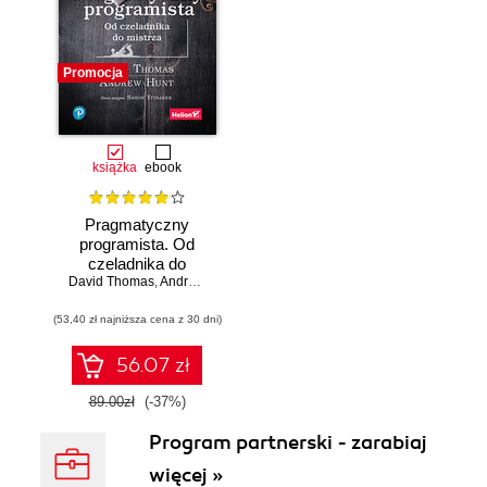
Promocja
książka
ebook
Pragmatyczny
programista. Od
czeladnika do
mistrza. Wydanie II
David Thomas
,
Andrew Hunt
(53,40 zł najniższa cena z 30 dni)
56.07 zł
89.00zł
(-37%)
Program partnerski - zarabiaj
więcej »