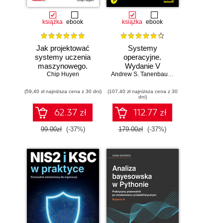
książka
ebook
książka
ebook
Jak projektować
Systemy
systemy uczenia
operacyjne.
maszynowego.
Wydanie V
Chip Huyen
Iteracyjne
Andrew S. Tanenbaum
,
Herbert Bos
tworzenie aplikacji
(59,40 zł najniższa cena z 30 dni)
gotowych do pracy
(107,40 zł najniższa cena z 30
dni)
62.37 zł
112.77 zł
99.00zł
(-37%)
179.00zł
(-37%)