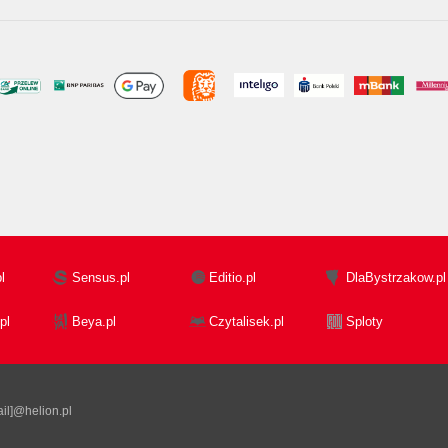
l
Sensus.pl
Editio.pl
DlaBystrzakow.pl
pl
Beya.pl
Czytalisek.pl
Sploty
il]@helion.pl