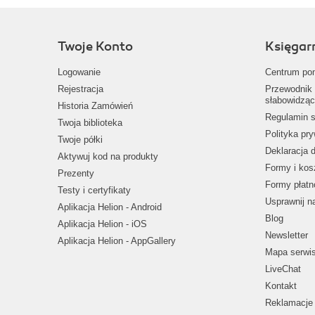
Twoje Konto
Księgar
Logowanie
Centrum po
Rejestracja
Przewodnik 
słabowidząc
Historia Zamówień
Regulamin s
Twoja biblioteka
Polityka pr
Twoje półki
Deklaracja 
Aktywuj kod na produkty
Formy i kos
Prezenty
Formy płatn
Testy i certyfikaty
Usprawnij 
Aplikacja Helion - Android
Blog
Aplikacja Helion - iOS
Newsletter
Aplikacja Helion - AppGallery
Mapa serwi
LiveChat
Kontakt
Reklamacje 