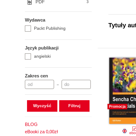
PDF
3
Wydawca
Tytuły au
Packt Publishing
Język publikacji
angielski
Zakres cen
–
Wyczyść
Promocja
BLOG
eBooki za 0,00zł
ebo