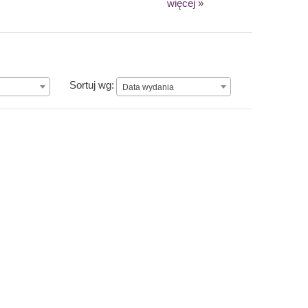
więcej »
Data wydania
Sortuj wg:
Data wydania