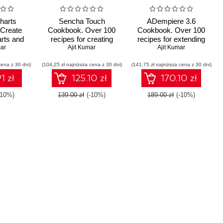
harts
Sencha Touch
ADempiere 3.6
 Create
Cookbook. Over 100
Cookbook. Over 100
arts and
recipes for creating
recipes for extending
 for both
mar
cross platform rich
Ajit Kumar
and customizing
Ajit Kumar
obile
media HTML5 apps
ADempiere beyond its
cena z 30 dni)
ions
(104,25 zł najniższa cena z 30 dni)
(141,75 zł najniższa cena z 30 dni)
standard capabilities
1 zł
125.10 zł
170.10 zł
-10%)
139.00 zł
(-10%)
189.00 zł
(-10%)