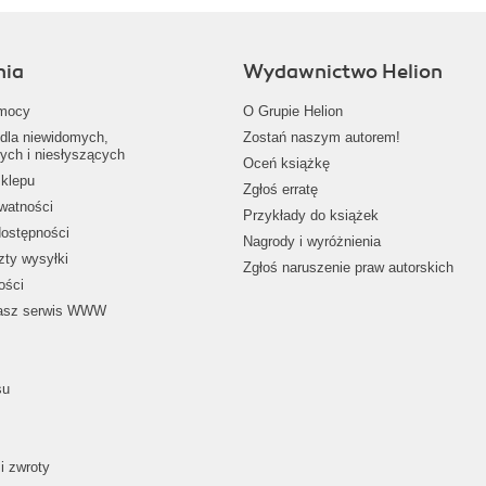
nia
Wydawnictwo Helion
mocy
O Grupie Helion
dla niewidomych,
Zostań naszym autorem!
ych i niesłyszących
Oceń książkę
klepu
Zgłoś erratę
ywatności
Przykłady do książek
dostępności
Nagrody i wyróżnienia
zty wysyłki
Zgłoś naruszenie praw autorskich
ości
nasz serwis WWW
su
i zwroty