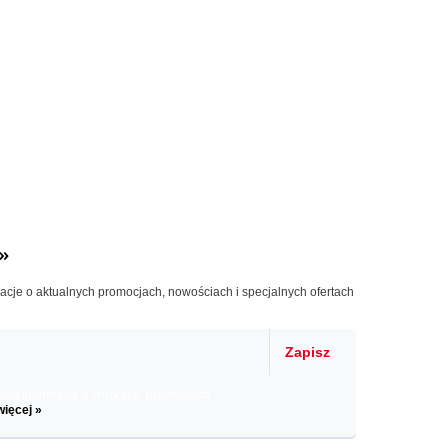
»
macje o aktualnych promocjach, nowościach i specjalnych ofertach
Zapisz
il informacje o zniżkach, promocjach
więcej »