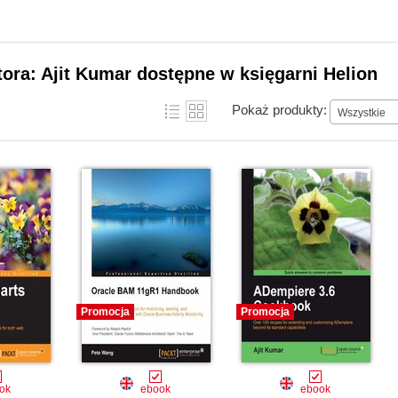
tora: Ajit Kumar dostępne w księgarni Helion
Pokaż produkty:
Wszystkie
Promocja
Promocja
ok
ebook
ebook