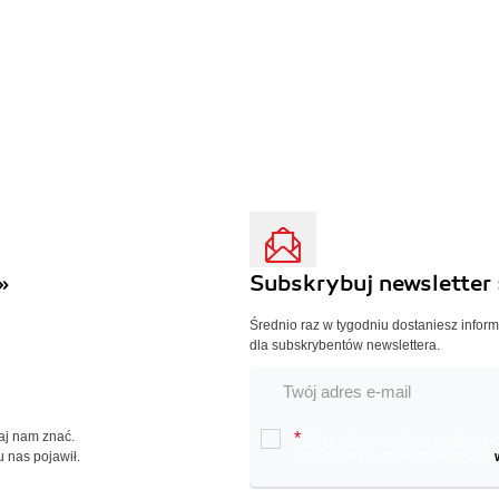
»
Subskrybuj newsletter 
Średnio raz w tygodniu dostaniesz infor
dla subskrybentów newslettera.
Daj nam znać.
*
Chcę otrzymywać na podany e-ma
u nas pojawił.
oraz nowościach wydawniczych.