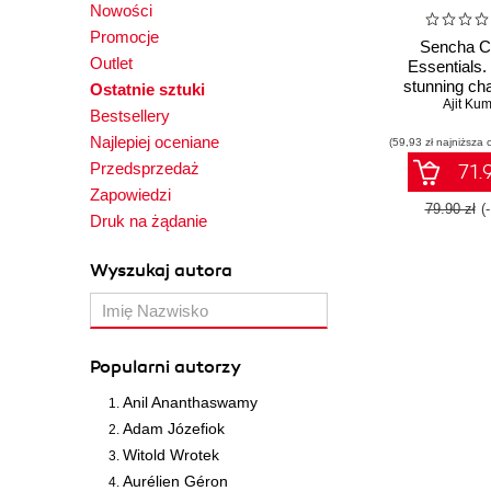
Nowości
Promocje
Sencha C
Outlet
Essentials.
stunning ch
Ostatnie sztuki
visualizations
Ajit Ku
Bestsellery
web and m
Najlepiej oceniane
(59,93 zł najniższa 
applicat
Przedsprzedaż
71.9
Zapowiedzi
79.90 zł
(
Druk na żądanie
Wyszukaj autora
Popularni autorzy
Anil Ananthaswamy
Adam Józefiok
Witold Wrotek
Aurélien Géron