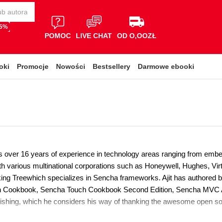
65%
POMOC
LIVE CHAT
OD O,OOZŁ
oki
Promocje
Nowości
Bestsellery
Darmowe ebooki
s over 16 years of experience in technology areas ranging from embe
h various multinational corporations such as Honeywell, Hughes, Vir
g Treewhich specializes in Sencha frameworks. Ajit has authored 
 Cookbook, Sencha Touch Cookbook Second Edition, Sencha MVC Ar
ishing, which he considers his way of thanking the awesome open 