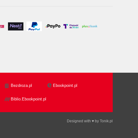
Bezdroza.pl
Ebookpoint.pl
Biblio.Ebookpoint.pl
Designed with ♥ by
Tonik.pl