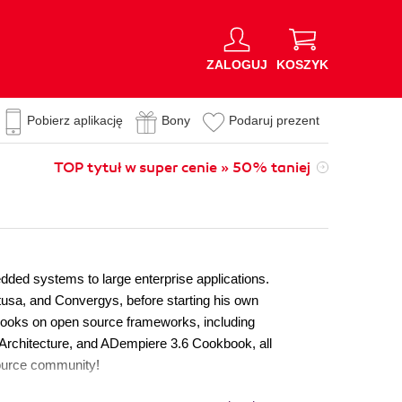
ZALOGUJ
KOSZYK
Pobierz aplikację
Bony
Podaruj prezent
TOP tytuł w super cenie » 50% taniej
dded systems to large enterprise applications.
tusa, and Convergys, before starting his own
books on open source frameworks, including
chitecture, and ADempiere 3.6 Cookbook, all
source community!