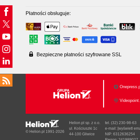
Płatności obsługuje:
Bezpieczne płatności szyfrowane SSL
Onepress.p
Videopoint.
Helion.pl sp. z o.o.
tel. (32) 230-98-63
ul. Kościuszki 1c
e-mail:
[wyświetl ema
© Helion.pl 1991-2026
44-100 Gliwice
NIP: 6312636254
Regon: 241989027