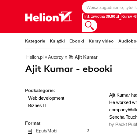
Inż. zwrotna 39,90 zł
Kursy -
Kategorie
Książki
Ebooki
Kursy video
Audiobo
Helion.pl
» Autorzy
» 📚
Ajit Kumar
Ajit Kumar - ebooki
Podkategorie:
Ajit Kumar ha
Web development
He worked wit
Biznes IT
companyWalkin
Sencha Touch
Format
by Packt Publ
Epub/Mobi
3