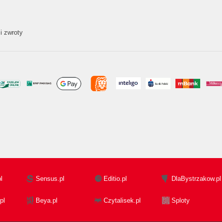
i zwroty
l
Sensus.pl
Editio.pl
DlaBystrzakow.pl
pl
Beya.pl
Czytalisek.pl
Sploty