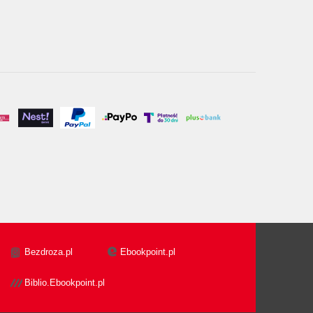
Bezdroza.pl
Ebookpoint.pl
Biblio.Ebookpoint.pl