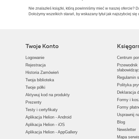
Nie znalazłeś książki, którą powinniśmy mieć w naszej ofercie? 
Dołożymy wszelkich starań, by wskazany tytuł jak najszybciej się 
Twoje Konto
Księgar
Logowanie
Centrum po
Rejestracja
Przewodnik 
słabowidząc
Historia Zamówień
Regulamin s
Twoja biblioteka
Polityka pr
Twoje półki
Deklaracja 
Aktywuj kod na produkty
Formy i kos
Prezenty
Formy płatn
Testy i certyfikaty
Usprawnij 
Aplikacja Helion - Android
Blog
Aplikacja Helion - iOS
Newsletter
Aplikacja Helion - AppGallery
Mapa serwi