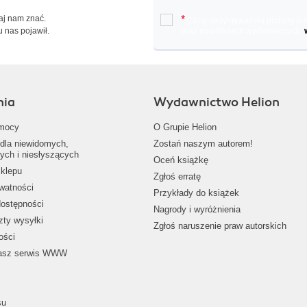
Daj nam znać.
*
Chcę otrzymywać na podany e-ma
u nas pojawił.
oraz nowościach wydawniczych.
nia
Wydawnictwo Helion
mocy
O Grupie Helion
dla niewidomych,
Zostań naszym autorem!
ych i niesłyszących
Oceń książkę
klepu
Zgłoś erratę
ywatności
Przykłady do książek
dostępności
Nagrody i wyróżnienia
zty wysyłki
Zgłoś naruszenie praw autorskich
ości
nasz serwis WWW
su