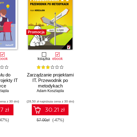
Promocja
book
książka
ebook
łu do
Zarządzanie projektami
ojekty IT
IT. Przewodnik po
yce
metodykach
lajda
Adam Koszlajda
cena z 30 dni)
(28,50 zł najniższa cena z 30 dni)
7 zł
30.21 zł
-47%)
57.00zł
(-47%)