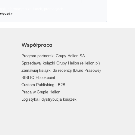
il informacje o zniżkach, promocjach
więcej »
Współpraca
Program partnerski Grupy Helion SA
Sprzedawaj książki Grupy Helion (eHelion.pl)
Zamawiaj książki do recenzji (Biuro Prasowe)
BIBLIO Ebookpoint
Custom Publishing - B2B
Praca w Grupie Helion
Logistyka i dystrybucja książek