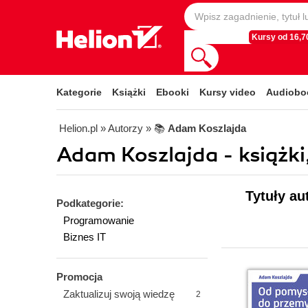
Kursy od 16,70
Kategorie
Książki
Ebooki
Kursy video
Audiobo
Helion.pl
» Autorzy
» 📚
Adam Koszlajda
Adam Koszlajda - książki
Tytuły au
Podkategorie:
Programowanie
Biznes IT
Promocja
Zaktualizuj swoją wiedzę
2