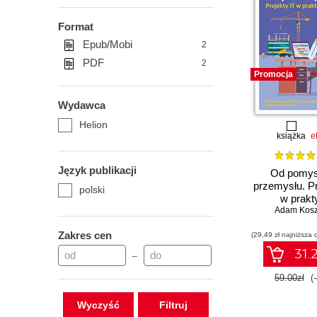
Format
Epub/Mobi
2
PDF
2
Promocja
Wydawca
Helion
książka
e
Język publikacji
Od pomys
przemysłu. Pr
polski
w prakt
Adam Kosz
Zakres cen
(29,49 zł najniższa 
31.2
–
59.00zł
(
Wyczyść