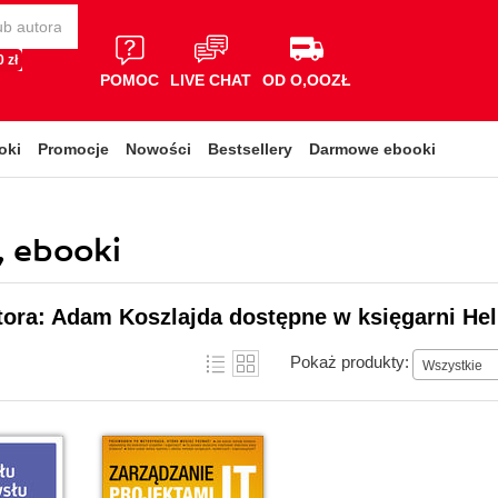
 zł
POMOC
LIVE CHAT
OD O,OOZŁ
oki
Promocje
Nowości
Bestsellery
Darmowe ebooki
, ebooki
tora: Adam Koszlajda dostępne w księgarni Hel
Pokaż produkty:
Wszystkie