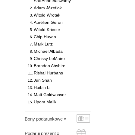
Anil Ananthaswamy
Adam Józefiok
Witold Wrotek
Aurélien Géron
Witold Krieser
Chip Huyen
Mark Lutz
Michael Albada
Chrissy LeMaire
Brandon Abshire
Rishal Hurbans
Jun Shan
Haibin Li
Matt Goldwasser
Upom Malik
Bony podarunkowe »
Podaruj prezent »