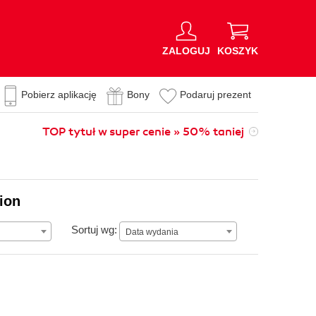
ZALOGUJ
KOSZYK
Pobierz aplikację
Bony
Podaruj prezent
TOP tytuł w super cenie » 50% taniej
ion
Data wydania
Sortuj wg:
Data wydania