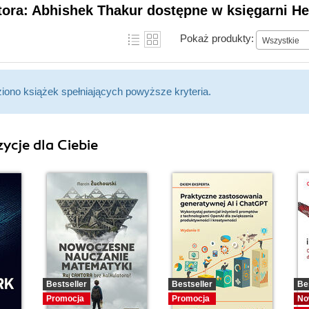
tora: Abhishek Thakur dostępne w księgarni He
Pokaż produkty:
Wszystkie
ziono książek spełniających powyższe kryteria.
ycje dla Ciebie
Bestseller
Bestseller
Be
Promocja
Promocja
No