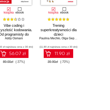
omocja
książka
ebook
książka
ebook
Vibe coding i
Trening
zyszłość kodowania.
superkreatywności dla
Od programisty do
dzieci
dewelopera ery AI
Addy Osmani
Paulina Mechło
,
Olga Geppert
40 zł najniższa cena z 30 dni)
(11,90 zł najniższa cena z 30 dni)
56.07 zł
11.90 zł
89.00zł
(-37%)
39.90zł
(-70%)