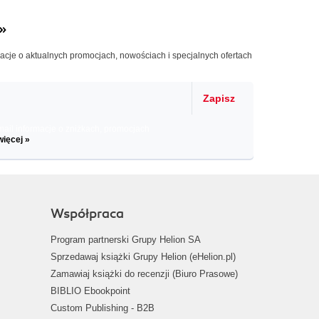
»
macje o aktualnych promocjach, nowościach i specjalnych ofertach
Zapisz
il informacje o zniżkach, promocjach
więcej »
Współpraca
Program partnerski Grupy Helion SA
Sprzedawaj książki Grupy Helion (eHelion.pl)
Zamawiaj książki do recenzji (Biuro Prasowe)
BIBLIO Ebookpoint
Custom Publishing - B2B