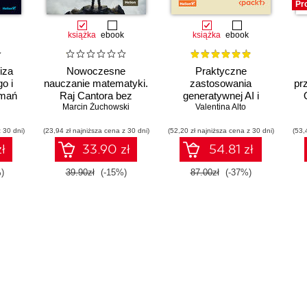
Pr
książka
ebook
książka
ebook
iza
Nowoczesne
Praktyczne
o i
nauczanie matematyki.
zastosowania
pr
amań
Raj Cantora bez
generatywnej AI i
Marcin Żuchowski
kalkulatora?
ChatGPT. Wykorzystaj
Valentina Alto
potencjał inżynierii
 30 dni)
(23,94 zł najniższa cena z 30 dni)
(52,20 zł najniższa cena z 30 dni)
promptów z
(53,
technologiami OpenAI
ł
33.90 zł
54.81 zł
dla zwiększenia
produktywności i
)
39.90zł
(-15%)
87.00zł
(-37%)
kreatywności. Wydanie
II