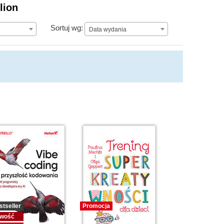
lion
Data wydania
Sortuj wg:
Data wydania
stseller
Promocja
wość