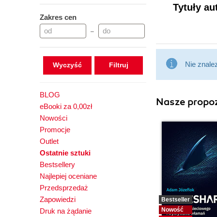
Tytuły au
Zakres cen
–
Nie znale
Wyczyść
BLOG
Nasze propoz
eBooki za 0,00zł
Nowości
Promocje
Outlet
Ostatnie sztuki
Bestsellery
Najlepiej oceniane
Przedsprzedaż
Zapowiedzi
Bestseller
Nowość
Druk na żądanie