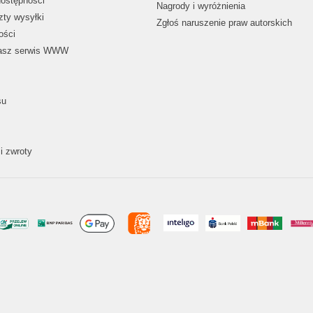
dostępności
Nagrody i wyróżnienia
zty wysyłki
Zgłoś naruszenie praw autorskich
ości
nasz serwis WWW
su
i zwroty