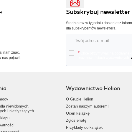
»
Subskrybuj newsletter 
Średnio raz w tygodniu dostaniesz infor
dla subskrybentów newslettera.
Daj nam znać.
*
Chcę otrzymywać na podany e-ma
u nas pojawił.
oraz nowościach wydawniczych.
nia
Wydawnictwo Helion
mocy
O Grupie Helion
dla niewidomych,
Zostań naszym autorem!
ych i niesłyszących
Oceń książkę
klepu
Zgłoś erratę
ywatności
Przykłady do książek