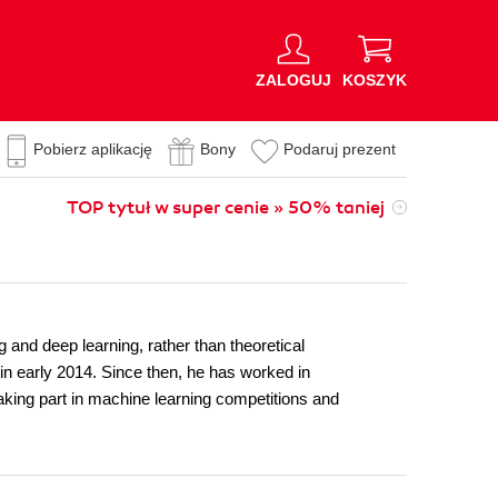
ZALOGUJ
KOSZYK
Pobierz aplikację
Bony
Podaruj prezent
TOP tytuł w super cenie » 50% taniej
 and deep learning, rather than theoretical
in early 2014. Since then, he has worked in
aking part in machine learning competitions and