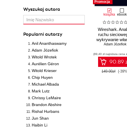
Promocja
Wyszukaj autora
książka
ebook
Wireshark. Anal
Popularni autorzy
ruchu siecioweg
wykrywanie wł
Anil Ananthaswamy
Adam Józefiok
Adam Józefiok
(89,40 zł najniższa cena z
Witold Wrotek
90.89 z
Aurélien Géron
Witold Krieser
149.00zł
(-39%
Chip Huyen
Michael Albada
Mark Lutz
Chrissy LeMaire
Brandon Abshire
Rishal Hurbans
Jun Shan
Haibin Li