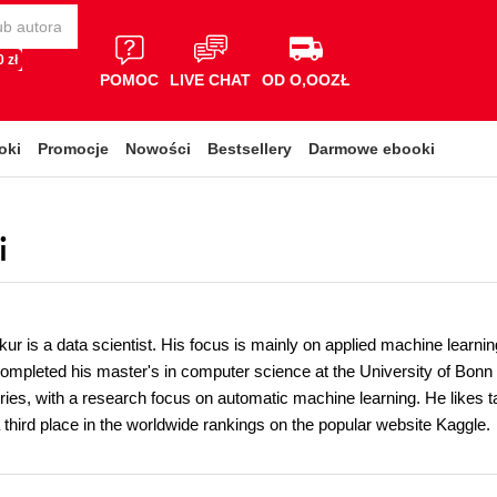
 zł
POMOC
LIVE CHAT
OD O,OOZŁ
oki
Promocje
Nowości
Bestsellery
Darmowe ebooki
i
r is a data scientist. His focus is mainly on applied machine learning
ompleted his master's in computer science at the University of Bonn 
ries, with a research focus on automatic machine learning. He likes t
 third place in the worldwide rankings on the popular website Kaggle.