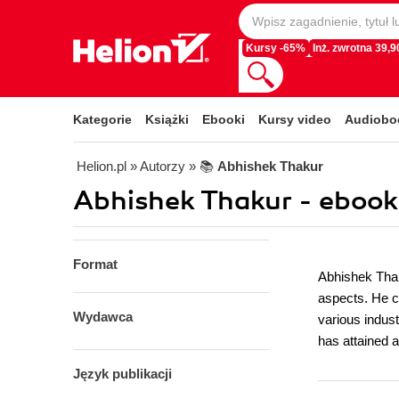
Kursy -65%
Inż. zwrotna 39,90
Kategorie
Książki
Ebooki
Kursy video
Audiobo
Helion.pl
» Autorzy
» 📚
Abhishek Thakur
Abhishek Thakur - ebook
Format
Abhishek Thaku
aspects. He c
Wydawca
various indust
has attained a
Język publikacji