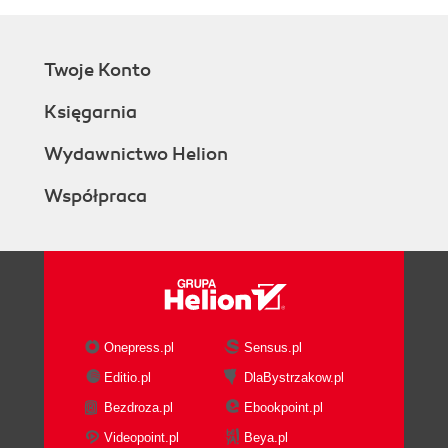
Twoje Konto
Księgarnia
Wydawnictwo Helion
Współpraca
Onepress.pl
Sensus.pl
Editio.pl
DlaBystrzakow.pl
Bezdroza.pl
Ebookpoint.pl
Videopoint.pl
Beya.pl