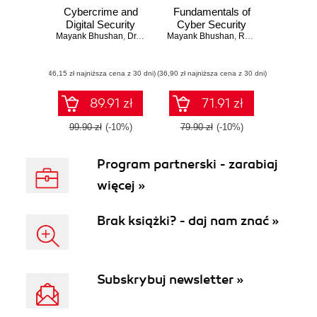
Cybercrime and
Fundamentals of
Digital Security
Cyber Security
Mayank Bhushan
,
Dr. Aatif Jamshed
Mayank Bhushan
,
Rajkumar Singh Rathore
(46,15 zł najniższa cena z 30 dni)
(36,90 zł najniższa cena z 30 dni)
89.91 zł
71.91 zł
99.90 zł
(-10%)
79.90 zł
(-10%)
Program partnerski - zarabiaj
więcej »
Brak książki? - daj nam znać »
Subskrybuj newsletter »