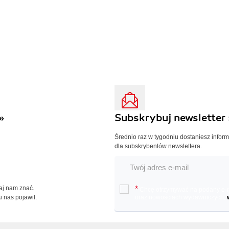
»
Subskrybuj newsletter 
Średnio raz w tygodniu dostaniesz infor
dla subskrybentów newslettera.
Daj nam znać.
*
Chcę otrzymywać na podany e-ma
u nas pojawił.
oraz nowościach wydawniczych.