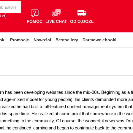
 zł
POMOC
LIVE CHAT
OD O,OOZŁ
oki
Promocje
Nowości
Bestsellery
Darmowe ebooki
 has been developing websites since the mid-90s. Beginning as a fr
d age-mixed model for young people), his clients demanded more and 
realized he had built a full-featured content management system that
n his spare time. He realized at some point that somewhere in the w
something to the community. Of course, the wonderful news was Drupal.
upal, he continued learning and began to contribute back to the commu