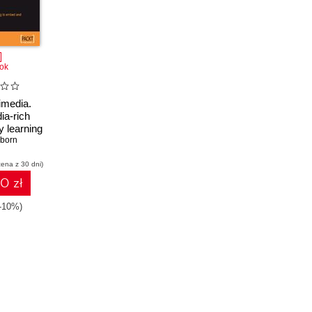
ok
imedia.
ia-rich
y learning
 and
born
images,
cena z 30 dni)
 audio
10 zł
(-10%)