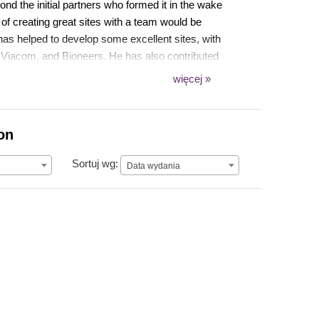
d the initial partners who formed it in the wake
of creating great sites with a team would be
 has helped to develop some excellent sites, with
Viacom, and Bioneers. He has also contributed
ng Embedded Media Field (for third-party Video,
więcej »
d the RPG module (for online gaming, still in
on
Data wydania
Sortuj wg:
Data wydania