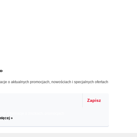
»
macje o aktualnych promocjach, nowościach i specjalnych ofertach
Zapisz
il informacje o zniżkach, promocjach
więcej »