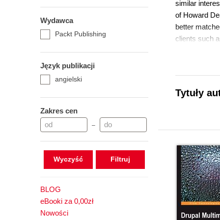
similar inter
of Howard Dea
Wydawca
better matched
Packt Publishing
clients such 
several modul
Audio, and Im
Język publikacji
progress).
angielski
Tytuły au
Zakres cen
–
Wyczyść
BLOG
eBooki za 0,00zł
Nowości