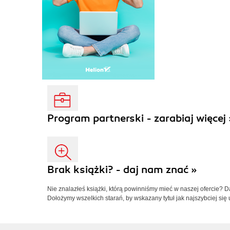
Program partnerski - zarabiaj więcej 
Brak książki? - daj nam znać »
Nie znalazłeś książki, którą powinniśmy mieć w naszej ofercie? 
Dołożymy wszelkich starań, by wskazany tytuł jak najszybciej się 