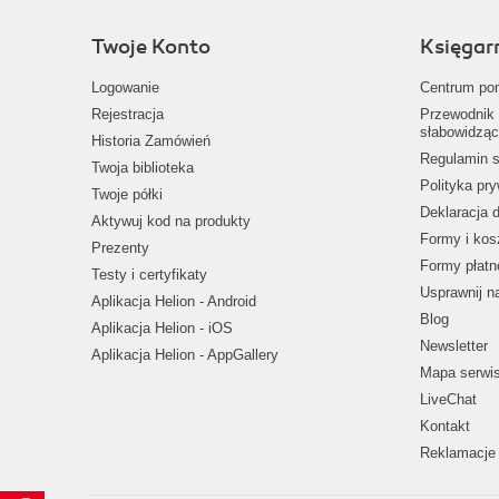
Twoje Konto
Księgar
Logowanie
Centrum po
Rejestracja
Przewodnik 
słabowidząc
Historia Zamówień
Regulamin s
Twoja biblioteka
Polityka pr
Twoje półki
Deklaracja 
Aktywuj kod na produkty
Formy i kos
Prezenty
Formy płatn
Testy i certyfikaty
Usprawnij 
Aplikacja Helion - Android
Blog
Aplikacja Helion - iOS
Newsletter
Aplikacja Helion - AppGallery
Mapa serwi
LiveChat
Kontakt
Reklamacje 