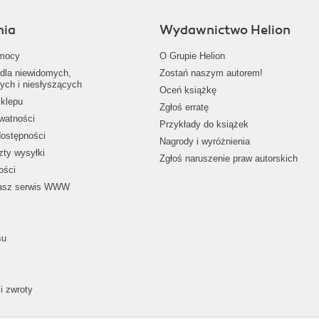
nia
Wydawnictwo Helion
mocy
O Grupie Helion
dla niewidomych,
Zostań naszym autorem!
ych i niesłyszących
Oceń książkę
klepu
Zgłoś erratę
ywatności
Przykłady do książek
dostępności
Nagrody i wyróżnienia
zty wysyłki
Zgłoś naruszenie praw autorskich
ości
nasz serwis WWW
su
i zwroty