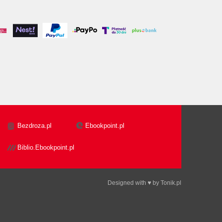
Bezdroza.pl
Ebookpoint.pl
Biblio.Ebookpoint.pl
Designed with ♥ by
Tonik.pl