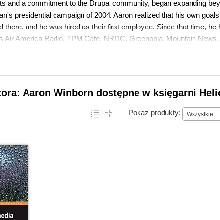
ests and a commitment to the Drupal community, began expanding beyon
n's presidential campaign of 2004. Aaron realized that his own goals 
 there, and he was hired as their first employee. Since that time, he
as Air America Radio, TPM Cafe, NRDC, Greenopia, Mountain News, 
es to Drupal, mostly stemming from his work with multimedia, includi
ages), Views Slideshow (to create slide shows out of any content), an
tora: Aaron Winborn dostępne w księgarni Heli
Pokaż produkty:
Wszystkie