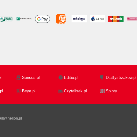
l
Sensus.pl
Editio.pl
DlaBystrzakow.pl
pl
Beya.pl
Czytalisek.pl
Sploty
il]@helion.pl