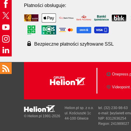
Płatności obsługuje:
Bezpieczne płatności szyfrowane SSL
Onepress.p
Videopoint.
Helion.pl sp. z o.o.
tel. (32) 230-98-63
ul. Kościuszki 1c
e-mail:
[wyświetl ema
© Helion.pl 1991-2026
44-100 Gliwice
NIP: 6312636254
Regon: 241989027