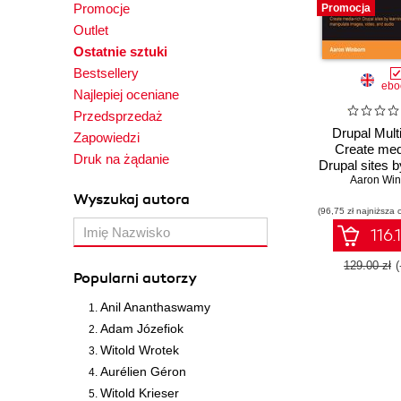
Promocje
Promocja
Outlet
Ostatnie sztuki
Bestsellery
ebo
Najlepiej oceniane
Przedsprzedaż
Drupal Mult
Zapowiedzi
Create med
Druk na żądanie
Drupal sites b
to embed
Aaron Win
manipulate 
Wyszukaj autora
(96,75 zł najniższa 
video, and
116.
129.00 zł
Popularni autorzy
Anil Ananthaswamy
Adam Józefiok
Witold Wrotek
Aurélien Géron
Witold Krieser