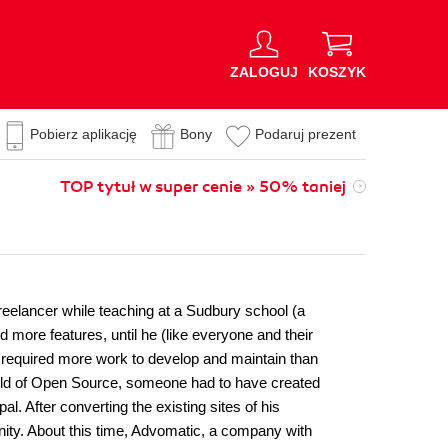
ZALOGUJ
KOSZYK
Pobierz aplikację
Bony
Podaruj prezent
TOP tytuł w super cenie » 50% taniej
eelancer while teaching at a Sudbury school (a
more features, until he (like everyone and their
 required more work to develop and maintain than
orld of Open Source, someone had to have created
 After converting the existing sites of his
nity. About this time, Advomatic, a company with