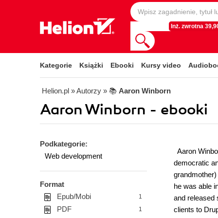
Inż. zwrotna 39,90
Kategorie
Książki
Ebooki
Kursy video
Audiobo
Helion.pl
» Autorzy
» 📚
Aaron Winborn
Aaron Winborn - ebooki
Podkategorie:
Aaron Winborn
Web development
democratic an
grandmother) 
Format
he was able i
Epub/Mobi
1
and released 
PDF
clients to Dr
1