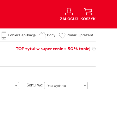
ZALOGUJ
KOSZYK
Pobierz aplikację
Bony
Podaruj prezent
TOP tytuł w super cenie » 50% taniej
Data wydania
Sortuj wg:
Data wydania