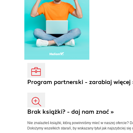
Program partnerski - zarabiaj więcej 
Brak książki? - daj nam znać »
Nie znalazłeś książki, którą powinniśmy mieć w naszej ofercie? 
Dołożymy wszelkich starań, by wskazany tytuł jak najszybciej się 