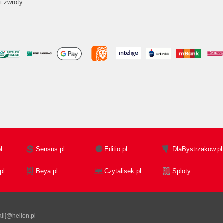
i zwroty
l
Sensus.pl
Editio.pl
DlaBystrzakow.pl
pl
Beya.pl
Czytalisek.pl
Sploty
il]@helion.pl