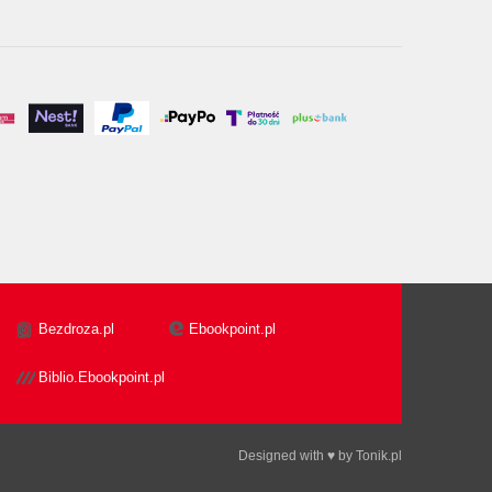
Bezdroza.pl
Ebookpoint.pl
Biblio.Ebookpoint.pl
Designed with ♥ by
Tonik.pl