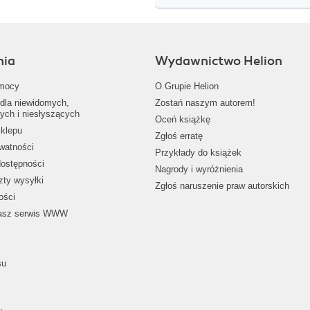
nia
Wydawnictwo Helion
mocy
O Grupie Helion
dla niewidomych,
Zostań naszym autorem!
ych i niesłyszących
Oceń książkę
klepu
Zgłoś erratę
ywatności
Przykłady do książek
dostępności
Nagrody i wyróżnienia
zty wysyłki
Zgłoś naruszenie praw autorskich
ości
nasz serwis WWW
su