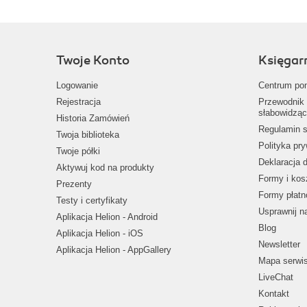
Twoje Konto
Księgar
Logowanie
Centrum po
Rejestracja
Przewodnik 
słabowidząc
Historia Zamówień
Regulamin s
Twoja biblioteka
Polityka pr
Twoje półki
Deklaracja 
Aktywuj kod na produkty
Formy i kos
Prezenty
Formy płatn
Testy i certyfikaty
Usprawnij 
Aplikacja Helion - Android
Blog
Aplikacja Helion - iOS
Newsletter
Aplikacja Helion - AppGallery
Mapa serwi
LiveChat
Kontakt