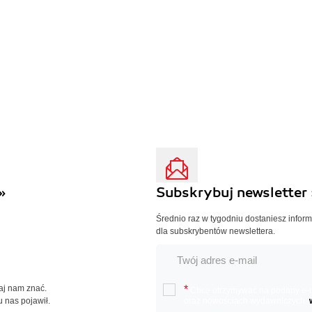
»
Subskrybuj newsletter 
Średnio raz w tygodniu dostaniesz infor
dla subskrybentów newslettera.
Daj nam znać.
*
Chcę otrzymywać na podany e-ma
u nas pojawił.
oraz nowościach wydawniczych.