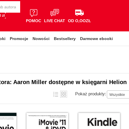
 zł
POMOC
LIVE CHAT
OD O,OOZŁ
oki
Promocje
Nowości
Bestsellery
Darmowe ebooki
tora: Aaron Miller dostępne w księgarni Helion
Pokaż produkty:
Wszystkie