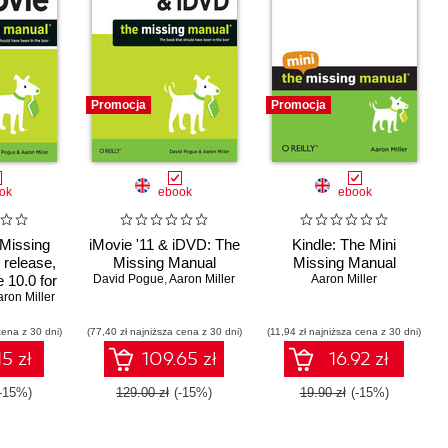
Promocja
Promocja
ok
ebook
ebook
 Missing
iMovie '11 & iDVD: The
Kindle: The Mini
 release,
Missing Manual
Missing Manual
 10.0 for
David Pogue
,
Aaron Miller
Aaron Miller
 for iOS
ron Miller
cena z 30 dni)
(77,40 zł najniższa cena z 30 dni)
(11,94 zł najniższa cena z 30 dni)
15 zł
109.65 zł
16.92 zł
(-15%)
129.00 zł
(-15%)
19.90 zł
(-15%)