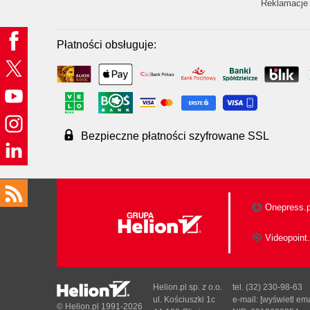
Reklamacje 
Płatności obsługuje:
Bezpieczne płatności szyfrowane SSL
Onepress.p
Videopoint.
Helion.pl sp. z o.o.
tel. (32) 230-98-63
ul. Kościuszki 1c
e-mail:
[wyświetl ema
© Helion.pl 1991-2026