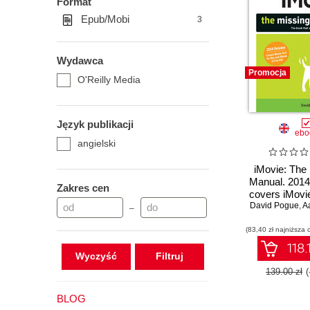
Format
Epub/Mobi
3
Wydawca
Promocja
O'Reilly Media
Język publikacji
ebo
angielski
iMovie: The
Manual. 2014
Zakres cen
covers iMovie
David Pogue
Mac and 2.0
,
Aa
–
(83,40 zł najniższa 
118.
Wyczyść
139.00 zł
BLOG