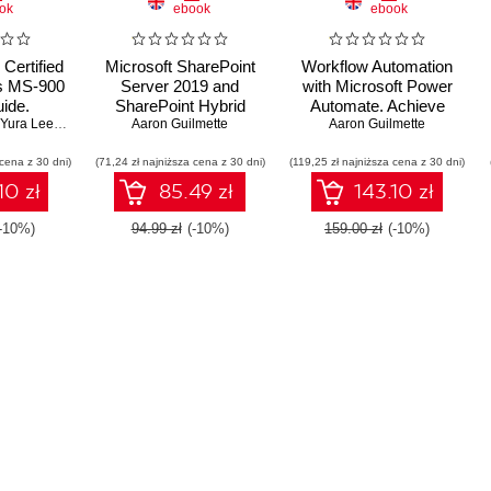
ok
ebook
ebook
Certified
Microsoft SharePoint
Workflow Automation
s MS-900
Server 2019 and
with Microsoft Power
ide.
SharePoint Hybrid
Automate. Achieve
d the
Yura Lee
,
Marcos Zanre
Administration. Deploy,
Aaron Guilmette
digital transformation
Aaron Guilmette
 platform
configure, and manage
through business
 cena z 30 dni)
ept to
(71,24 zł najniższa cena z 30 dni)
SharePoint on-
(119,25 zł najniższa cena z 30 dni)
automation with
 pass the
premises and hybrid
minimal coding
10 zł
85.49 zł
143.10 zł
m with
scenarios
- Second
(-10%)
94.99 zł
(-10%)
159.00 zł
(-10%)
n