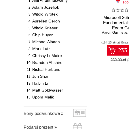
Anil Ananthaswamy
ebo
Adam Józefiok
Witold Wrotek
Microsoft 365 
Aurélien Géron
Fundamental
Exam Gu
Witold Krieser
Aaron Guilmette
Understan
,
Chip Huyen
Microsoft 365
Michael Albada
(194,25 zł najniższa
from conc
execution and
Mark Lutz
233.
MS-900 exa
Chrissy LeMaire
confidence 
259.00 zł
Brandon Abshire
Editio
Rishal Hurbans
Jun Shan
Haibin Li
Matt Goldwasser
Upom Malik
Bony podarunkowe »
Podaruj prezent »