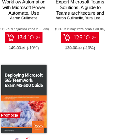
Workflow Automation
Expert Microsoft Teams
with Microsoft Power
Solutions. A guide to
Automate. Use
Teams architecture and
business process
Aaron Guilmette
integration for advanced
Aaron Guilmette
,
Yura Lee
,
Grant Oliasani
,
Angel 
automation to achieve
end users and
(111,75 zł najniższa cena z 30 dni)
digital transformation
(104,25 zł najniższa cena z 30 dni)
administrators
with minimal code -
134.10 zł
125.10 zł
Second Edition
149.00 zł
(-10%)
139.00 zł
(-10%)
Promocja