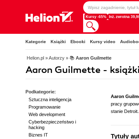
Kursy -65%
Inż. zwrotna 39,90
Kategorie
Książki
Ebooki
Kursy video
Audiobo
Helion.pl
» Autorzy
» 📚
Aaron Guilmette
Aaron Guilmette - książki
Podkategorie:
Aaron Guilm
Sztuczna inteligencja
pracy grupowe
Programowanie
stanie Detroi
Web development
Cyberbezpieczeństwo i
hacking
Biznes IT
Tytuły au