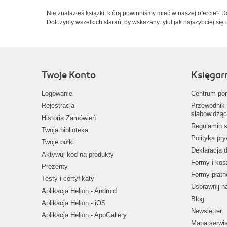
Nie znalazłeś książki, którą powinniśmy mieć w naszej ofercie? 
Dołożymy wszelkich starań, by wskazany tytuł jak najszybciej się 
Twoje Konto
Księgar
Logowanie
Centrum po
Rejestracja
Przewodnik 
słabowidząc
Historia Zamówień
Regulamin s
Twoja biblioteka
Polityka pr
Twoje półki
Deklaracja 
Aktywuj kod na produkty
Formy i kos
Prezenty
Formy płatn
Testy i certyfikaty
Usprawnij 
Aplikacja Helion - Android
Blog
Aplikacja Helion - iOS
Newsletter
Aplikacja Helion - AppGallery
Mapa serwi