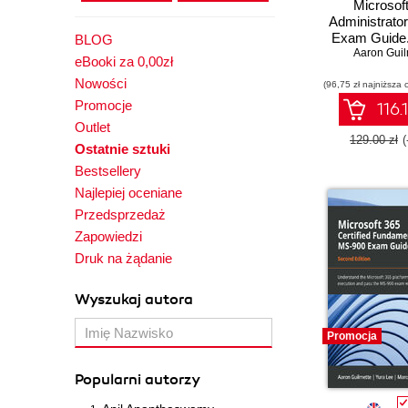
Microsof
Administrato
Exam Guide.
BLOG
the Micros
Aaron Guil
eBooki za 0,00zł
Identity and 
Nowości
(96,75 zł najniższa 
Platform
confidently 
Promocje
116.
MS-102 
Outlet
129.00 zł
Ostatnie sztuki
Bestsellery
Najlepiej oceniane
Przedsprzedaż
Zapowiedzi
Druk na żądanie
Wyszukaj autora
Promocja
Popularni autorzy