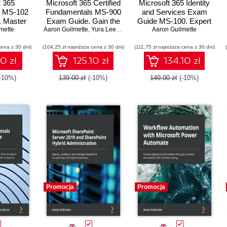
t 365
Microsoft 365 Certified
Microsoft 365 Identity
r MS-102
Fundamentals MS-900
and Services Exam
 Master
Exam Guide. Gain the
Guide MS-100. Expert
oft 365
mette
Aaron Guilmette
knowledge and
,
Yura Lee
,
Marcos Zanre
tips and techniques to
Aaron Guilmette
Security
problem-solving skills
pass the MS-100 exam
cena z 30 dni)
 and
(104,25 zł najniższa cena z 30 dni)
needed to pass the MS-
(111,75 zł najniższa cena z 30 dni)
on the first attempt
pass the
900 exam on your first
10 zł
125.10 zł
134.10 zł
exam
attempt - Third Edition
(-10%)
139.00 zł
(-10%)
149.00 zł
(-10%)
Promocja
Promocja