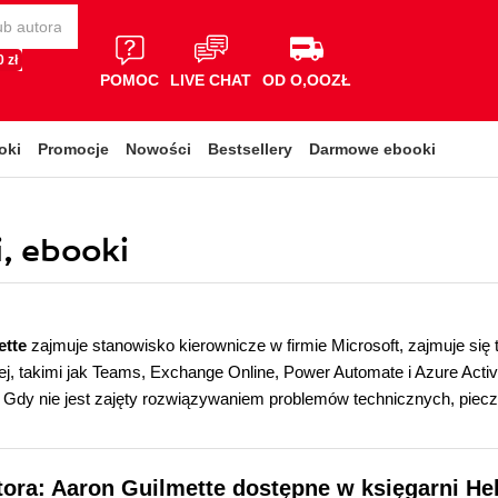
 zł
POMOC
LIVE CHAT
OD O,OOZŁ
oki
Promocje
Nowości
Bestsellery
Darmowe ebooki
, ebooki
ette
zajmuje stanowisko kierownicze w firmie Microsoft, zajmuje się 
j, takimi jak Teams, Exchange Online, Power Automate i Azure Activ
t. Gdy nie jest zajęty rozwiązywaniem problemów technicznych, piec
tora: Aaron Guilmette dostępne w księgarni He