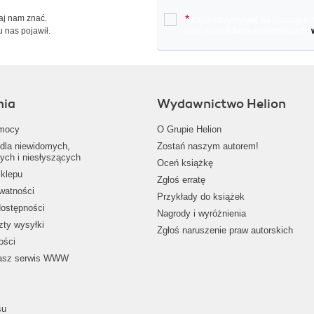
Daj nam znać.
*
Chcę otrzymywać na podany e-ma
u nas pojawił.
oraz nowościach wydawniczych.
nia
Wydawnictwo Helion
mocy
O Grupie Helion
dla niewidomych,
Zostań naszym autorem!
ych i niesłyszących
Oceń książkę
klepu
Zgłoś erratę
ywatności
Przykłady do książek
dostępności
Nagrody i wyróżnienia
zty wysyłki
Zgłoś naruszenie praw autorskich
ości
nasz serwis WWW
su