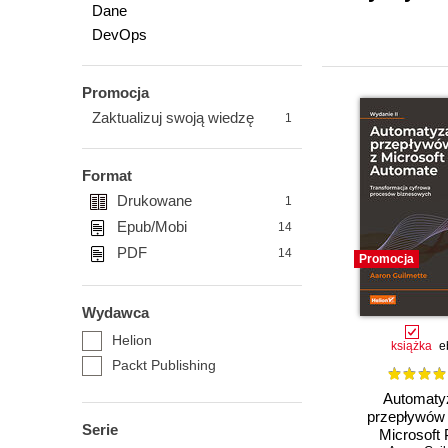
Dane
DevOps
Promocja
Zaktualizuj swoją wiedzę
1
Format
Drukowane
1
Epub/Mobi
14
PDF
14
Promocja
Wydawca
Helion
książka
e
Packt Publishing
Automaty
przepływów 
Serie
Microsoft