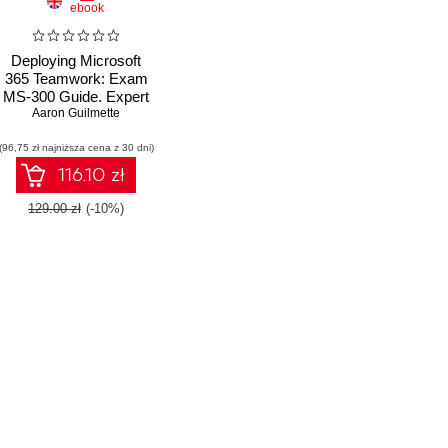
ebook
Deploying Microsoft
365 Teamwork: Exam
MS-300 Guide. Expert
tips, techniques, and
Aaron Guilmette
practices to pass the
(96,75 zł najniższa cena z 30 dni)
MS-300 exam on the
first attempt
116.10 zł
129.00 zł
(-10%)