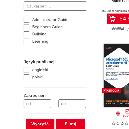
Aaron Guil
Automa
Transformacj
(52,20 zł najniższa 
proces
biznesowych.
54.8
Administrator Guide
II
Beginners Guide
87.00zł
(
Building
Learning
Język publikacji
angielski
polski
Promocja
Zakres cen
–
ebo
Wyczyść