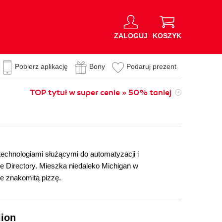
ZALOGUJ
KOSZYK
Pobierz aplikację
Bony
Podaruj prezent
TOP tytuł w super cenie » 50% taniej
technologiami służącymi do automatyzacji i
e Directory. Mieszka niedaleko Michigan w
ze znakomitą pizzę.
lion