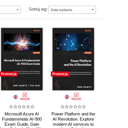
Data wydania
Sortuj wg:
Data wydania
Promocja
Promocja
ebook
ebook
Microsoft Azure AI
Power Platform and the
Fundamentals AI-900
AI Revolution. Explore
Exam Guide. Gain
modern AI services to