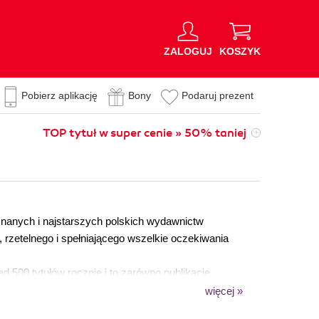
ZALOGUJ
KOSZYK
Pobierz aplikację
Bony
Podaruj prezent
TOP tytuł w super cenie » 50% taniej
znanych i najstarszych polskich wydawnictw
 rzetelnego i spełniającego wszelkie oczekiwania
500 tytułów rocznie i to zarówno publikacje
 multimedialne. Wydawnictwa specjalizują się w
więcej »
, w szczególności nauk ścisłych, ekonomii,