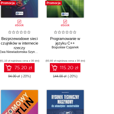
Promocja
Promocja
ebook
ebook
Bezprzewodowe sieci
Programowanie w
czujników w internecie
języku C++
rzeczy
Bogusław Cyganek
Ewa Niewiadomska-Szynkiewicz
,
Michał Marks
,
Piotr Arabas
,
Andrzej Sikora
(61,10 zł najniższa cena z 30 dni)
(93,60 zł najniższa cena z 30 dni)
75.20 zł
115.20 zł
94.00 zł
(-20%)
144.00 zł
(-20%)