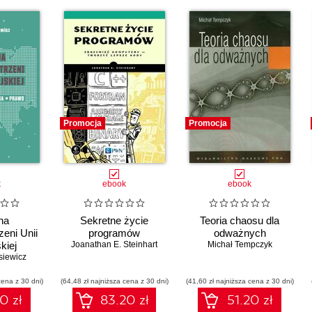
Promocja
Promocja
k
ebook
ebook
na
Sekretne życie
Teoria chaosu dla
zeni Unii
programów
odważnych
kiej
Joanathan E. Steinhart
Michał Tempczyk
siewicz
cena z 30 dni)
(64,48 zł najniższa cena z 30 dni)
(41,60 zł najniższa cena z 30 dni)
0 zł
83.20 zł
51.20 zł