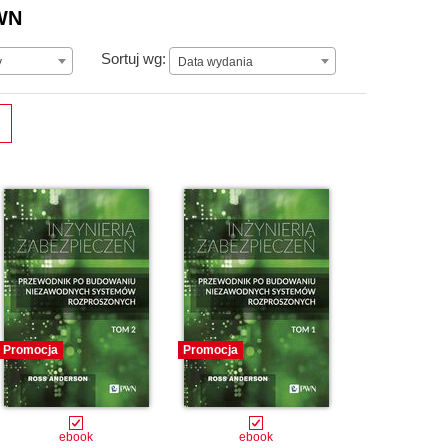
cyny. Czytelnikom oferują zarówno pozycje bardzo
WN
ze przekrojowym.
Data wydania
Sortuj wg:
y
Data wydania
Promocja
Promocja
ebook
ebook