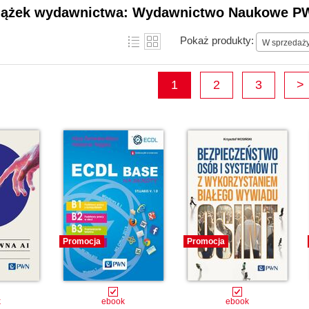
zarządzania, informatyki, psychologii i medy
siążek wydawnictwa: Wydawnictwo Naukowe P
specjalistyczne, jak i publikacje o charakter
Pokaż produkty:
W sprzedaż
1
2
3
>
Promocja
Promocja
k
ebook
ebook