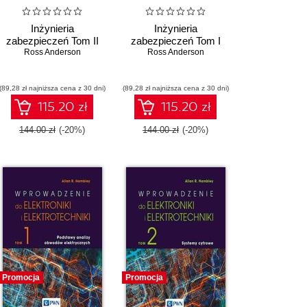
Inżynieria
Inżynieria
zabezpieczeń Tom II
zabezpieczeń Tom I
Ross Anderson
Ross Anderson
(89,28 zł najniższa cena z 30 dni)
(89,28 zł najniższa cena z 30 dni)
115.20 zł
115.20 zł
144.00 zł
(-20%)
144.00 zł
(-20%)
Promocja
Promocja