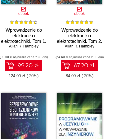
ebook
ebook
Wprowadzenie do
Wprowadzenie do
elektroniki i
elektroniki i
elektrotechniki. Tom 1.
elektrotechniki. Tom 2.
Podstawy analizy
Allan R. Hambley
Systemy cyfrowe
Allan R. Hambley
obwodów
(80,60 zł najniższa cena z 30 dni)
elektrycznych
(54,60 zł najniższa cena z 30 dni)
99.20 zł
67.20 zł
124.00 zł
(-20%)
84.00 zł
(-20%)