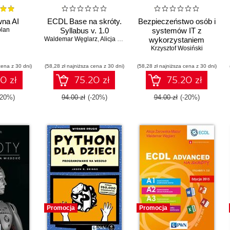
na AI
ECDL Base na skróty.
Bezpieczeństwo osób i
plan
Syllabus v. 1.0
systemów IT z
Waldemar Węglarz
,
Alicja Żarowska-Mazur
wykorzystaniem
białego wywiadu
Krzysztof Wosiński
cena z 30 dni)
(58,28 zł najniższa cena z 30 dni)
(58,28 zł najniższa cena z 30 dni)
0 zł
75.20 zł
75.20 zł
-20%)
94.00 zł
(-20%)
94.00 zł
(-20%)
Promocja
Promocja