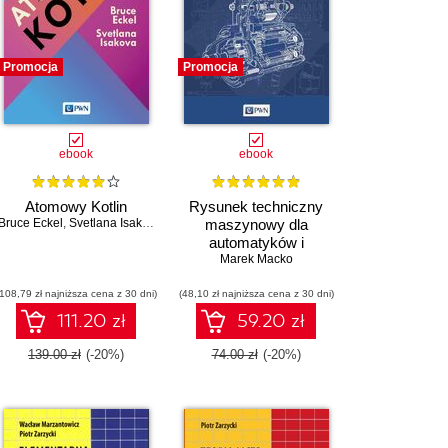
Promocja
Promocja
ebook
ebook
Atomowy Kotlin
Rysunek techniczny
Bruce Eckel
,
Svetlana Isakova
maszynowy dla
automatyków i
mechatroników
Marek Macko
(108,79 zł najniższa cena z 30 dni)
(48,10 zł najniższa cena z 30 dni)
111.20 zł
59.20 zł
139.00 zł
(-20%)
74.00 zł
(-20%)