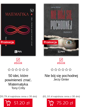
Promocja
Promocja
ebook
ebook
50 idei, które
Nie bój się pochodnej
powinieneś znać.
Jerzy Ginter
Matematyka
Tony Crilly
(50,79 zł najniższa cena z 30 dni)
(61,10 zł najniższa cena z 30 dni)
51.20 zł
75.20 zł