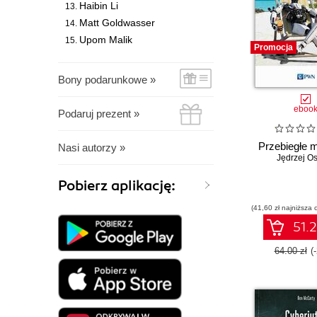
Haibin Li
Matt Goldwasser
Upom Malik
Promocja
Bony podarunkowe »
eboo
Podaruj prezent »
Przebiegłe 
Nasi autorzy »
Jędrzej Os
Pobierz aplikację:
(41,60 zł najniższa 
51.2
64.00 zł
(