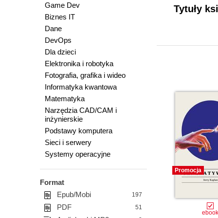
Game Dev
Tytuły k
Biznes IT
Dane
DevOps
Dla dzieci
Elektronika i robotyka
Fotografia, grafika i wideo
Informatyka kwantowa
Matematyka
Narzędzia CAD/CAM i
inżynierskie
Podstawy komputera
Sieci i serwery
Systemy operacyjne
Promocja
Format
Epub/Mobi
197
PDF
51
eboo