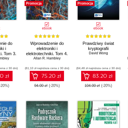
Promocja
Promocja
k
ebook
ebook
nie do
Wprowadzenie do
Prawdziwy świat
ki i
elektroniki i
kryptografii
i. Tom 3.
elektrotechniki. Tom 4.
David Wong
ządzenia
ambley
Elektromechanika
Allan R. Hambley
czne
cena z 30 dni)
(61,10 zł najniższa cena z 30 dni)
(64,48 zł najniższa cena z 30 dni)
0 zł
75.20 zł
83.20 zł
-20%)
94.00 zł
(-20%)
104.00 zł
(-20%)