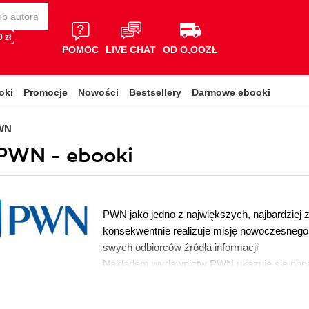
 zł
POMOC
LIVE CHAT
OD O,OOZŁ
oki
Promocje
Nowości
Bestsellery
Darmowe ebooki
WN
PWN - ebooki
PWN jako jedno z największych, najbardziej 
konsekwentnie realizuje misję nowoczesnego,
swych odbiorców źródła informacji
Nakładem wydawnictw PWN ukazuje się ponad 
książkowe, jak również e-booki oraz produkty
dostarczaniu wiedzy z wielu różnych dziedzin