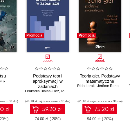
Promocja
Promocja
k
ebook
ebook
tsu
Podstawy teorii
Teoria gier. Podstawy
rty
aproksymacji w
matematyczne
zadaniach
Rida Laraki
,
Jérôme Renault
,
Syl
Leokadia Białas-Cież
,
Tomasz Kobos
,
Grzegorz Lewicki
cena z 30 dni)
(48,10 zł najniższa cena z 30 dni)
(61,10 zł najniższa cena z 30 dni)
0 zł
59.20 zł
75.20 zł
-20%)
74.00 zł
(-20%)
94.00 zł
(-20%)