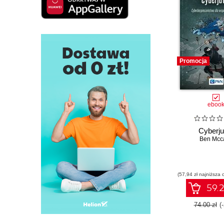
Promocja
eboo
Cyberju
Ben Mcca
(57,94 zł najniższa 
59.2
74.00 zł
(