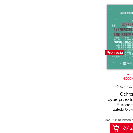
Promocja
eboo
Ochro
cyberprzestr
Europejs
Izabela Olek
(52,08 zł najniższa 
67.2