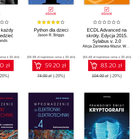
k
ebook
ebook
 każdy
Python dla dzieci
ECDL Advanced na
iedzieć
Jason R. Briggs
skróty. Edycja 2015.
ands
Sylabus v. 2.0
Alicja Żarowska-Mazur
,
Waldemar Węglarz
cena z 30 dni)
(56,98 zł najniższa cena z 30 dni)
(64,48 zł najniższa cena z 30 dni)
0 zł
59.20 zł
83.20 zł
-20%)
74.00 zł
(-20%)
104.00 zł
(-20%)