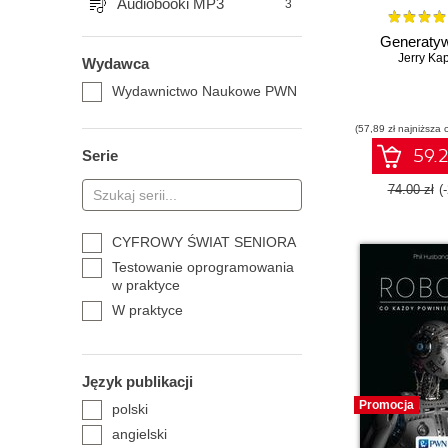
Audiobooki MP3
3
Generatyw
Jerry Ka
Wydawca
Wydawnictwo Naukowe PWN
(57,89 zł najniższa 
59.2
Serie
74.00 zł
(
CYFROWY ŚWIAT SENIORA
Testowanie oprogramowania
w praktyce
W praktyce
Język publikacji
Promocja
polski
angielski