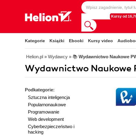
Kursy od 16,70
Kategorie
Książki
Ebooki
Kursy video
Audiobo
Helion.pl
» Wydawcy
» 📚
Wydawnictwo Naukowe P
Wydawnictwo Naukowe 
Podkategorie:
Sztuczna inteligencja
Popularnonaukowe
Programowanie
Web development
Cyberbezpieczeństwo i
hacking