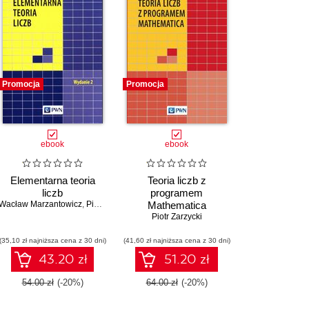
Promocja
Promocja
ebook
ebook
Elementarna teoria
Teoria liczb z
liczb
programem
vain Sorin
Wacław Marzantowicz
,
Piotr Zarzycki
Mathematica
Piotr Zarzycki
(35,10 zł najniższa cena z 30 dni)
(41,60 zł najniższa cena z 30 dni)
43.20 zł
51.20 zł
54.00 zł
(-20%)
64.00 zł
(-20%)