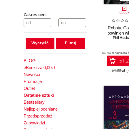
eboo
Zakres cen
–
Roboty. Co
powinien w
Phil Husb
Wyczyść
(49,94 zł najniższa 
51.2
BLOG
eBooki za 0,00zł
64.00 zł
(
Nowości
Promocje
Outlet
Ostatnie sztuki
Bestsellery
Najlepiej oceniane
Przedsprzedaż
Zapowiedzi