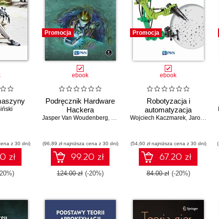
Promocja
Promocja
k
ebook
ebook
maszyny
Podręcznik Hardware
Robotyzacja i
iński
Hackera
automatyzacja
Jasper Van Woudenberg
,
Colin O'Flynn
Wojciech Kaczmarek
,
Jarosław Panasiuk
cena z 30 dni)
(96,89 zł najniższa cena z 30 dni)
(54,60 zł najniższa cena z 30 dni)
0 zł
99.20 zł
67.20 zł
-20%)
124.00 zł
(-20%)
84.00 zł
(-20%)