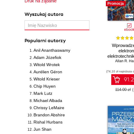
Druk na żądanie
Promocja
Wyszukaj autora
eboo
Popularni autorzy
Wprowadze
Anil Ananthaswamy
elektroni
elektrotechnik
Adam Józefiok
Układy i ur
Allan R. H
Witold Wrotek
elektry
Aurélien Géron
(74,10 zł najniższa 
91.2
Witold Krieser
Chip Huyen
114.00 zł
(
Mark Lutz
Michael Albada
Chrissy LeMaire
Brandon Abshire
Rishal Hurbans
Jun Shan