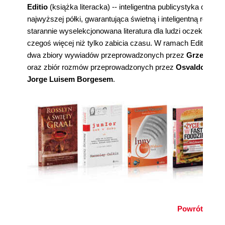
Editio
(książka literacka) -- inteligentna publicystyka oraz b
najwyższej półki, gwarantująca świetną i inteligentną rozrywk
starannie wyselekcjonowana literatura dla ludzi oczekującyc
czegoś więcej niż tylko zabicia czasu. W ramach Editio ukaz
dwa zbiory wywiadów przeprowadzonych przez
Grzegorza
oraz zbiór rozmów przeprowadzonych przez
Osvaldo Ferra
Jorge Luisem Borgesem
.
Powrót