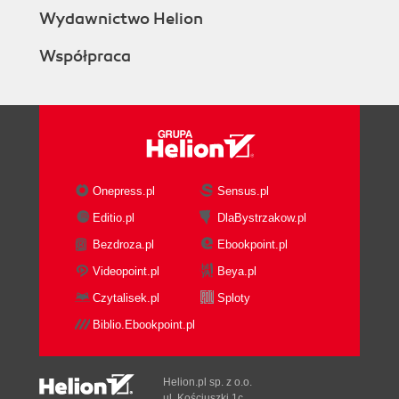
Wydawnictwo Helion
Współpraca
Onepress.pl
Sensus.pl
Editio.pl
DlaBystrzakow.pl
Bezdroza.pl
Ebookpoint.pl
Videopoint.pl
Beya.pl
Czytalisek.pl
Sploty
Biblio.Ebookpoint.pl
Helion.pl sp. z o.o.
ul. Kościuszki 1c