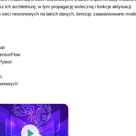
sz ich architekturę, w tym propagację wsteczną i funkcje aktywacji.
nia sieci neuronowych na takich danych, tworząc zaawansowane model
oup
TensorFlow
Pytest
o
uronowych