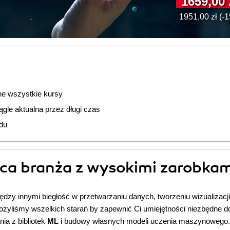
1659,00 
1951,00 zł (-
ne wszystkie kursy
gle aktualna przez długi czas
du
ca branża z wysokimi zarobkam
iędzy innymi biegłość w przetwarzaniu danych, tworzeniu wizualizacji
dołożyliśmy wszelkich starań by zapewnić Ci umiejętności niezbędne d
ia z bibliotek
ML
i budowy własnych modeli uczenia maszynowego.