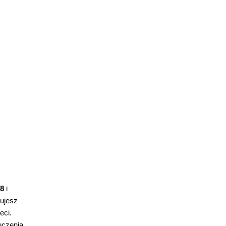
8
i
nujesz
eci.
uczenia