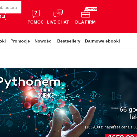
NOWOŚĆ
 zł
POMOC
LIVE CHAT
DLA FIRM
oki
Promocje
Nowości
Bestsellery
Darmowe ebooki
z Pythonem
66 go
le
(1659,00 zł najniższa cena z 30