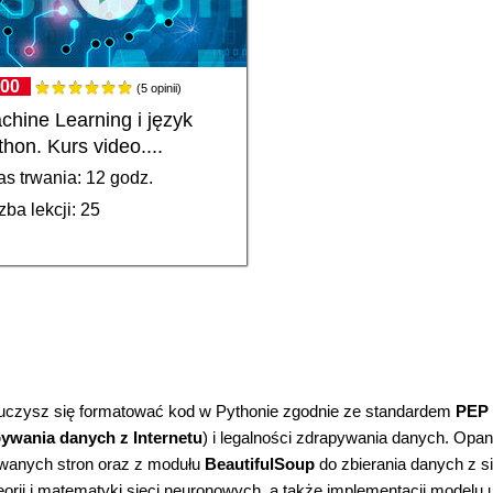
.00
(5 opinii)
chine Learning i język
thon. Kurs video....
s trwania: 12 godz.
zba lekcji: 25
uczysz się formatować kod w Pythonie zgodnie ze standardem
PEP 
ywania danych z Internetu
) i legalności zdrapywania danych. Opa
wanych stron oraz z modułu
BeautifulSoup
do zbierania danych z si
rii i matematyki sieci neuronowych, a także implementacji modelu 