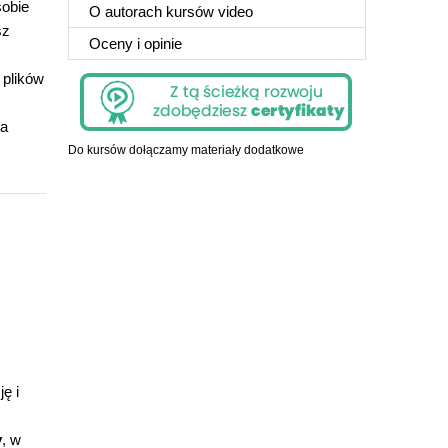
sobie
O autorach kursów video
sz
Oceny i opinie
 plików
na
Do kursów dołączamy materiały dodatkowe
ę i
y
, w