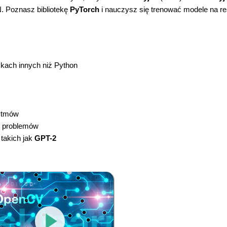
. Poznasz bibliotekę
PyTorch
i nauczysz się trenować modele na re
ykach innych niż Python
ytmów
e problemów
 takich jak
GPT-2