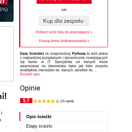
zł
15%)
lub
Kup dla zespołu
Pobierz wzór listu do pracodawcy »
Poznaj formy dofinansowania
»
Data Scientist
ze znajomością
Pythona
to dziś jedna
z najbardziej pożądanych i dynamicznie rozwijających
się karier w IT. Specjalista od danych może
awansować na stanowiska takie jak lider zespołu
analityków, menedżer ds. danych, dyrektor ds. ...
Rozwiń opis
Opinie
i!
5.7
(25 opinii)
 i
Opis ścieżki
o
Etapy ścieżki