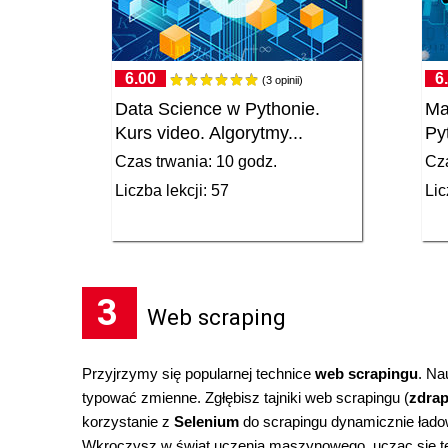
6.00
6
(3 opinii)
Data Science w Pythonie.
Ma
Kurs video. Algorytmy...
Py
Czas trwania: 10 godz.
Cza
Liczba lekcji: 57
Lic
3
Web scraping
Przyjrzymy się popularnej technice
web scrapingu
. Na
typować zmienne. Zgłębisz tajniki web scrapingu (
zdrap
korzystanie z
Selenium
do scrapingu dynamicznie łado
Wkroczysz w świat uczenia maszynowego, ucząc się teo