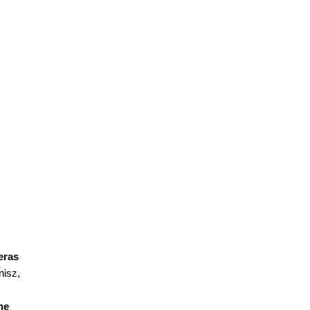
eras
nisz,
ne