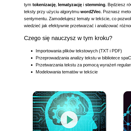
tym
tokenizację
,
lematyzację
i
stemming
. Będziesz r
teksty przy użyciu algorytmu
word2Vec
. Poznasz meto
sentymentu. Zamodelujesz tematy w tekście, co pozwoli C
wiedzieć jak efektywnie przetwarzać i analizować różn
Czego się nauczysz w tym kroku?
Importowania plików tekstowych (TXT i PDF)
Przeprowadzania analizy tekstu w bibliotece spaC
Przetwarzania tekstu za pomocą wyrażeń regularn
Modelowania tematów w tekście