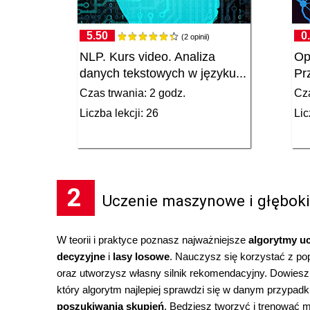
5.50
0
(2 opinii)
NLP. Kurs video. Analiza
Op
danych tekstowych w języku...
Pr
Czas trwania: 2 godz.
Cza
Liczba lekcji: 26
Lic
2
Uczenie maszynowe i głębok
W teorii i praktyce poznasz najważniejsze
algorytmy u
decyzyjne
i
lasy losowe
. Nauczysz się korzystać z po
oraz utworzysz własny silnik rekomendacyjny. Dowiesz 
który algorytm najlepiej sprawdzi się w danym przypa
poszukiwania skupień
. Będziesz tworzyć i trenować 