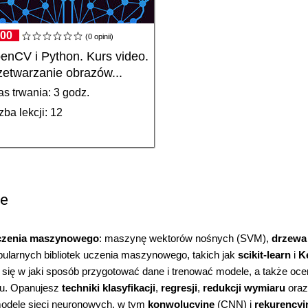
.00
(0 opinii)
enCV i Python. Kurs video.
zetwarzanie obrazów...
s trwania: 3 godz.
zba lekcji: 12
ie
czenia maszynowego
: maszynę wektorów nośnych (SVM),
drzewa
pularnych bibliotek uczenia maszynowego, takich jak
scikit-learn
i
K
się w jaki sposób przygotować dane i trenować modele, a także oce
dku. Opanujesz
techniki klasyfikacji
,
regresji
,
redukcji wymiaru
oraz
modele sieci neuronowych, w tym
konwolucyjne
(CNN) i
rekurencyj