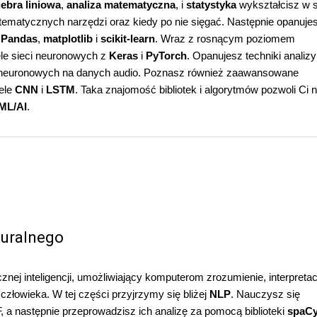
gebra liniowa
,
analiza matematyczna
, i
statystyka
wykształcisz w 
tematycznych narzędzi oraz kiedy po nie sięgać. Następnie opanuje
,
Pandas
,
matplotlib
i
scikit-learn
. Wraz z rosnącym poziomem
le sieci neuronowych z
Keras
i
PyTorch
. Opanujesz techniki analizy
i neuronowych na danych audio. Poznasz również zaawansowane
ele
CNN
i
LSTM
. Taka znajomość bibliotek i algorytmów pozwoli Ci 
ML/AI
.
turalnego
znej inteligencji, umożliwiający komputerom zrozumienie, interpretacj
złowieka. W tej części przyjrzymy się bliżej
NLP
. Nauczysz się
 a następnie przeprowadzisz ich analizę za pomocą biblioteki
spaC