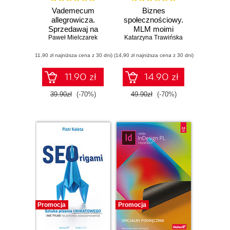
Vademecum
Biznes
allegrowicza.
społecznościowy.
Sprzedawaj na
MLM moimi
pomarańczowym
Paweł Mielczarek
Katarzyna Trawińska
oczami (b2b)
portalu bez
(11,90 zł najniższa cena z 30 dni)
tajemnic
(14,90 zł najniższa cena z 30 dni)
11.90 zł
14.90 zł
39.90zł
(-70%)
49.90zł
(-70%)
Promocja
Promocja