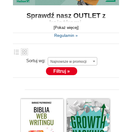
Sprawdź nasz
OUTLET z
książkami.
[Pokaż więcej]
Outlet to miejsce, gdzie znajdziesz
książki w
Regulamin »
okazyjnych cenach
, końcówki serii i starsze
tytuły.
Sortuj wg:
Książki zawierają mnóstwo fachowej wiedzy,
Najnowsze w promocji
dlatego koniecznie skorzystaj z wyjątkowo
Filtruj »
niskich cen i wybierz coś dla siebie.