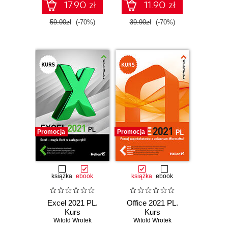
17.90 zł
11.90 zł
59.00zł
(-70%)
39.90zł
(-70%)
Promocja
Promocja
książka
ebook
książka
ebook
Excel 2021 PL.
Office 2021 PL.
Kurs
Kurs
Witold Wrotek
Witold Wrotek