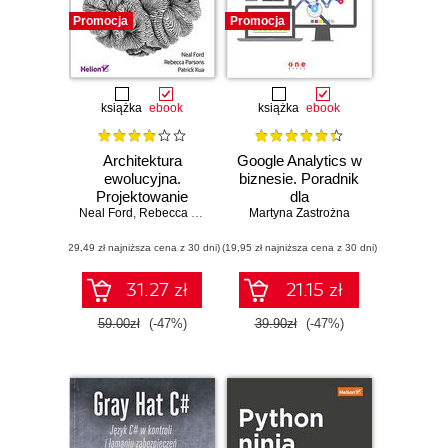
Promocja
Promocja
książka
ebook
książka
ebook
Architektura
Google Analytics w
ewolucyjna.
biznesie. Poradnik
Projektowanie
dla
Neal Ford
oprogramowania i
,
Rebecca Parsons
,
zaawansowanych
Patrick Kua
Martyna Zastrożna
wsparcie zmian
(29,49 zł najniższa cena z 30 dni)
(19,95 zł najniższa cena z 30 dni)
31.27 zł
21.15 zł
59.00zł
(-47%)
39.90zł
(-47%)