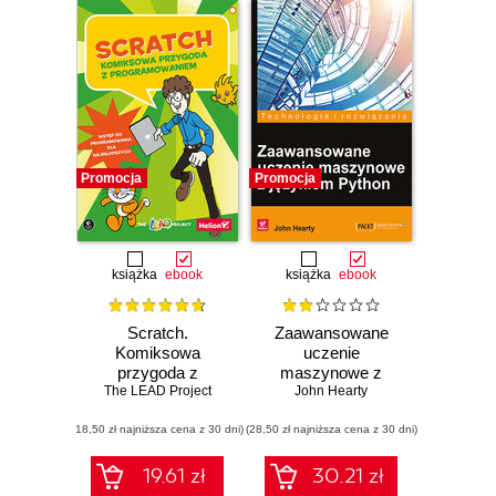
Promocja
Promocja
książka
ebook
książka
ebook
Scratch.
Zaawansowane
Komiksowa
uczenie
przygoda z
maszynowe z
programowaniem
The LEAD Project
językiem Python
John Hearty
(18,50 zł najniższa cena z 30 dni)
(28,50 zł najniższa cena z 30 dni)
19.61 zł
30.21 zł