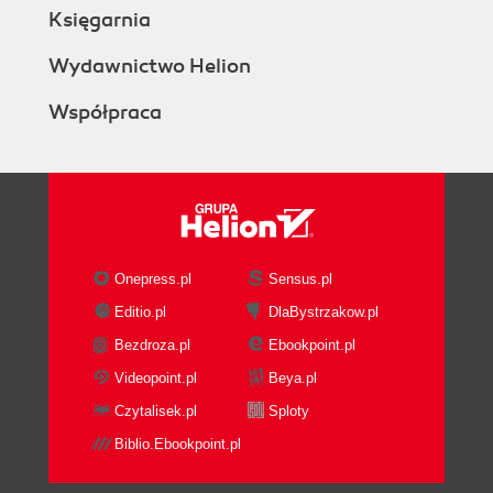
Księgarnia
Wydawnictwo Helion
Współpraca
Onepress.pl
Sensus.pl
Editio.pl
DlaBystrzakow.pl
Bezdroza.pl
Ebookpoint.pl
Videopoint.pl
Beya.pl
Czytalisek.pl
Sploty
Biblio.Ebookpoint.pl