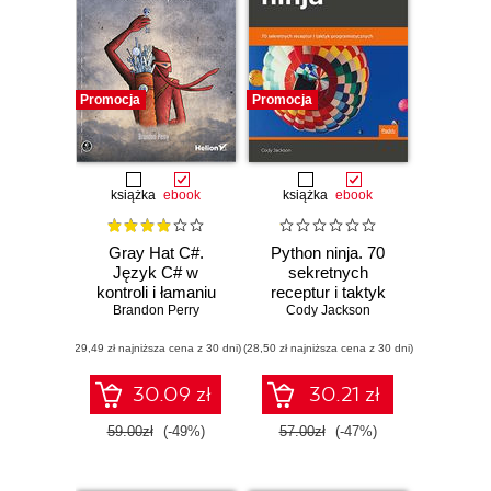
Promocja
Promocja
książka
ebook
książka
ebook
Gray Hat C#.
Python ninja. 70
Język C# w
sekretnych
kontroli i łamaniu
receptur i taktyk
zabezpieczeń
Brandon Perry
programistycznych
Cody Jackson
(29,49 zł najniższa cena z 30 dni)
(28,50 zł najniższa cena z 30 dni)
30.09 zł
30.21 zł
59.00zł
(-49%)
57.00zł
(-47%)