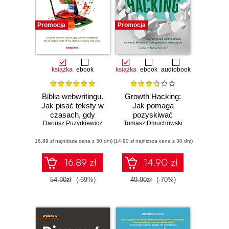
Promocja
Promocja
książka
ebook
książka
ebook
audiobook
Biblia webwritingu.
Growth Hacking:
Jak pisać teksty w
Jak pomaga
czasach, gdy
pozyskiwać
Dariusz Puzyrkiewicz
sztuczna
nowych klientów i
Tomasz Dmuchowski
inteligencja robi to
utrzymywać
(16,89 zł najniższa cena z 30 dni)
szybciej i nikt ich
(14,90 zł najniższa cena z 30 dni)
obecnych
nie czyta, bo
wszyscy wolą
16.89 zł
14.90 zł
wideo
54.90zł
(-69%)
49.90zł
(-70%)