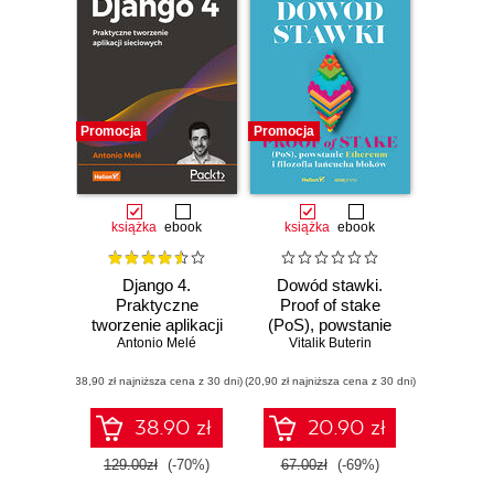
Promocja
Promocja
książka
ebook
książka
ebook
Django 4.
Dowód stawki.
Praktyczne
Proof of stake
tworzenie aplikacji
(PoS), powstanie
sieciowych.
Antonio Melé
Ethereum i filozofia
Vitalik Buterin
Wydanie IV
łańcucha bloków
(38,90 zł najniższa cena z 30 dni)
(20,90 zł najniższa cena z 30 dni)
38.90 zł
20.90 zł
129.00zł
(-70%)
67.00zł
(-69%)