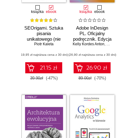
książka
ebook
książka
ebook
SEOrigami. Sztuka
Adobe InDesign
pisania
PL. Oficjalny
unikatowego (nie
podręcznik. Edycja
tylko na potrzeby
Piotr Kaleta
Kelly Kordes Anton
2020
,
Tina DeJarld
pozycjonowania)
(19,95 zł najniższa cena z 30 dni)
(26,90 zł najniższa cena z 30 dni)
21.15 zł
26.90 zł
39.90zł
(-47%)
89.00zł
(-70%)