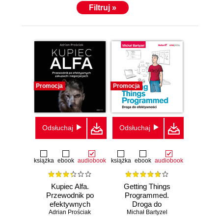
Filtruj »
Promocja
Promocja
Odsłuchaj
Odsłuchaj
książka
ebook
audiobook
książka
ebook
audiobook
Kupiec Alfa.
Getting Things
Przewodnik po
Programmed.
efektywnych
Droga do
Adrian Prościak
zakupach i
efektywności
Michał Bartyzel