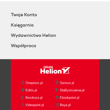
Twoje Konto
Księgarnia
Wydawnictwo Helion
Współpraca
Onepress.pl
Sensus.pl
Editio.pl
DlaBystrzakow.pl
Bezdroza.pl
Ebookpoint.pl
Videopoint.pl
Beya.pl