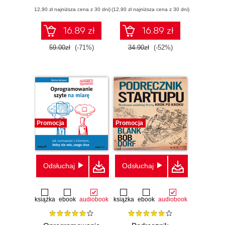
negocjacjach
(12,90 zł najniższa cena z 30 dni)
(12,90 zł najniższa cena z 30 dni)
16.89 zł
16.89 zł
59.00zł
(-71%)
34.90zł
(-52%)
Promocja
Promocja
Odsłuchaj
Odsłuchaj
książka
ebook
audiobook
książka
ebook
audiobook