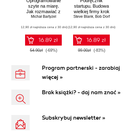
Oprogramowanie
Podręcznik
szyte na miarę.
startupu. Budowa
Jak rozmawiać z
wielkiej firmy krok
klientem, który nie
Michał Bartyzel
Steve Blank
po kroku
,
Bob Dorf
wie, czego chce.
(12,90 zł najniższa cena z 30 dni)
Wydanie II
(12,90 zł najniższa cena z 30 dni)
rozszerzone
16.89 zł
16.89 zł
54.90zł
(-69%)
99.00zł
(-83%)
Program partnerski - zarabiaj
więcej »
Brak książki? - daj nam znać »
Subskrybuj newsletter »