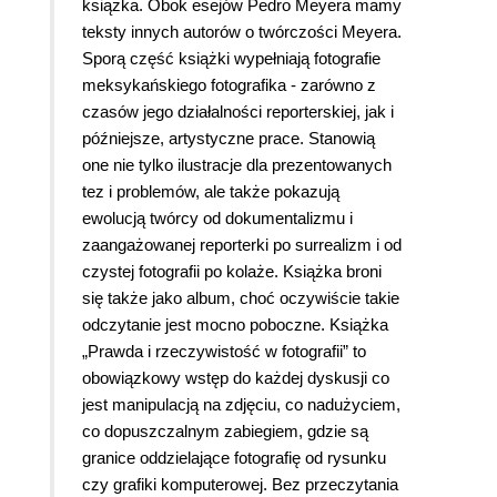
książka. Obok esejów Pedro Meyera mamy
teksty innych autorów o twórczości Meyera.
Sporą część książki wypełniają fotografie
meksykańskiego fotografika - zarówno z
czasów jego działalności reporterskiej, jak i
późniejsze, artystyczne prace. Stanowią
one nie tylko ilustracje dla prezentowanych
tez i problemów, ale także pokazują
ewolucją twórcy od dokumentalizmu i
zaangażowanej reporterki po surrealizm i od
czystej fotografii po kolaże. Książka broni
się także jako album, choć oczywiście takie
odczytanie jest mocno poboczne. Książka
„Prawda i rzeczywistość w fotografii” to
obowiązkowy wstęp do każdej dyskusji co
jest manipulacją na zdjęciu, co nadużyciem,
co dopuszczalnym zabiegiem, gdzie są
granice oddzielające fotografię od rysunku
czy grafiki komputerowej. Bez przeczytania