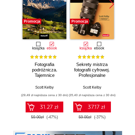
Promocja
Promocja
Promocj
książka
ebook
książka
ebook
ksią
Fotografia
Sekrety mistrza
Fo
podróżnicza.
fotografii cyfrowej.
kra
Tajemnice
Profesjonalne
wedł
zawodowców
zdjęcia krok po
Ke
wyjaśnione krok po
kroku
Przew
Scott Kelby
Scott Kelby
Sc
kroku
p
(29,49 zł najniższa cena z 30 dni)
(35,40 zł najniższa cena z 30 dni)
(29,95 zł naj
31.27 zł
37.17 zł
59.00zł
(-47%)
59.00zł
(-37%)
59.9