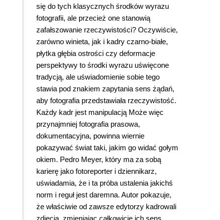
się do tych klasycznych środków wyrazu
fotografii, ale przecież one stanowią
zafałszowanie rzeczywistości? Oczywiście,
zarówno winieta, jak i kadry czarno-białe,
płytka głębia ostrości czy deformacje
perspektywy to środki wyrazu uświęcone
tradycją, ale uświadomienie sobie tego
stawia pod znakiem zapytania sens żądań,
aby fotografia przedstawiała rzeczywistość.
Każdy kadr jest manipulacją Może więc
przynajmniej fotografia prasowa,
dokumentacyjna, powinna wiernie
pokazywać świat taki, jakim go widać gołym
okiem. Pedro Meyer, który ma za sobą
karierę jako fotoreporter i dziennikarz,
uświadamia, że i ta próba ustalenia jakichś
norm i reguł jest daremna. Autor pokazuje,
że właściwie od zawsze edytorzy kadrowali
zdjęcia, zmieniając całkowicie ich sens,