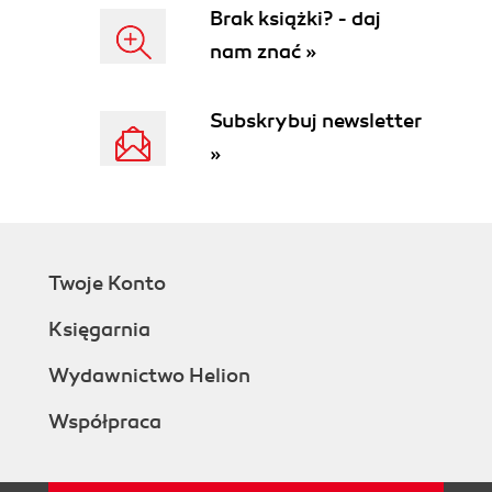
Brak książki? - daj
Madrid (1981, 1982) (215)
nam znać »
Stwarzanie obrazów, Pedro Meyer (229)
ZoneZero - artykuły, Pedro Meyer (247)
Subskrybuj newsletter
Ikony tej wojny (2004) (248)
»
Co z tymi oryginałami? (2004) (250)
Fotografia jest fotografią jest fotografią jest
fotografią (2004) (258)
Co to jest jedna ryba? (2004) (262)
Rzeczywistość może zdumiewać (2005) (269)
Twoje Konto
Skorowidz (273)
Księgarnia
Portfolio: Brazylia (2004) (283)
Wydawnictwo Helion
Współpraca