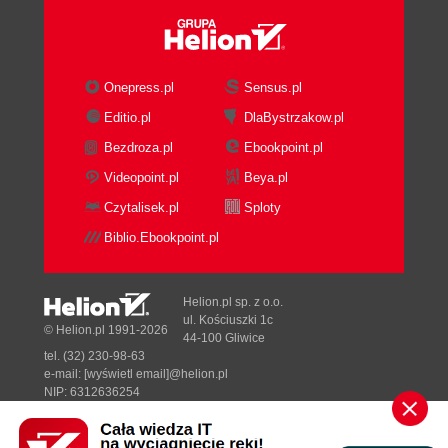
Onepress.pl
Sensus.pl
Editio.pl
DlaBystrzakow.pl
Bezdroza.pl
Ebookpoint.pl
Videopoint.pl
Beya.pl
Czytalisek.pl
Sploty
Biblio.Ebookpoint.pl
Helion.pl sp. z o.o.
ul. Kościuszki 1c
© Helion.pl 1991-2026
44-100 Gliwice
tel. (32) 230-98-63
e-mail:
[wyświetl email]@helion.pl
NIP: 6312636254
Regon: 241989027
Designed with ♥ by
Tonik.pl