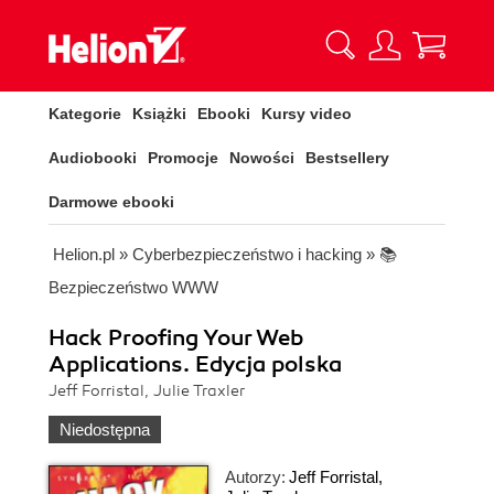
Kategorie
Książki
Ebooki
Kursy video
Audiobooki
Promocje
Nowości
Bestsellery
Darmowe ebooki
Helion.pl
»
Cyberbezpieczeństwo i hacking
»
📚
Bezpieczeństwo WWW
Hack Proofing Your Web
Applications. Edycja polska
Jeff Forristal, Julie Traxler
Niedostępna
Autorzy:
Jeff Forristal
,