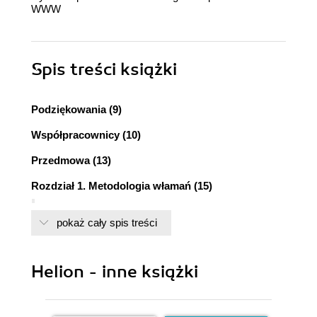
WWW
Spis treści
książki
Podziękowania (9)
Współpracownicy (10)
Przedmowa (13)
Rozdział 1. Metodologia włamań (15)
Wprowadzenie (15)
pokaż cały spis treści
Podstawowe terminy (16)
Krótka historia hackingu (17)
Hacking sieci telefonicznych (17)
Helion - inne książki
Hacking komputerowy (18)
Co motywuje hakera? (20)
Hacking etyczny a hacking złośliwy (20)