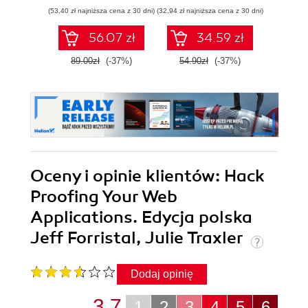
użyciem
Wydanie II
(53,40 zł najniższa cena z 30 dni)
(32,94 zł najniższa cena z 30 dni)
(35,40 zł naj
frameworku
Angular 15.
56.07 zł
34.59 zł
Wydanie IV
89.00zł
(-37%)
54.90zł
(-37%)
59.0
Oceny i opinie klientów: Hack
Proofing Your Web
Applications. Edycja polska
Jeff Forristal, Julie Traxler
Dodaj opinię
3.7
1
2
3
4
5
6