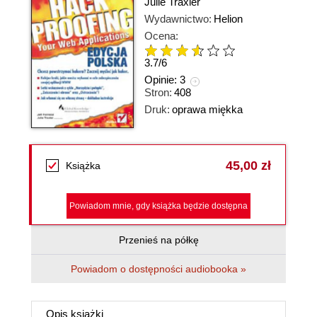
Julie Traxler
Wydawnictwo:
Helion
Ocena:
3.7
/
6
Opinie:
3
Stron:
408
Druk:
oprawa miękka
45,00 zł
Książka
Powiadom mnie, gdy książka będzie dostępna
Przenieś na półkę
Powiadom o dostępności audiobooka »
Opis
książki