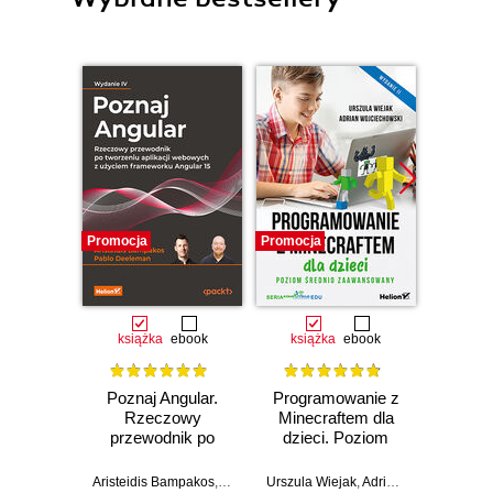
Promocja
Promocja
Promocj
książka
ebook
książka
ebook
ksią
Poznaj Angular.
Programowanie z
Jak n
Rzeczowy
Minecraftem dla
złapa
przewodnik po
dzieci. Poziom
O bezp
tworzeniu aplikacji
średnio
ur
webowych z
zaawansowany.
mo
Aristeidis Bampakos
,
Pablo Deeleman
Urszula Wiejak
,
Adrian Wojciechowski
Aleksan