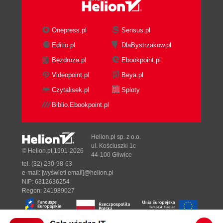
Onepress.pl
Sensus.pl
Editio.pl
DlaBystrzakow.pl
Bezdroza.pl
Ebookpoint.pl
Videopoint.pl
Beya.pl
Czytalisek.pl
Sploty
Biblio.Ebookpoint.pl
Helion.pl sp. z o.o.
ul. Kościuszki 1c
© Helion.pl 1991-2026
44-100 Gliwice
tel. (32) 230-98-63
e-mail:
[wyświetl email]@helion.pl
NIP: 6312636254
Regon: 241989027