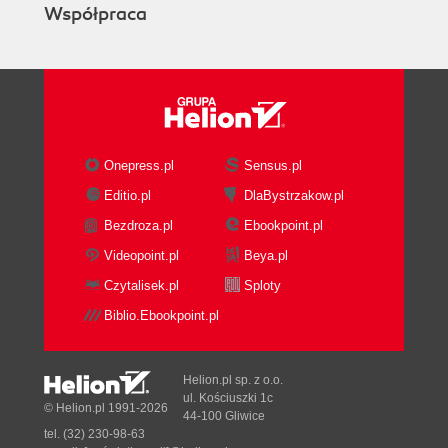
Współpraca
Onepress.pl
Sensus.pl
Editio.pl
DlaBystrzakow.pl
Bezdroza.pl
Ebookpoint.pl
Videopoint.pl
Beya.pl
Czytalisek.pl
Sploty
Biblio.Ebookpoint.pl
Helion.pl sp. z o.o.
ul. Kościuszki 1c
© Helion.pl 1991-2026
44-100 Gliwice
tel. (32) 230-98-63