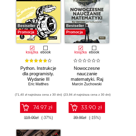
Bestseller
Bestseller
Promocja
Promocja
książka
ebook
książka
ebook
Python. Instrukcje
Nowoczesne
dla programisty.
nauczanie
Wydanie III
matematyki. Raj
Eric Matthes
Marcin Żuchowski
Cantora bez
kalkulatora?
(71,40 zł najniższa cena z 30 dni)
(23,94 zł najniższa cena z 30 dni)
74.97 zł
33.90 zł
119.00zł
(-37%)
39.90zł
(-15%)