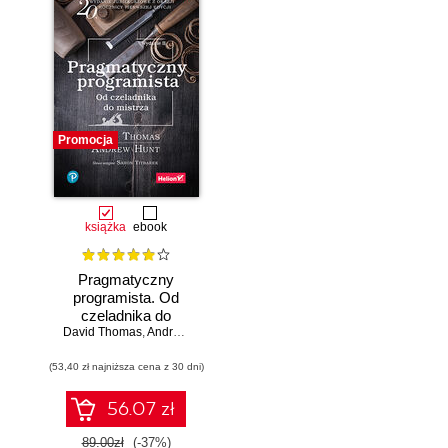
Promocja
książka
ebook
Pragmatyczny
programista. Od
czeladnika do
mistrza. Wydanie II
David Thomas
,
Andrew Hunt
(53,40 zł najniższa cena z 30 dni)
56.07 zł
89.00zł
(-37%)