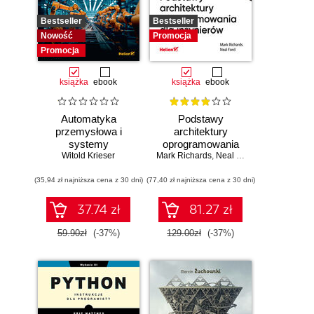
Bestseller
Bestseller
Nowość
Promocja
Promocja
książka
ebook
książka
ebook
Automatyka
Podstawy
przemysłowa i
architektury
systemy
oprogramowania
sterowania w
Witold Krieser
Mark Richards
dla inżynierów.
,
Neal Ford
pigułce
Wydanie II
(35,94 zł najniższa cena z 30 dni)
(77,40 zł najniższa cena z 30 dni)
37.74 zł
81.27 zł
59.90zł
(-37%)
129.00zł
(-37%)