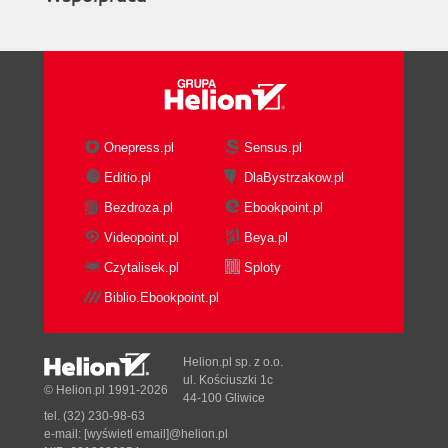
Onepress.pl
Sensus.pl
Editio.pl
DlaBystrzakow.pl
Bezdroza.pl
Ebookpoint.pl
Videopoint.pl
Beya.pl
Czytalisek.pl
Sploty
Biblio.Ebookpoint.pl
Helion.pl sp. z o.o.
ul. Kościuszki 1c
© Helion.pl 1991-2026
44-100 Gliwice
tel. (32) 230-98-63
e-mail:
[wyświetl email]@helion.pl