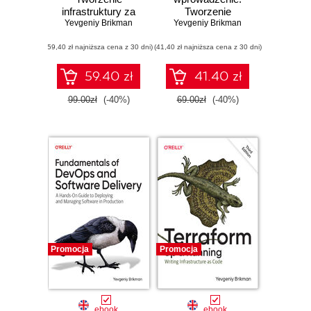
infrastruktury za
Tworzenie
Yevgeniy Brikman
pomocą kodu.
infrastruktury za
Yevgeniy Brikman
Wydanie III
pomocą kodu.
(59,40 zł najniższa cena z 30 dni)
(41,40 zł najniższa cena z 30 dni)
Wydanie II
59.40 zł
41.40 zł
99.00zł
(-40%)
69.00zł
(-40%)
Promocja
Promocja
ebook
ebook