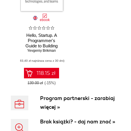
ebook
Hello, Startup. A
Programmer's
Guide to Building
Yevgeniy Brikman
Products,
Technologies, and
(83,40 zł najniższa cena z 30 dni)
Teams
118.15 zł
139.00 zł
(-15%)
Program partnerski - zarabiaj
więcej »
Brak książki? - daj nam znać »