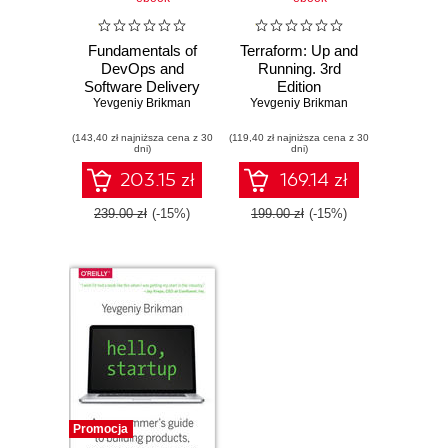
Fundamentals of
Terraform: Up and
DevOps and
Running. 3rd
Software Delivery
Edition
Yevgeniy Brikman
Yevgeniy Brikman
(143,40 zł najniższa cena z 30
(119,40 zł najniższa cena z 30
dni)
dni)
203.15 zł
169.14 zł
239.00 zł
(-15%)
199.00 zł
(-15%)
Promocja