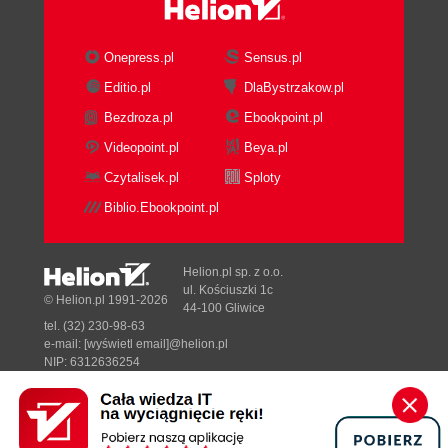
Onepress.pl
Sensus.pl
Editio.pl
DlaBystrzakow.pl
Bezdroza.pl
Ebookpoint.pl
Videopoint.pl
Beya.pl
Czytalisek.pl
Sploty
Biblio.Ebookpoint.pl
Helion.pl sp. z o.o.
ul. Kościuszki 1c
© Helion.pl 1991-2026
44-100 Gliwice
tel. (32) 230-98-63
e-mail:
[wyświetl email]@helion.pl
NIP: 6312636254
Regon: 241989027
Designed with ♥ by
Tonik.pl