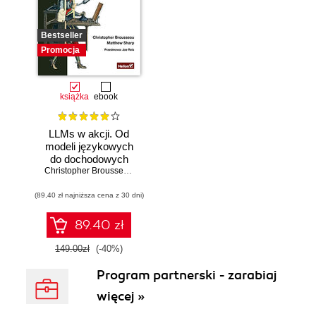
Bestseller
Promocja
książka
ebook
LLMs w akcji. Od
modeli językowych
do dochodowych
produktów
Christopher Brousseau
,
Matt Sharp
(89,40 zł najniższa cena z 30 dni)
89.40 zł
149.00zł
(-40%)
Program partnerski - zarabiaj
więcej »