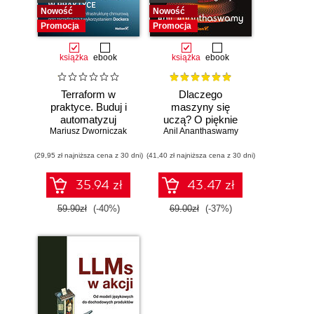
Nowość
Nowość
Promocja
Promocja
książka
ebook
książka
ebook
Terraform w
Dlaczego
praktyce. Buduj i
maszyny się
automatyzuj
uczą? O pięknie
Mariusz Dworniczak
infrastrukturę
Anil Ananthaswamy
matematyki i
chmurową oraz
działaniu
(29,95 zł najniższa cena z 30 dni)
zarządzaj nią z
(41,40 zł najniższa cena z 30 dni)
współczesnej
wykorzystaniem
sztucznej
Dockera
inteligencji
35.94 zł
43.47 zł
59.90zł
(-40%)
69.00zł
(-37%)