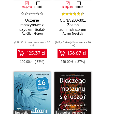
książka
ebook
książka
ebook
Uczenie
CCNA 200-301.
maszynowe z
Zostań
użyciem Scikit-
administratorem
Learn i PyTorch.
Aurélien Géron
Adam Józefiok
sieci
Koncepcje,
komputerowych
(139,30 zł najniższa cena z 30
narzędzia i techniki
(149,40 zł najniższa cena z 30
Cisco. Wydanie II
dni)
dni)
umożliwiające
konstruowanie
125.37 zł
156.87 zł
inteligentnych
systemów
199.00zł
(-37%)
249.00zł
(-37%)
Bestseller
Bestseller