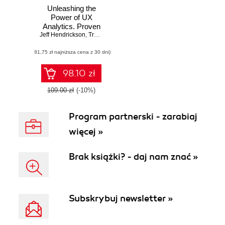
Unleashing the
Power of UX
Analytics. Proven
Jeff Hendrickson
techniques and
,
Travis Wissink
strategies for
(81,75 zł najniższa cena z 30 dni)
uncovering user
insights to deliver a
delightful user
98.10 zł
experience
109.00 zł
(-10%)
Program partnerski - zarabiaj
więcej »
Brak książki? - daj nam znać »
Subskrybuj newsletter »