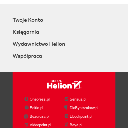
Twoje Konto
Księgarnia
Wydawnictwo Helion
Współpraca
Onepress.pl
Sensus.pl
Editio.pl
DlaBystrzakow.pl
Bezdroza.pl
Ebookpoint.pl
Videopoint.pl
Beya.pl