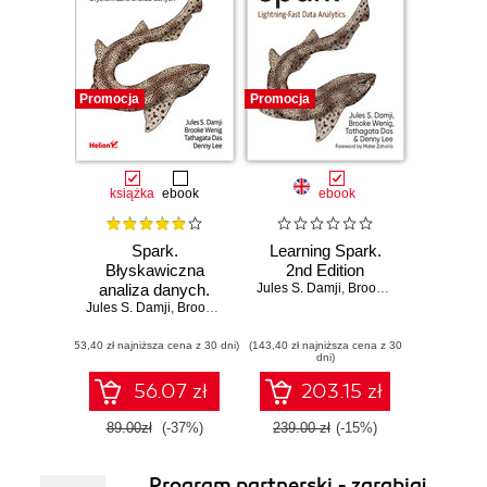
Promocja
Promocja
książka
ebook
ebook
Spark.
Learning Spark.
Błyskawiczna
2nd Edition
analiza danych.
Jules S. Damji
,
Brooke Wenig
,
Tathaga
Jules S. Damji
Wydanie II
,
Brooke Wenig
,
Tathagata Das
,
Denny Lee
(53,40 zł najniższa cena z 30 dni)
(143,40 zł najniższa cena z 30
dni)
56.07 zł
203.15 zł
89.00zł
(-37%)
239.00 zł
(-15%)
Program partnerski - zarabiaj