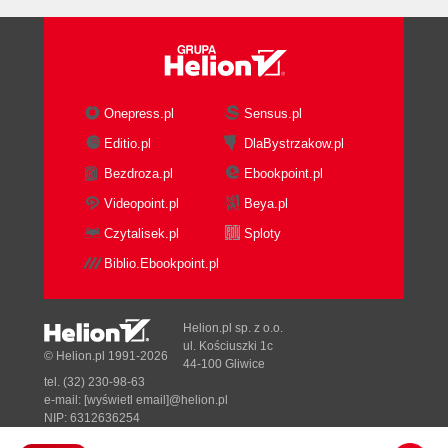
Onepress.pl
Sensus.pl
Editio.pl
DlaBystrzakow.pl
Bezdroza.pl
Ebookpoint.pl
Videopoint.pl
Beya.pl
Czytalisek.pl
Sploty
Biblio.Ebookpoint.pl
Helion.pl sp. z o.o.
ul. Kościuszki 1c
© Helion.pl 1991-2026
44-100 Gliwice
tel. (32) 230-98-63
e-mail:
[wyświetl email]@helion.pl
NIP: 6312636254
Regon: 241989027