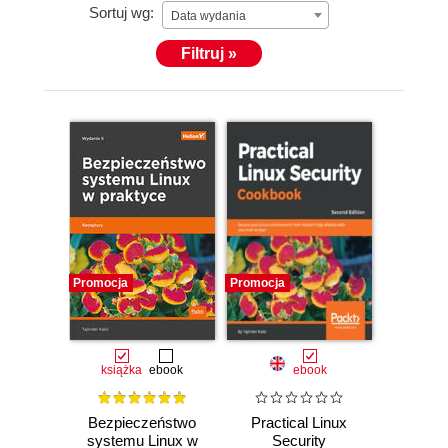
Sortuj wg:
Data wydania
Filtruj »
Promocja
Promocja
książka
ebook
ebook
Bezpieczeństwo
Practical Linux
systemu Linux w
Security