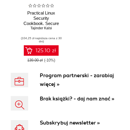
Practical Linux
Security
Cookbook. Secure
Tajinder Kalsi
your Linux
machines and
(104,25 zł najniższa cena z 30
keep them secured
dni)
with the help of
exciting recipes
125.10 zł
139.00 zł
(-10%)
Program partnerski - zarabiaj
więcej »
Brak książki? - daj nam znać »
Subskrybuj newsletter »