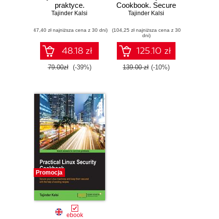
praktyce.
Cookbook. Secure
Tajinder Kalsi
Receptury.
Tajinder Kalsi
your Linux
Wydanie II
environment from
(47,40 zł najniższa cena z 30 dni)
(104,25 zł najniższa cena z 30
modern-day
dni)
attacks with
practical recipes -
48.18 zł
125.10 zł
Second Edition
79.00zł
(-39%)
139.00 zł
(-10%)
Promocja
ebook