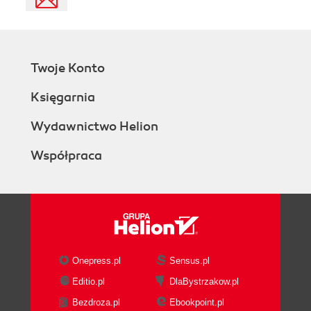
Twoje Konto
Księgarnia
Wydawnictwo Helion
Współpraca
Onepress.pl
Sensus.pl
Editio.pl
DlaBystrzakow.pl
Bezdroza.pl
Ebookpoint.pl