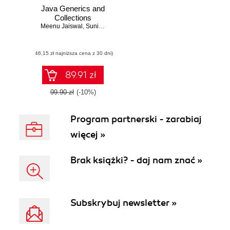
Java Generics and
Collections
Meenu Jaiswal
,
Sunil Gupta
(46,15 zł najniższa cena z 30 dni)
89.91 zł
99.90 zł
(-10%)
Program partnerski - zarabiaj
więcej »
Brak książki? - daj nam znać »
Subskrybuj newsletter »