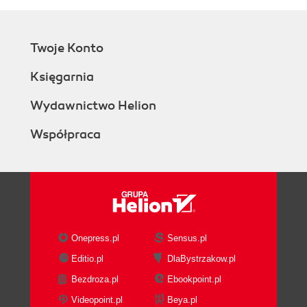
Twoje Konto
Księgarnia
Wydawnictwo Helion
Współpraca
Onepress.pl
Sensus.pl
Editio.pl
DlaBystrzakow.pl
Bezdroza.pl
Ebookpoint.pl
Videopoint.pl
Beya.pl