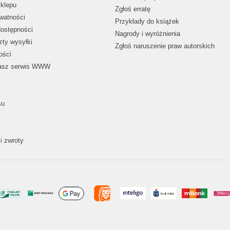
klepu
Zgłoś erratę
ywatności
Przykłady do książek
dostępności
Nagrody i wyróżnienia
zty wysyłki
Zgłoś naruszenie praw autorskich
ości
nasz serwis WWW
su
i zwroty