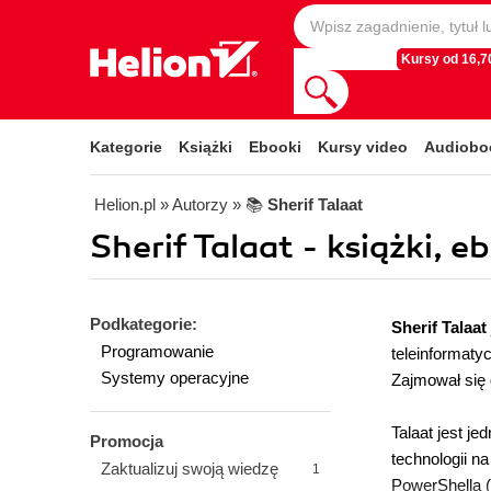
Kursy od 16,70
Kategorie
Książki
Ebooki
Kursy video
Audiobo
Helion.pl
» Autorzy
» 📚
Sherif Talaat
Sherif Talaat - książki, e
Podkategorie:
Sherif Talaat
Programowanie
teleinformaty
Systemy operacyjne
Zajmował się 
Talaat jest j
Promocja
technologii n
Zaktualizuj swoją wiedzę
1
PowerShella (