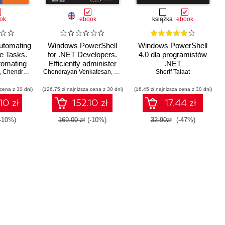
ok
ebook
książka
ebook
utomating
Windows PowerShell
Windows PowerShell
ve Tasks.
for .NET Developers.
4.0 dla programistów
utomating
Efficiently administer
.NET
 Windows
,
Chendrayan Venkatesan
Chendrayan Venkatesan
and maintain your
,
Sherif Talaat
,
Brenton J.W. Blawat
,
Sherif Talaat
Sherif Talaat
ents
development
 cena z 30 dni)
(126,75 zł najniższa cena z 30 dni)
environment with
(16,45 zł najniższa cena z 30 dni)
Windows PowerShell -
10 zł
152.10 zł
17.44 zł
Second Edition
(-10%)
169.00 zł
(-10%)
32.90zł
(-47%)