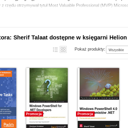
y z rzędu otrzymywał tytuł Most Valuable Professional (MVP) Micros
tora: Sherif Talaat dostępne w księgarni Helion
Pokaż produkty:
Wszystkie
Promocja
Promocja