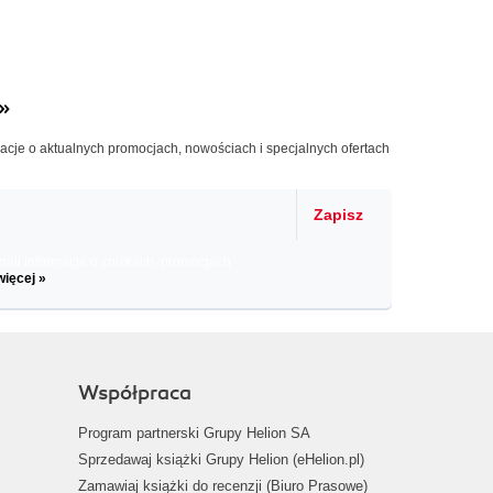
»
macje o aktualnych promocjach, nowościach i specjalnych ofertach
Zapisz
il informacje o zniżkach, promocjach
więcej »
Współpraca
Program partnerski Grupy Helion SA
Sprzedawaj książki Grupy Helion (eHelion.pl)
Zamawiaj książki do recenzji (Biuro Prasowe)