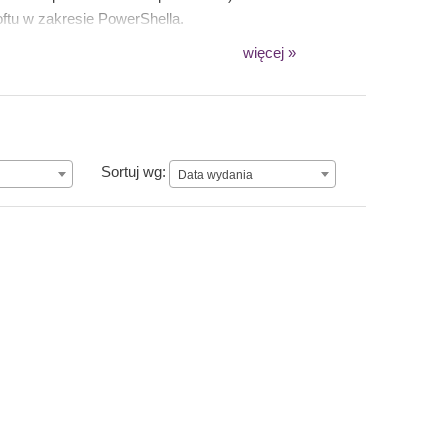
oftu w zakresie PowerShella.
więcej »
Data wydania
Sortuj wg:
Data wydania