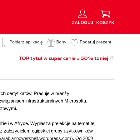
ZALOGUJ
KOSZYK
Pobierz aplikację
Bony
Podaruj prezent
TOP tytuł w super cenie » 50% taniej
h certyfikatów. Pracuje w branży
wiązaniach infrastrukturalnych Microsoftu.
ptowymi.
e i w Afryce. Wygłasza prelekcje na temat tej
eż założycielem egipskiej grupy użytkowników
://arabianpowershell.wordpress.com). Od 2009