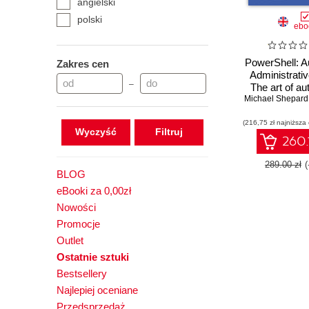
angielski
polski
ebo
PowerShell: A
Zakres cen
Administrati
–
The art of a
and managing
Michael Shepard
environm
(216,75 zł najniższa
Wyczyść
260.
289.00 zł
BLOG
eBooki za 0,00zł
Nowości
Promocje
Outlet
Ostatnie sztuki
Bestsellery
Najlepiej oceniane
Przedsprzedaż