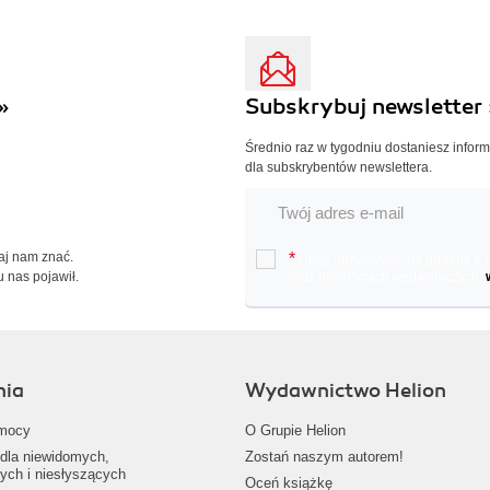
»
Subskrybuj newsletter 
Średnio raz w tygodniu dostaniesz infor
dla subskrybentów newslettera.
Daj nam znać.
*
Chcę otrzymywać na podany e-ma
u nas pojawił.
oraz nowościach wydawniczych.
nia
Wydawnictwo Helion
mocy
O Grupie Helion
dla niewidomych,
Zostań naszym autorem!
ych i niesłyszących
Oceń książkę