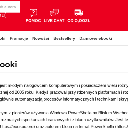
 zł
POMOC
LIVE CHAT
OD O,OOZŁ
oki
Promocje
Nowości
Bestsellery
Darmowe ebooki
booki
jest młodym nałogowcem komputerowym i posiadaczem wielu różnyc
cznej od 2005 roku. Kiedyś pracował przy rdzennych platformach i roz
głównie automatyzacją procesów informatycznych i technikami skry
ednym z pionierów używania Windows PowerShella na Bliskim Wschodzi
a rozmaitych spotkaniach branżowych i zlotach użytkowników. Jest t
https://egpsug.org) oraz autorem bloga na temat PowerShella (https