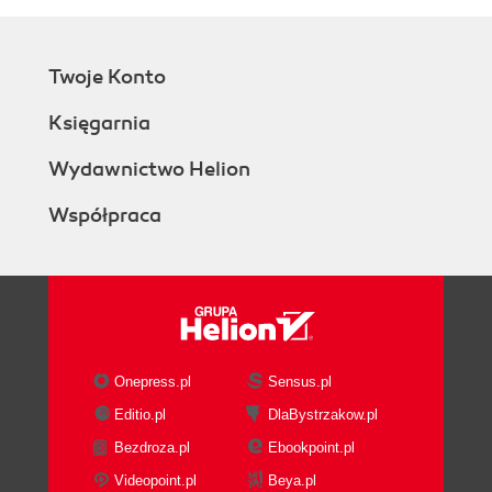
Twoje Konto
Księgarnia
Wydawnictwo Helion
Współpraca
Onepress.pl
Sensus.pl
Editio.pl
DlaBystrzakow.pl
Bezdroza.pl
Ebookpoint.pl
Videopoint.pl
Beya.pl