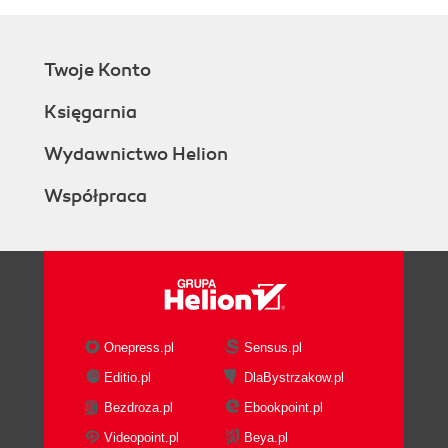
Twoje Konto
Księgarnia
Wydawnictwo Helion
Współpraca
Onepress.pl
Sensus.pl
Editio.pl
DlaBystrzakow.pl
Bezdroza.pl
Ebookpoint.pl
Videopoint.pl
Beya.pl