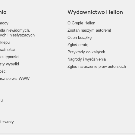
nia
Wydawnictwo Helion
mocy
O Grupie Helion
dla niewidomych,
Zostań naszym autorem!
ych i niesłyszących
Oceń książkę
klepu
Zgłoś erratę
ywatności
Przykłady do książek
dostępności
Nagrody i wyróżnienia
zty wysyłki
Zgłoś naruszenie praw autorskich
ości
nasz serwis WWW
su
i zwroty