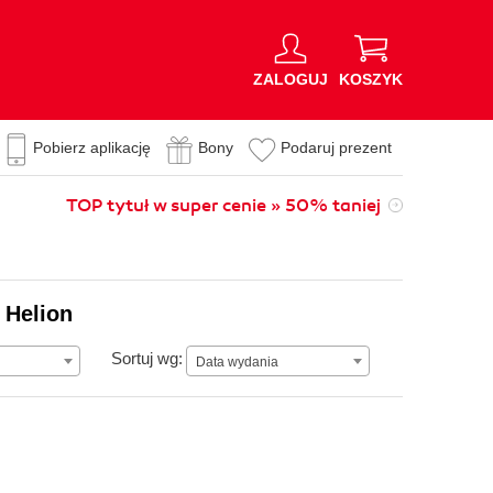
ZALOGUJ
KOSZYK
Pobierz aplikację
Bony
Podaruj prezent
TOP tytuł w super cenie » 50% taniej
 Helion
Data wydania
Sortuj wg:
Data wydania