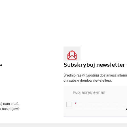
»
Subskrybuj newsletter 
Średnio raz w tygodniu dostaniesz infor
dla subskrybentów newslettera.
Daj nam znać.
*
Chcę otrzymywać na podany e-ma
u nas pojawił.
oraz nowościach wydawniczych.