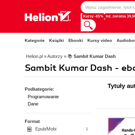
Kursy -65%
Inż. zwrotna 39,90
Kategorie
Książki
Ebooki
Kursy video
Audiobo
Helion.pl
» Autorzy
» 📚
Sambit Kumar Dash
Sambit Kumar Dash - eb
Tytuły au
Podkategorie:
Programowanie
Dane
Format
Epub/Mobi
1