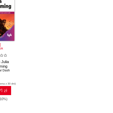
ok
Julia
ming
ar Dash
cena z 30 dni)
1 zł
-10%)