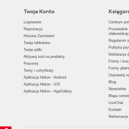
Twoje Konto
Księgar
Logowanie
Centrum po
Rejestracja
Przewodnik 
słabowidząc
Historia Zamówień
Regulamin s
Twoja biblioteka
Polityka pr
Twoje półki
Deklaracja 
Aktywuj kod na produkty
Formy i kos
Prezenty
Formy płatn
Testy i certyfikaty
Usprawnij 
Aplikacja Helion - Android
Blog
Aplikacja Helion - iOS
Newsletter
Aplikacja Helion - AppGallery
Mapa serwi
LiveChat
Kontakt
Reklamacje 