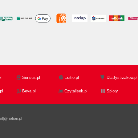
l
Sensus.pl
Editio.pl
DlaBystrzakow.pl
pl
Beya.pl
Czytalisek.pl
Sploty
il]@helion.pl