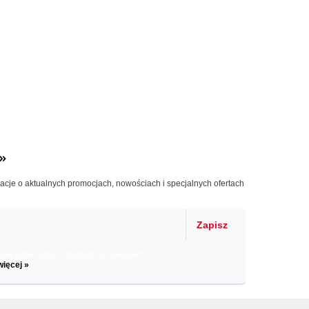
»
macje o aktualnych promocjach, nowościach i specjalnych ofertach
Zapisz
il informacje o zniżkach, promocjach
więcej »