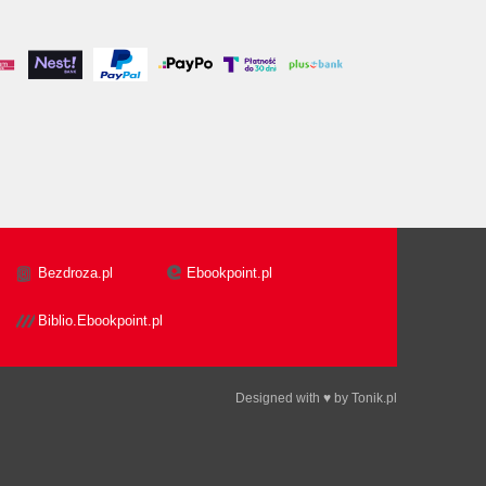
Bezdroza.pl
Ebookpoint.pl
Biblio.Ebookpoint.pl
Designed with ♥ by
Tonik.pl