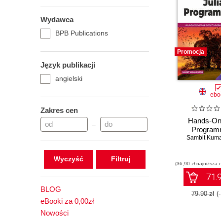
Wydawca
BPB Publications
Promocja
Język publikacji
angielski
ebo
Zakres cen
Hands-On 
–
Program
Sambit Kum
Wyczyść
(36,90 zł najniższa 
71.9
BLOG
79.90 zł
(
eBooki za 0,00zł
Nowości