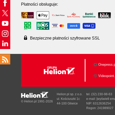
Płatności obsługuje:
Bezpieczne płatności szyfrowane SSL
Onepress.p
Videopoint.
Helion.pl sp. z o.o.
tel. (32) 230-98-63
ul. Kościuszki 1c
e-mail:
[wyświetl ema
© Helion.pl 1991-2026
44-100 Gliwice
NIP: 6312636254
Regon: 241989027