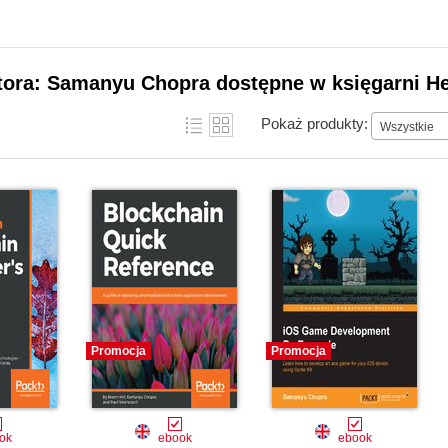
utora: Samanyu Chopra dostępne w księgarni He
Pokaż produkty:
Wszystkie
Promocja
Promocja
ok
ebook
ebook