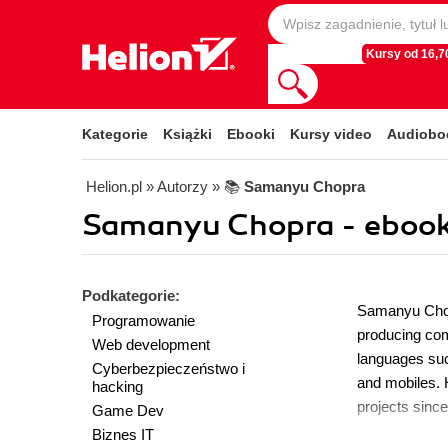
Kursy od 16,70
Kategorie
Książki
Ebooki
Kursy video
Audiobo
Helion.pl
» Autorzy
» 📚
Samanyu Chopra
Samanyu Chopra - ebook
Podkategorie:
Samanyu Chopr
Programowanie
producing com
Web development
languages suc
Cyberbezpieczeństwo i
and mobiles. 
hacking
projects sinc
Game Dev
Biznes IT