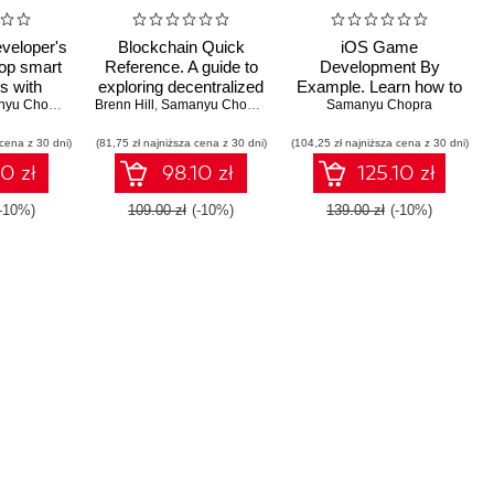
veloper's
Blockchain Quick
iOS Game
op smart
Reference. A guide to
Development By
s with
exploring decentralized
Example. Learn how to
ain
u Chopra
,
Paul Valencourt
Brenn Hill
blockchain application
,
Samanyu Chopra
,
Narayan Prusty
,
Paul Valencourt
develop an ace game
Samanyu Chopra
ies -
development
for your iOS device,
 cena z 30 dni)
vaScript,
(81,75 zł najniższa cena z 30 dni)
(104,25 zł najniższa cena z 30 dni)
using Sprite Kit
 Fabric,
10 zł
98.10 zł
125.10 zł
rda
(-10%)
109.00 zł
(-10%)
139.00 zł
(-10%)