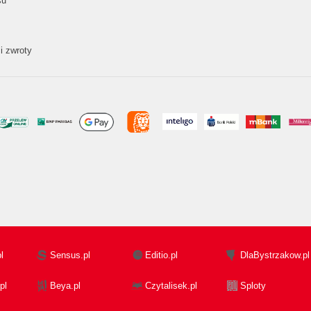
su
i zwroty
l
Sensus.pl
Editio.pl
DlaBystrzakow.pl
pl
Beya.pl
Czytalisek.pl
Sploty