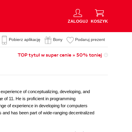
ZALOGUJ
KOSZYK
Pobierz aplikację
Bony
Podaruj prezent
TOP tytuł w super cenie » 50% taniej
experience of conceptualizing, developing, and
of 11. He is proficient in programming
nge of experience in developing for computers
s and has been part of wide-ranging decentralized