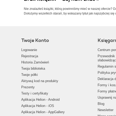
Nie znalazłeś książki, którą powinniśmy mieć w naszej ofercie? 
Dołożymy wszelkich starań, by wskazany tytuł jak najszybciej się 
Twoje Konto
Księgar
Logowanie
Centrum po
Rejestracja
Przewodnik 
słabowidząc
Historia Zamówień
Regulamin s
Twoja biblioteka
Polityka pr
Twoje półki
Deklaracja 
Aktywuj kod na produkty
Formy i kos
Prezenty
Formy płatn
Testy i certyfikaty
Usprawnij 
Aplikacja Helion - Android
Blog
Aplikacja Helion - iOS
Newsletter
Aplikacja Helion - AppGallery