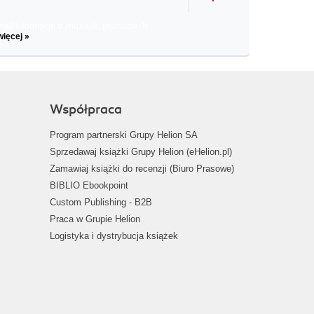
il informacje o zniżkach, promocjach
więcej »
Współpraca
Program partnerski Grupy Helion SA
Sprzedawaj książki Grupy Helion (eHelion.pl)
Zamawiaj książki do recenzji (Biuro Prasowe)
BIBLIO Ebookpoint
Custom Publishing - B2B
Praca w Grupie Helion
Logistyka i dystrybucja książek