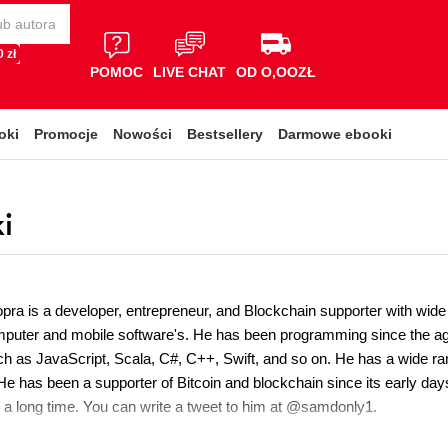
 zł
POMOC
LIVE CHAT
OD O,OOZŁ
oki
Promocje
Nowości
Bestsellery
Darmowe ebooki
i
a is a developer, entrepreneur, and Blockchain supporter with wide 
puter and mobile software's. He has been programming since the age 
h as JavaScript, Scala, C#, C++, Swift, and so on. He has a wide ra
He has been a supporter of Bitcoin and blockchain since its early day
e a long time. You can write a tweet to him at @samdonly1.