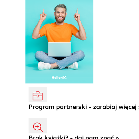
Program partnerski - zarabiaj więcej 
Brak książki? - daj nam znać »