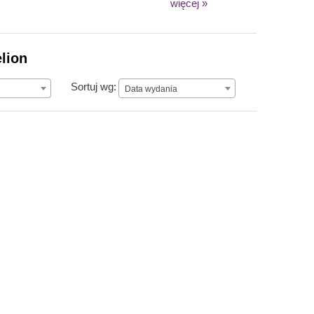
więcej »
lion
Data wydania
Sortuj wg:
Data wydania