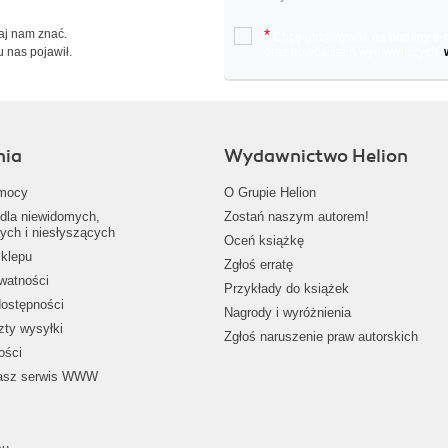
Daj nam znać.
*
Chcę otrzymywać na podany e-ma
u nas pojawił.
oraz nowościach wydawniczych.
nia
Wydawnictwo Helion
mocy
O Grupie Helion
dla niewidomych,
Zostań naszym autorem!
ych i niesłyszących
Oceń książkę
klepu
Zgłoś erratę
ywatności
Przykłady do książek
dostępności
Nagrody i wyróżnienia
zty wysyłki
Zgłoś naruszenie praw autorskich
ości
nasz serwis WWW