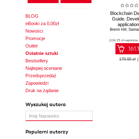
Blockchain De
BLOG
Guide. Devel
eBooki za 0,00zł
application
Brenn Hill
Blockch
,
Samany
Nowości
technolog
Promocje
(134,25 zł najniższa
Ethereum, Ja
Outlet
Hyperledger
161.
and Co
Ostatnie sztuki
179.00 zł
Bestsellery
Najlepiej oceniane
Przedsprzedaż
Zapowiedzi
Druk na żądanie
Wyszukaj autora
Popularni autorzy