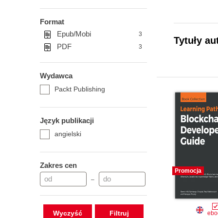
Format
Epub/Mobi
3
Tytuły a
PDF
3
Wydawca
Packt Publishing
Język publikacji
angielski
Zakres cen
Promocja
–
Wyczyść
ebo