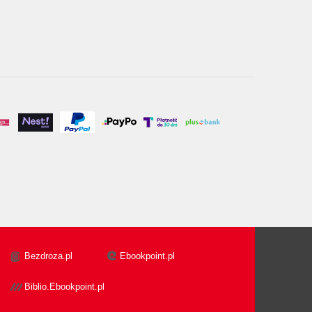
Bezdroza.pl
Ebookpoint.pl
Biblio.Ebookpoint.pl