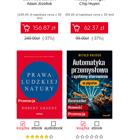
Adam Józefiok
sieci
Chip Huyen
Iteracyjne
komputerowych
tworzenie aplikacji
(149,40 zł najniższa cena z 30
Cisco. Wydanie II
(59,40 zł najniższa cena z 30 dni)
gotowych do pracy
dni)
156.87 zł
62.37 zł
249.00zł
(-37%)
99.00zł
(-37%)
Promocja
Bestseller
Nowość
Promocja
książka
ebook
audiobook
książka
ebook