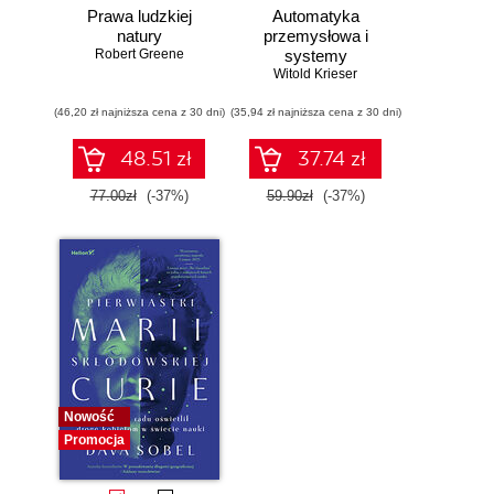
Prawa ludzkiej
Automatyka
natury
przemysłowa i
Robert Greene
systemy
sterowania w
Witold Krieser
pigułce
(46,20 zł najniższa cena z 30 dni)
(35,94 zł najniższa cena z 30 dni)
48.51 zł
37.74 zł
77.00zł
(-37%)
59.90zł
(-37%)
Nowość
Promocja