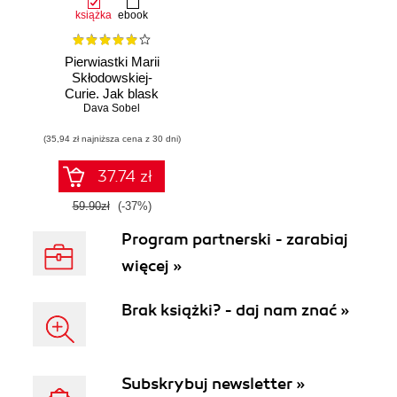
książka
ebook
Pierwiastki Marii
Skłodowskiej-
Curie. Jak blask
radu oświetlił drogę
Dava Sobel
kobietom w
(35,94 zł najniższa cena z 30 dni)
świecie nauki
37.74 zł
59.90zł
(-37%)
Program partnerski - zarabiaj
więcej »
Brak książki? - daj nam znać »
Subskrybuj newsletter »