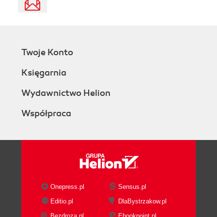
Twoje Konto
Księgarnia
Wydawnictwo Helion
Współpraca
Onepress.pl
Sensus.pl
Editio.pl
DlaBystrzakow.pl
Bezdroza.pl
Ebookpoint.pl