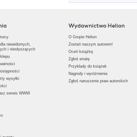
nia
Wydawnictwo Helion
mocy
O Grupie Helion
dla niewidomych,
Zostań naszym autorem!
ych i niesłyszących
Oceń książkę
klepu
Zgłoś erratę
ywatności
Przykłady do książek
dostępności
Nagrody i wyróżnienia
zty wysyłki
Zgłoś naruszenie praw autorskich
ości
nasz serwis WWW
su