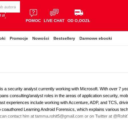
 zł
POMOC
LIVE CHAT
OD O,OOZŁ
oki
Promocje
Nowości
Bestsellery
Darmowe ebooki
 a security analyst currently working with Microsoft. With over 7 years
ns consulting/analyst roles in the areas of application security, mobil
 past experiences include working with Accenture, ADP, and TCS, drivi
o coauthored Learning Android Forensics, which explains various tech
 can contact him at tamma.rohit5@gmail.com or on Twitter at @Roh