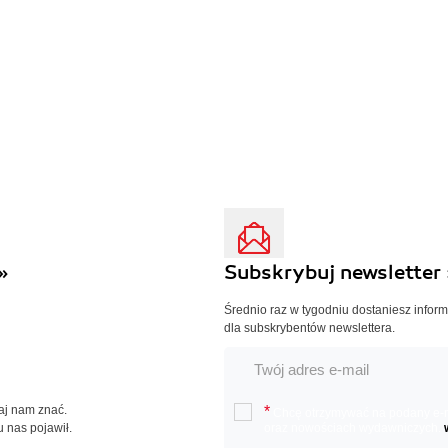
»
Subskrybuj newsletter 
Średnio raz w tygodniu dostaniesz infor
dla subskrybentów newslettera.
Daj nam znać.
*
Chcę otrzymywać na podany e-ma
u nas pojawił.
oraz nowościach wydawniczych.