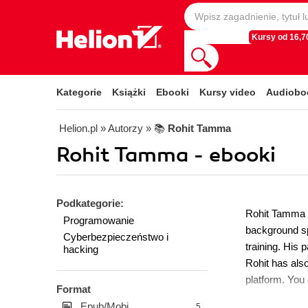
Kursy od 16,70
Kategorie
Książki
Ebooki
Kursy video
Audiobo
Helion.pl
» Autorzy
» 📚
Rohit Tamma
Rohit Tamma - ebooki
Podkategorie:
Rohit Tamma is
Programowanie
background spa
Cyberbezpieczeństwo i
training. His
hacking
Rohit has als
platform. You
Format
Epub/Mobi
5