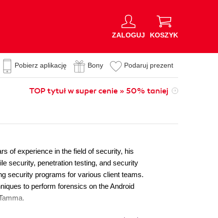
ZALOGUJ
KOSZYK
Pobierz aplikację
Bony
Podaruj prezent
TOP tytuł w super cenie » 50% taniej
 of experience in the field of security, his
e security, penetration testing, and security
ng security programs for various client teams.
niques to perform forensics on the Android
itTamma.