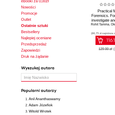
eBooki za 0,00zł
Nowości
Practical 
Promocje
Forensics. Fo
Outlet
investigate a
Rohit Tamma
iOS, Andro
,
Ole
Ostatnie sztuki
Windows 10 d
Bestsellery
(96,75 zł najniższa 
Fourth Ed
Najlepiej oceniane
116.
Przedsprzedaż
129.00 zł
Zapowiedzi
Druk na żądanie
Wyszukaj autora
Popularni autorzy
Anil Ananthaswamy
Adam Józefiok
Witold Wrotek