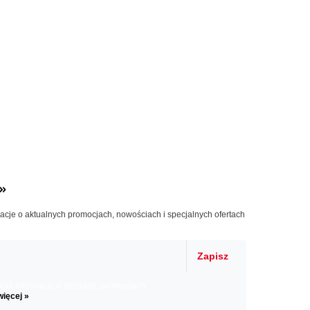
»
macje o aktualnych promocjach, nowościach i specjalnych ofertach
Zapisz
il informacje o zniżkach, promocjach
więcej »