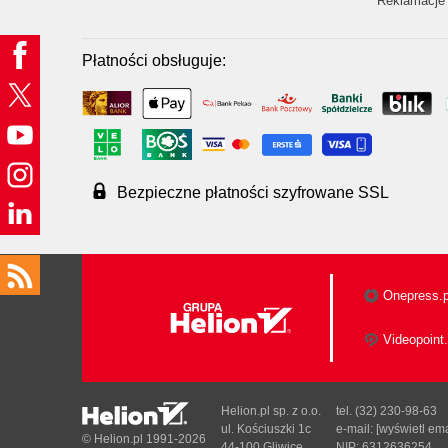
Reklamacje 
Płatności obsługuje:
Bezpieczne płatności szyfrowane SSL
Onepress.p
Videopoint.
Helion.pl sp. z o.o.
tel. (32) 230-98-63
ul. Kościuszki 1c
e-mail:
[wyświetl ema
© Helion.pl 1991-2026
44-100 Gliwice
NIP: 6312636254