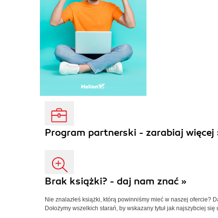
Program partnerski - zarabiaj więcej 
Brak książki? - daj nam znać »
Nie znalazłeś książki, którą powinniśmy mieć w naszej ofercie? 
Dołożymy wszelkich starań, by wskazany tytuł jak najszybciej się 