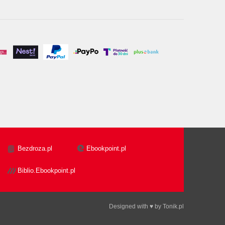
Bezdroza.pl
Ebookpoint.pl
Biblio.Ebookpoint.pl
Designed with ♥ by
Tonik.pl