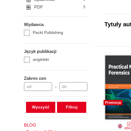
PDF
5
Tytuły au
Wydawca
Packt Publishing
Język publikacji
angielski
Zakres cen
–
Promocja
Wyczyść
BLOG
ebo