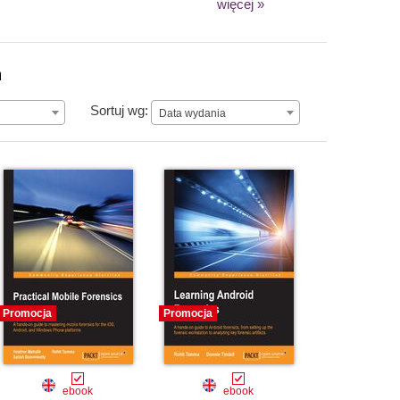
więcej »
n
Data wydania
Sortuj wg:
Data wydania
Promocja
Promocja
ebook
ebook