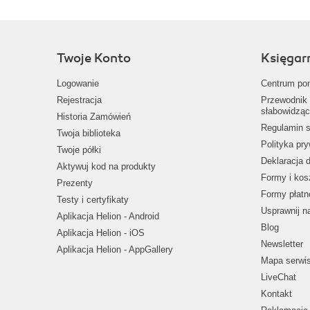
Twoje Konto
Księgar
Logowanie
Centrum po
Rejestracja
Przewodnik 
słabowidząc
Historia Zamówień
Regulamin s
Twoja biblioteka
Polityka pr
Twoje półki
Deklaracja 
Aktywuj kod na produkty
Formy i kos
Prezenty
Formy płatn
Testy i certyfikaty
Usprawnij 
Aplikacja Helion - Android
Blog
Aplikacja Helion - iOS
Newsletter
Aplikacja Helion - AppGallery
Mapa serwi
LiveChat
Kontakt