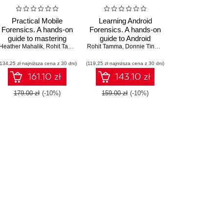
Practical Mobile
Learning Android
Forensics. A hands-on
Forensics. A hands-on
guide to mastering
guide to Android
her Mahalik
Heather Mahalik
mobile forensics for the
,
Satish Bommisetty
,
Rohit Tamma
,
Satish Bommisetty
Rohit Tamma
forensics, from setting
,
Donnie Tindall
iOS, Android, and the
up the forensic
(134,25 zł najniższa cena z 30 dni)
Windows Phone
(119,25 zł najniższa cena z 30 dni)
workstation to
platforms - Second
analyzing key forensic
161.10 zł
143.10 zł
Edition
artifacts
179.00 zł
(-10%)
159.00 zł
(-10%)