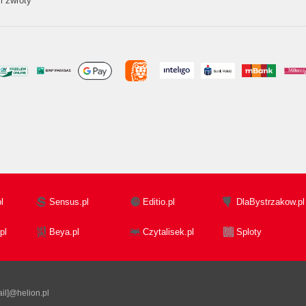
i zwroty
l
Sensus.pl
Editio.pl
DlaBystrzakow.pl
pl
Beya.pl
Czytalisek.pl
Sploty
il]@helion.pl