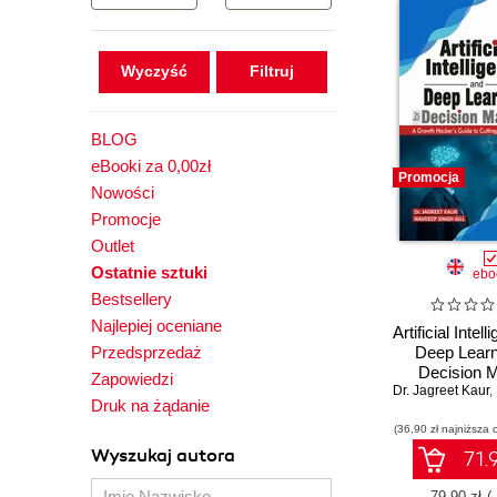
Wyczyść
BLOG
eBooki za 0,00zł
Promocja
Nowości
Promocje
Outlet
Ostatnie sztuki
ebo
Bestsellery
Najlepiej oceniane
Artificial Intel
Przedsprzedaż
Deep Learn
Decision 
Zapowiedzi
Dr. Jagreet Kaur
,
Druk na żądanie
(36,90 zł najniższa 
Wyszukaj autora
71.9
79.90 zł
(