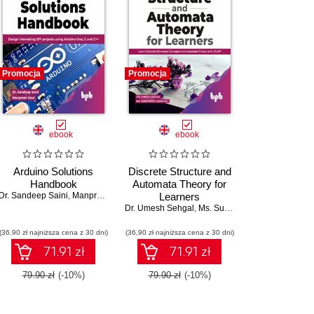
Promocja
Promocja
ebook
ebook
Arduino Solutions
Discrete Structure and
Handbook
Automata Theory for
Dr. Sandeep Saini
,
Suryakant
,
Manpreet Kaur
Learners
Dr. Umesh Sehgal
,
Ms. Sukhpreet Kaur Gil
(36,90 zł najniższa cena z 30 dni)
(36,90 zł najniższa cena z 30 dni)
71.91 zł
71.91 zł
79.90 zł
(-10%)
79.90 zł
(-10%)