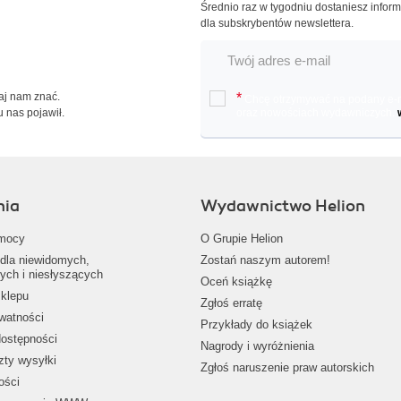
Średnio raz w tygodniu dostaniesz infor
dla subskrybentów newslettera.
Daj nam znać.
*
Chcę otrzymywać na podany e-ma
u nas pojawił.
oraz nowościach wydawniczych.
nia
Wydawnictwo Helion
mocy
O Grupie Helion
dla niewidomych,
Zostań naszym autorem!
ych i niesłyszących
Oceń książkę
klepu
Zgłoś erratę
ywatności
Przykłady do książek
dostępności
Nagrody i wyróżnienia
zty wysyłki
Zgłoś naruszenie praw autorskich
ości