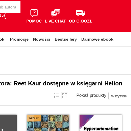
 zł
POMOC
LIVE CHAT
OD O,OOZŁ
oki
Promocje
Nowości
Bestsellery
Darmowe ebooki
tora: Reet Kaur dostępne w księgarni Helion
Pokaż produkty:
Wszystkie