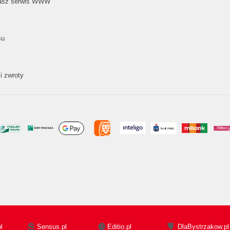
nasz serwis WWW
su
i zwroty
l
Sensus.pl
Editio.pl
DlaBystrzakow.pl