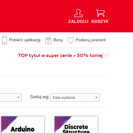
ZALOGUJ
KOSZYK
Pobierz aplikację
Bony
Podaruj prezent
TOP tytuł w super cenie » 50% taniej
Data wydania
Sortuj wg:
Data wydania