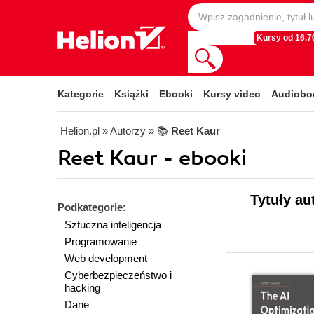
Kursy od 16,70
Kategorie
Książki
Ebooki
Kursy video
Audiobo
Helion.pl
» Autorzy
» 📚
Reet Kaur
Reet Kaur - ebooki
Tytuły au
Podkategorie:
Sztuczna inteligencja
Programowanie
Web development
Cyberbezpieczeństwo i
hacking
Dane