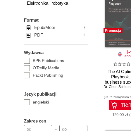
Elektronika i robotyka
Format
Epub/Mobi
7
Promocja
PDF
2
Wydawca
ebo
BPB Publications
O'Reilly Media
The AI Opti
Packt Publishing
Playbook.
business suc
Dr. Chun Schiros
proven AI str
best practi
Język publikacji
(96,75 zł najniższa 
responsible i
angielski
116.
129.00 zł
Zakres cen
–