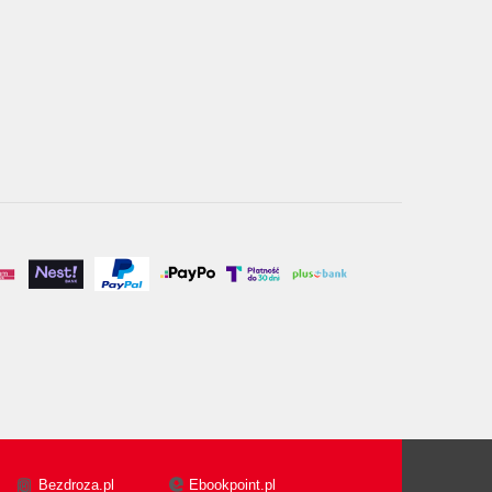
Bezdroza.pl
Ebookpoint.pl