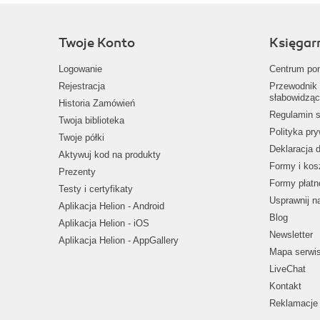
Twoje Konto
Księgar
Logowanie
Centrum po
Rejestracja
Przewodnik 
słabowidząc
Historia Zamówień
Regulamin s
Twoja biblioteka
Polityka pr
Twoje półki
Deklaracja 
Aktywuj kod na produkty
Formy i kos
Prezenty
Formy płatn
Testy i certyfikaty
Usprawnij 
Aplikacja Helion - Android
Blog
Aplikacja Helion - iOS
Newsletter
Aplikacja Helion - AppGallery
Mapa serwi
LiveChat
Kontakt
Reklamacje 