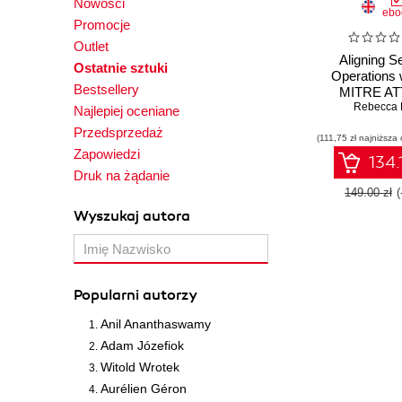
Nowości
ebo
Promocje
Outlet
Aligning S
Ostatnie sztuki
Operations 
Bestsellery
MITRE A
Framework. 
Rebecca B
Najlepiej oceniane
your sec
Przedsprzedaż
(111,75 zł najniższa 
operations ce
Zapowiedzi
better sec
134.
Druk na żądanie
149.00 zł
Wyszukaj autora
Popularni autorzy
Anil Ananthaswamy
Adam Józefiok
Witold Wrotek
Aurélien Géron