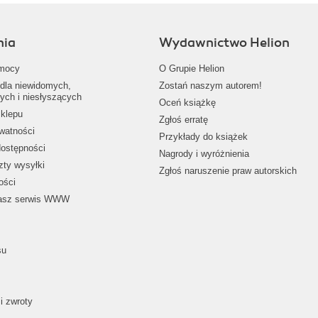
nia
Wydawnictwo Helion
mocy
O Grupie Helion
dla niewidomych,
Zostań naszym autorem!
ych i niesłyszących
Oceń książkę
klepu
Zgłoś erratę
ywatności
Przykłady do książek
dostępności
Nagrody i wyróżnienia
zty wysyłki
Zgłoś naruszenie praw autorskich
ości
nasz serwis WWW
su
i zwroty