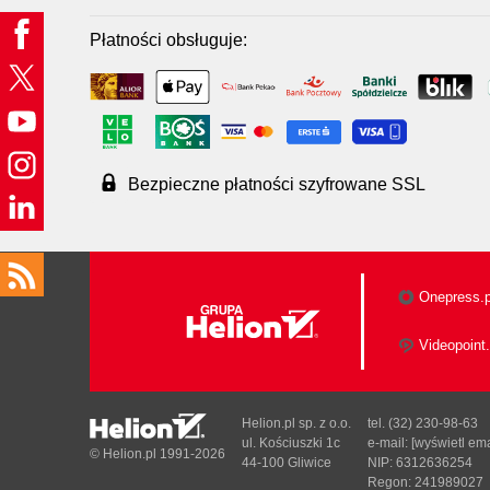
Płatności obsługuje:
Bezpieczne płatności szyfrowane SSL
Onepress.p
Videopoint.
Helion.pl sp. z o.o.
tel. (32) 230-98-63
ul. Kościuszki 1c
e-mail:
[wyświetl ema
© Helion.pl 1991-2026
44-100 Gliwice
NIP: 6312636254
Regon: 241989027