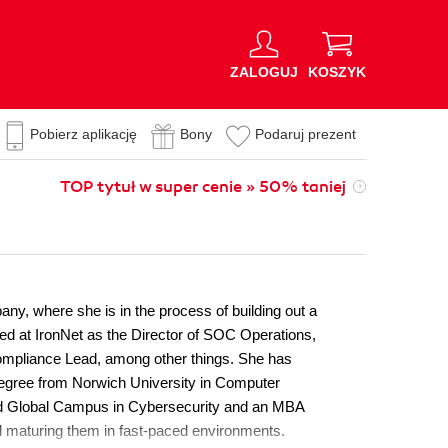
ZALOGUJ
KOSZYK
Pobierz aplikację
Bony
Podaruj prezent
TOP tytuł w super cenie » 50% taniej
y, where she is in the process of building out a
d at IronNet as the Director of SOC Operations,
Compliance Lead, among other things. She has
 degree from Norwich University in Computer
nd Global Campus in Cybersecurity and an MBA
d maturing them in fast-paced environments.