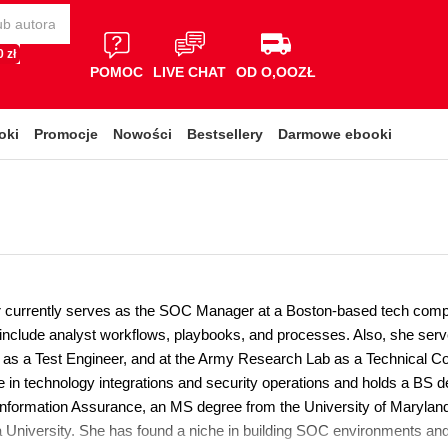
 zł
POMOC
LIVE CHAT
OD O,OOZŁ
oki
Promocje
Nowości
Bestsellery
Darmowe ebooki
 currently serves as the SOC Manager at a Boston-based tech compan
nclude analyst workflows, playbooks, and processes. Also, she serve
c as a Test Engineer, and at the Army Research Lab as a Technical 
e in technology integrations and security operations and holds a BS
Information Assurance, an MS degree from the University of Maryla
a University. She has found a niche in building SOC environments an