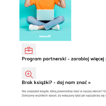
Program partnerski - zarabiaj więcej 
Brak książki? - daj nam znać »
Nie znalazłeś książki, którą powinniśmy mieć w naszej ofercie? 
Dołożymy wszelkich starań, by wskazany tytuł jak najszybciej się 