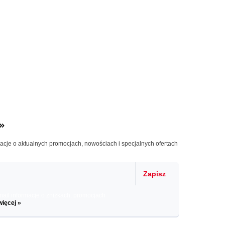
»
macje o aktualnych promocjach, nowościach i specjalnych ofertach
Zapisz
il informacje o zniżkach, promocjach
więcej »