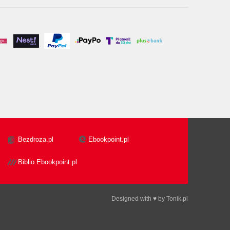
Bezdroza.pl
Ebookpoint.pl
Biblio.Ebookpoint.pl
Designed with ♥ by
Tonik.pl