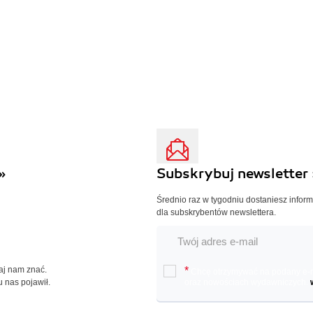
»
Subskrybuj newsletter 
Średnio raz w tygodniu dostaniesz infor
dla subskrybentów newslettera.
Daj nam znać.
*
Chcę otrzymywać na podany e-ma
u nas pojawił.
oraz nowościach wydawniczych.