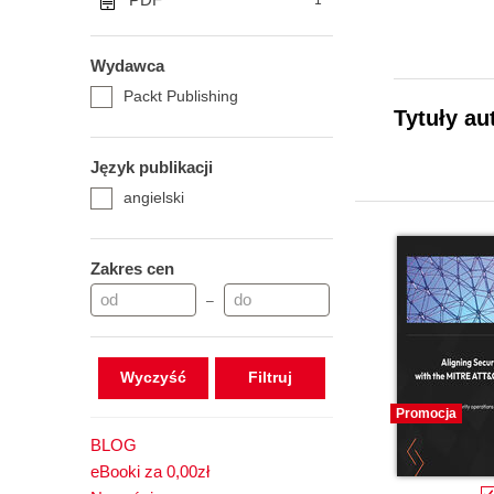
1
Wydawca
Packt Publishing
Tytuły au
Język publikacji
angielski
Zakres cen
–
Wyczyść
Promocja
BLOG
eBooki za 0,00zł