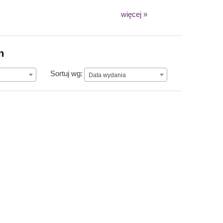
więcej »
n
Data wydania
Sortuj wg:
Data wydania