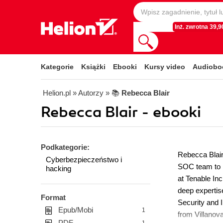
Inż. zwrotna 39,90
Kategorie
Książki
Ebooki
Kursy video
Audiobo
Helion.pl
» Autorzy
» 📚
Rebecca Blair
Rebecca Blair - ebooki
Podkategorie:
Rebecca Blair
Cyberbezpieczeństwo i
SOC team to i
hacking
at Tenable In
deep expertis
Format
Security and 
Epub/Mobi
1
from Villanov
PDF