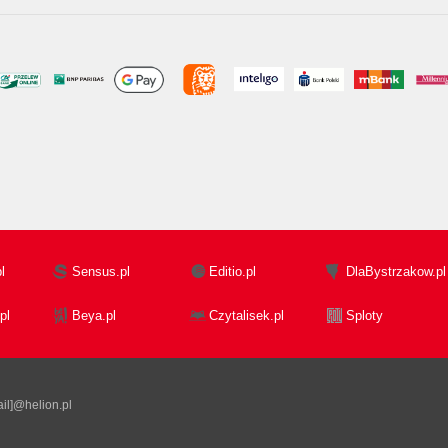
l
Sensus.pl
Editio.pl
DlaBystrzakow.pl
pl
Beya.pl
Czytalisek.pl
Sploty
il]@helion.pl