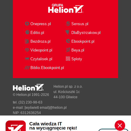
Onepress.pl
Sensus.pl
Editio.pl
DlaBystrzakow.pl
Bezdroza.pl
Ebookpoint.pl
Videopoint.pl
Beya.pl
Czytalisek.pl
Sploty
Biblio.Ebookpoint.pl
Helion.pl sp. z o.o.
ul. Kościuszki 1c
© Helion.pl 1991-2026
44-100 Gliwice
tel. (32) 230-98-63
e-mail:
[wyświetl email]@helion.pl
NIP: 6312636254
Regon: 241989027
Designed with ♥ by
Tonik.pl