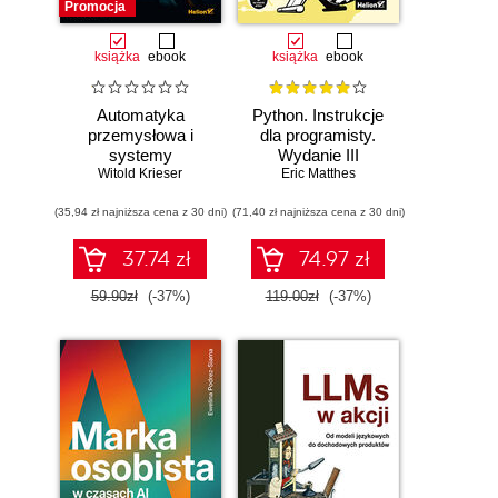
Promocja
książka
ebook
książka
ebook
Automatyka
Python. Instrukcje
przemysłowa i
dla programisty.
systemy
Wydanie III
sterowania w
Witold Krieser
Eric Matthes
pigułce
(35,94 zł najniższa cena z 30 dni)
(71,40 zł najniższa cena z 30 dni)
37.74 zł
74.97 zł
59.90zł
(-37%)
119.00zł
(-37%)