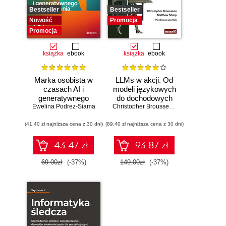
Bestseller
Bestseller
Nowość
Promocja
Promocja
książka
ebook
książka
ebook
Marka osobista w
LLMs w akcji. Od
czasach AI i
modeli językowych
generatywnego
do dochodowych
Ewelina Podrez-Siama
wyszukiwania
produktów
Christopher Brousseau
,
Matt Sharp
(41,40 zł najniższa cena z 30 dni)
(89,40 zł najniższa cena z 30 dni)
43.47 zł
93.87 zł
69.00zł
(-37%)
149.00zł
(-37%)