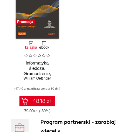
Promocja
książka
ebook
Informatyka
śledcza.
Gromadzenie,
William Oettinger
analiza i
zabezpieczanie
(47,40 zł najniższa cena z 30 dni)
dowodów
elektronicznych dla
początkujących.
48.18 zł
Wydanie II
79.00zł
(-39%)
Program partnerski - zarabiaj
więcej »