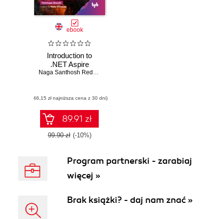
ebook
Introduction to
.NET Aspire
Naga Santhosh Reddy Vootukuri
,
Tommaso Stocchi
(46,15 zł najniższa cena z 30 dni)
89.91 zł
99.90 zł
(-10%)
Program partnerski - zarabiaj
więcej »
Brak książki? - daj nam znać »