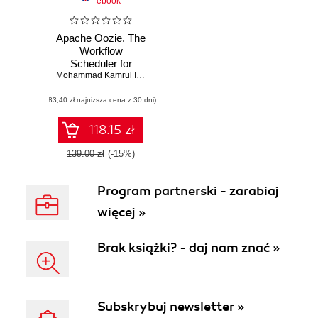
ebook
Apache Oozie. The
Workflow
Scheduler for
Hadoop
Mohammad Kamrul Islam
,
Aravind Srinivasan
(83,40 zł najniższa cena z 30 dni)
118.15 zł
139.00 zł
(-15%)
Program partnerski - zarabiaj
więcej »
Brak książki? - daj nam znać »
Subskrybuj newsletter »