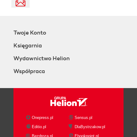
Twoje Konto
Księgarnia
Wydawnictwo Helion
Współpraca
Onepress.pl
Sensus.pl
Editio.pl
DlaBystrzakow.pl
Bezdroza.pl
Ebookpoint.pl