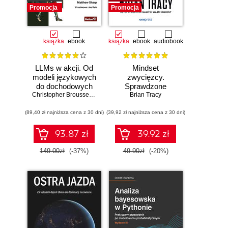
Promocja
Promocja
książka
ebook
książka
ebook
audiobook
LLMs w akcji. Od
Mindset
modeli językowych
zwycięzcy.
do dochodowych
Sprawdzone
produktów
Christopher Brousseau
,
Matt Sharp
strategie na drodze
Brian Tracy
do sukcesu
(89,40 zł najniższa cena z 30 dni)
(39,92 zł najniższa cena z 30 dni)
93.87 zł
39.92 zł
149.00zł
(-37%)
49.90zł
(-20%)