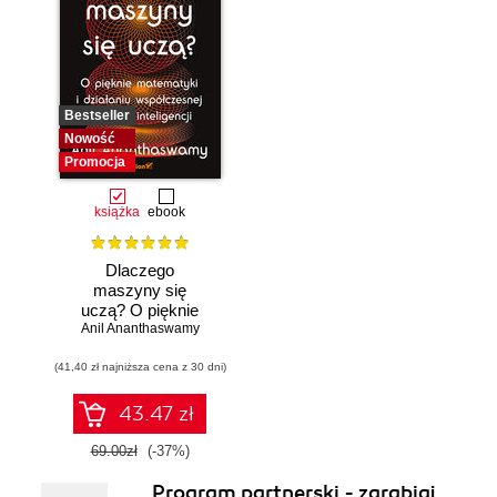
Bestseller
Nowość
Promocja
książka
ebook
Dlaczego
maszyny się
uczą? O pięknie
Anil Ananthaswamy
matematyki i
działaniu
(41,40 zł najniższa cena z 30 dni)
współczesnej
sztucznej
inteligencji
43.47 zł
69.00zł
(-37%)
Program partnerski - zarabiaj