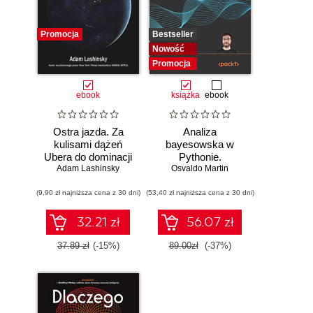
Promocja
Bestseller
Nowość
Promocja
ebook
książka
ebook
Ostra jazda. Za
Analiza
kulisami dążeń
bayesowska w
Ubera do dominacji
Pythonie.
Adam Lashinsky
na świecie
Osvaldo Martin
Praktyczny
przewodnik po
(9,90 zł najniższa cena z 30 dni)
(53,40 zł najniższa cena z 30 dni)
modelowaniu
probabilistycznym.
Wydanie III
32.21 zł
56.07 zł
37.89 zł
(-15%)
89.00zł
(-37%)