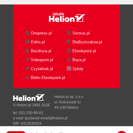
Onepress.pl
Sensus.pl
Editio.pl
DlaBystrzakow.pl
Bezdroza.pl
Ebookpoint.pl
Videopoint.pl
Beya.pl
Czytalisek.pl
Sploty
Biblio.Ebookpoint.pl
Helion.pl sp. z o.o.
ul. Kościuszki 1c
© Helion.pl 1991-2026
44-100 Gliwice
tel. (32) 230-98-63
e-mail:
[wyświetl email]@helion.pl
NIP: 6312636254
Regon: 241989027