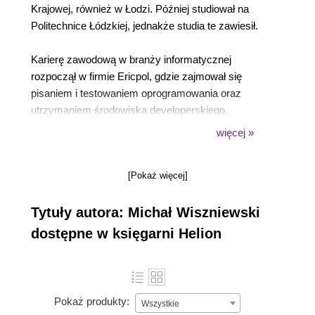
Krajowej, również w Łodzi. Później studiował na
Politechnice Łódzkiej, jednakże studia te zawiesił.
Karierę zawodową w branży informatycznej
rozpoczął w firmie Ericpol, gdzie zajmował się
pisaniem i testowaniem oprogramowania oraz
utrzymaniem środowiska developerskiego.
Wszystko to dotyczyło pracy nad projektami
więcej »
związanymi z sieciami komórkowymi dla firmy
Ericsson. Po dwóch i pół roku zmienił pracodawcę
[Pokaż więcej]
na firmę Arynga, gdzie zajmuje się głównie
programowaniem w języku C dla branży
Tytuły autora: Michał Wiszniewski
automotive. W trakcie kariery zawodowej pogłębiał
wiedzę kończąc różnego typu kursy i szkolenia,
dostępne w księgarni Helion
również w zakresie programowania w języku C.
Żonaty od sierpnia 2011 r. Wielki miłośnik zwierząt,
motoryzacji i piłki nożnej.
Pokaż produkty:
Wszystkie